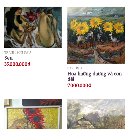
TRANH SƠN DẦU
Sen
35.000.000
₫
BÁ CUNG
Hoa hướng dương và con
dê!
7.000.000
₫