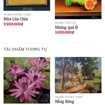
TRANH PHONG CẢNH
Mùa Lúa Chín
TRANH SƠN DẦU
9.900.000
₫
Những quả ổi
3.000.000
₫
TÁC PHẨM TƯƠNG TỰ
TRANH PHONG CẢNH
Nắng Rừng