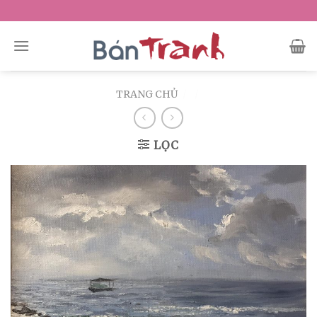
Skip
to
content
TRANG CHỦ
/
/
LỌC