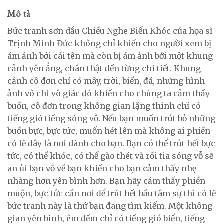
Mô tả
Bức tranh sơn dầu Chiều Nghe Biển Khóc của họa sĩ
Trịnh Minh Đức không chỉ khiến cho người xem bị
ám ảnh bởi cái tên mà còn bị ám ảnh bởi một khung
cảnh yên ắng, chân thật đến từng chi tiết. Khung
cảnh cô đơn chỉ có mây, trời, biển, đá, những hình
ảnh vô chi vô giác đó khiến cho chúng ta cảm thấy
buồn, cô đơn trong không gian lặng thinh chỉ có
tiếng gió tiếng sóng vỗ. Nếu bạn muốn trút bỏ những
buồn bực, bực tức, muốn hét lên mà không ai phiền
có lẽ đây là nơi dành cho bạn. Bạn có thể trút hết bực
tức, có thể khóc, có thể gào thét và rồi tia sóng vỗ sẽ
an ủi bạn vỗ về bạn khiến cho bạn cảm thấy nhẹ
nhàng hơn yên bình hơn. Bạn hãy cảm thấy phiền
muộn, bực tức cần nơi để trút hết bầu tâm sự thì có lẽ
bức tranh này là thứ bạn đang tìm kiếm. Một không
gian yên bình, êm đềm chỉ có tiếng gió biển, tiếng