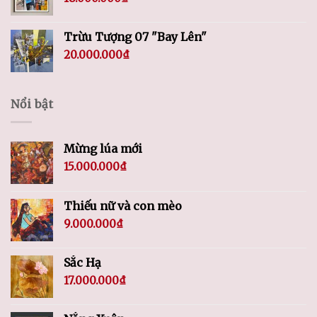
Trừu Tượng 07 "Bay Lên"
20.000.000
₫
Nổi bật
Mừng lúa mới
15.000.000
₫
Thiếu nữ và con mèo
9.000.000
₫
Sắc Hạ
17.000.000
₫