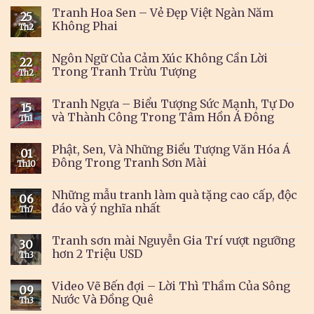
Tranh Hoa Sen – Vẻ Đẹp Việt Ngàn Năm
25
Không Phai
Th2
Ngôn Ngữ Của Cảm Xúc Không Cần Lời
22
Trong Tranh Trừu Tượng
Th2
Tranh Ngựa – Biểu Tượng Sức Mạnh, Tự Do
15
và Thành Công Trong Tâm Hồn Á Đông
Th1
Phật, Sen, Và Những Biểu Tượng Văn Hóa Á
01
Đông Trong Tranh Sơn Mài
Th10
Những mẫu tranh làm quà tặng cao cấp, độc
06
đáo và ý nghĩa nhất
Th7
Tranh sơn mài Nguyễn Gia Trí vượt ngưỡng
30
hơn 2 Triệu USD
Th3
Video Vẽ Bến đợi – Lời Thì Thầm Của Sông
09
Nước Và Đồng Quê
Th3