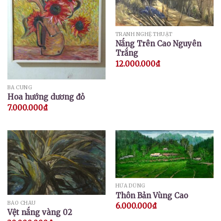
TRANH NGHỆ THUẬT
Nắng Trên Cao Nguyên
Trắng
12.000.000
₫
BÁ CUNG
Hoa hướng dương đỏ
7.000.000
₫
HỨA DŨNG
Thôn Bản Vùng Cao
BẢO CHÂU
6.000.000
₫
Vệt nắng vàng 02