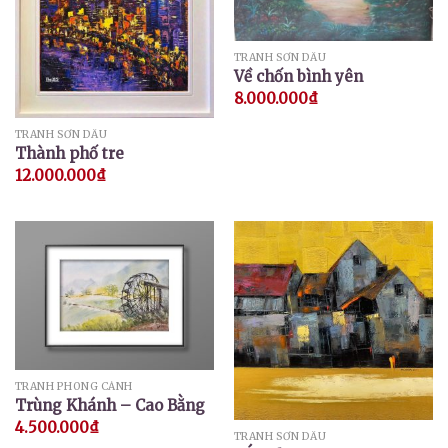
TRANH SƠN DẦU
Về chốn bình yên
8.000.000
₫
TRANH SƠN DẦU
Thành phố tre
12.000.000
₫
TRANH PHONG CẢNH
Trùng Khánh – Cao Bằng
4.500.000
₫
TRANH SƠN DẦU