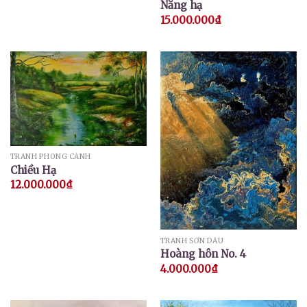
Nắng hạ
15.000.000
₫
TRANH PHONG CẢNH
Chiều Hạ
12.000.000
₫
TRANH SƠN DẦU
Hoàng hôn No. 4
4.000.000
₫