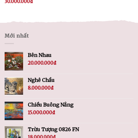
30.000.000
₫
Mới nhất
Bên Nhau
20.000.000
₫
Nghê Chầu
8.000.000
₫
Chiều Buông Nắng
15.000.000
₫
Trừu Tượng 0826 FN
18.000.000
₫