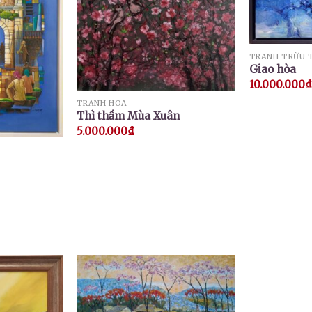
TRANH TRỪU 
Giao hòa
10.000.000
₫
TRANH HOA
Thì thầm Mùa Xuân
5.000.000
₫