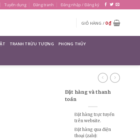
Tuyển dụng
Đăng tranh
Đăng nhập / Đăng ký
0
₫
GIỎ HÀNG /
ẬT
TRANH TRỪU TƯỢNG
PHONG THỦY
Đặt hàng và thanh
toán
Đặt hàng trực tuyến
trên website.
Đặt hàng qua điện
thoại (zalo):