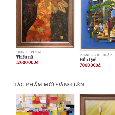
TRANH SƠN MÀI
TRANH NGHỆ THUẬT
Thiếu nữ
Hồn Quê
17.000.000
₫
7.000.000
₫
TÁC PHẨM MỚI ĐĂNG LÊN