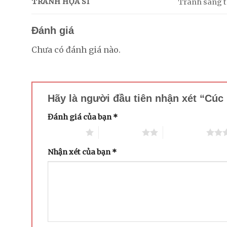
TRANH HỌA SĨ
Tranh sáng tá
Đánh giá
Chưa có đánh giá nào.
Hãy là người đầu tiên nhận xét “Cú
Đánh giá của bạn
*
1 trên 5 sao
2 trên 5 sao
3 trên 5 sao
Nhận xét của bạn
*