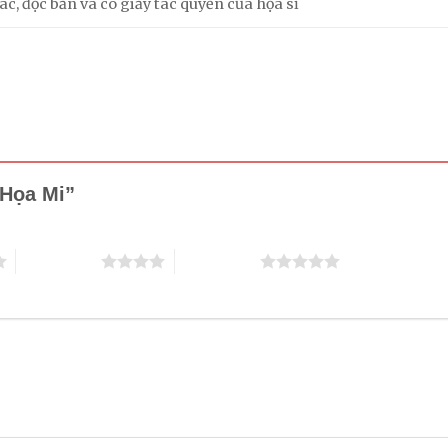
c, độc bản và có giấy tác quyền của họa sĩ
c Họa Mi”
4 trên 5 sao
5 trên 5 sao