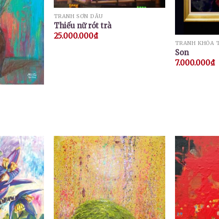
TRANH SƠN DẦU
Thiếu nữ rót trà
25.000.000
₫
TRANH KHỎA 
Son
7.000.000
₫