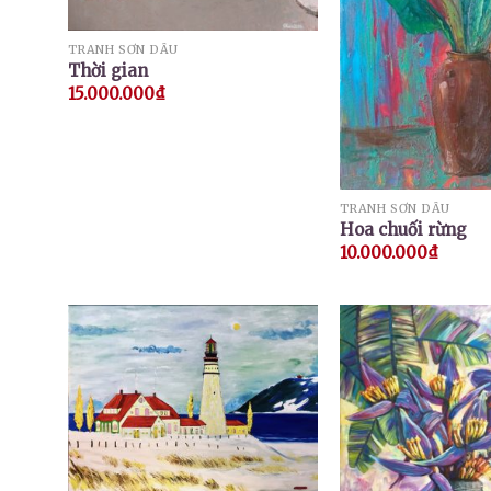
TRANH SƠN DẦU
Thời gian
15.000.000
₫
TRANH SƠN DẦU
Hoa chuối rừng
10.000.000
₫