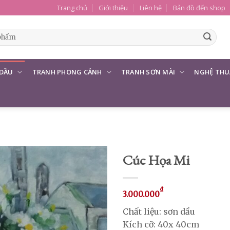
Trang chủ
Giới thiệu
Liên hệ
Bản đồ đến shop
 DẦU
TRANH PHONG CẢNH
TRANH SƠN MÀI
NGHỆ THU
Cúc Họa Mi
₫
3.000.000
Chất liệu: sơn dầu
Kích cỡ: 40x 40cm