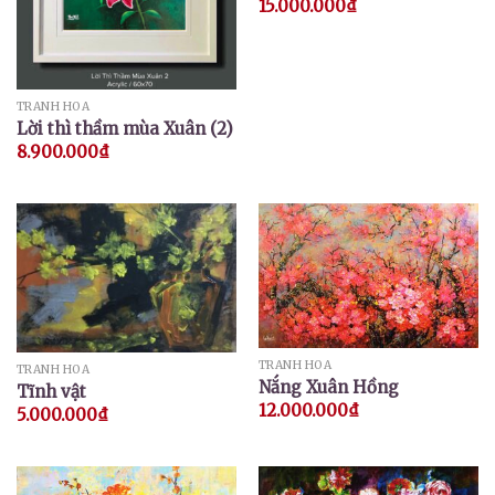
15.000.000
₫
Được
xếp hạng
4.00
5
sao
TRANH HOA
Lời thì thầm mùa Xuân (2)
8.900.000
₫
TRANH HOA
TRANH HOA
Nắng Xuân Hồng
Tĩnh vật
12.000.000
₫
5.000.000
₫