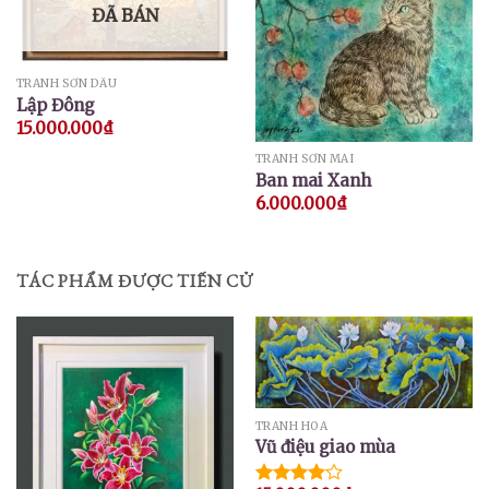
ĐÃ BÁN
TRANH SƠN DẦU
Lập Đông
15.000.000
₫
TRANH SƠN MÀI
Ban mai Xanh
6.000.000
₫
TÁC PHẨM ĐƯỢC TIẾN CỬ
TRANH HOA
Vũ điệu giao mùa