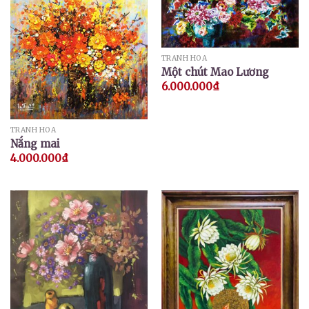
TRANH HOA
Một chút Mao Lương
6.000.000
₫
TRANH HOA
Nắng mai
4.000.000
₫