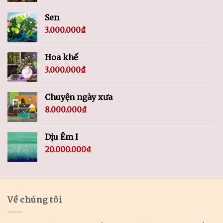
Sen
3.000.000
₫
Hoa khế
3.000.000
₫
Chuyện ngày xưa
8.000.000
₫
Dịu Êm I
20.000.000
₫
Về chúng tôi