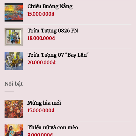
Chiều Buông Nắng
15.000.000
₫
Trừu Tượng 0826 FN
18.000.000
₫
Trừu Tượng 07 "Bay Lên"
20.000.000
₫
Nổi bật
Mừng lúa mới
15.000.000
₫
Thiếu nữ và con mèo
9.000.000
₫