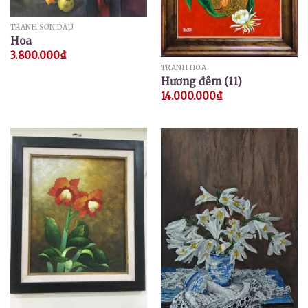
TRANH SƠN DẦU
Hoa
3.800.000
₫
TRANH HOA
Hương đêm (11)
14.000.000
₫