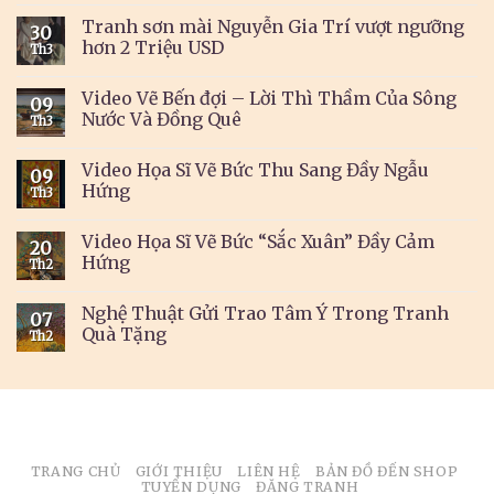
Tranh sơn mài Nguyễn Gia Trí vượt ngưỡng
30
hơn 2 Triệu USD
Th3
Video Vẽ Bến đợi – Lời Thì Thầm Của Sông
09
Nước Và Đồng Quê
Th3
Video Họa Sĩ Vẽ Bức Thu Sang Đầy Ngẫu
09
Hứng
Th3
Video Họa Sĩ Vẽ Bức “Sắc Xuân” Đầy Cảm
20
Hứng
Th2
Nghệ Thuật Gửi Trao Tâm Ý Trong Tranh
07
Quà Tặng
Th2
TRANG CHỦ
GIỚI THIỆU
LIÊN HỆ
BẢN ĐỒ ĐẾN SHOP
TUYỂN DỤNG
ĐĂNG TRANH