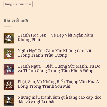
tùng cúc trúc mai
Bài viết mới
Tranh Hoa Sen – Vẻ Đẹp Việt Ngàn Năm
25
Không Phai
Th2
Ngôn Ngữ Của Cảm Xúc Không Cần Lời
22
Trong Tranh Trừu Tượng
Th2
Tranh Ngựa – Biểu Tượng Sức Mạnh, Tự Do
15
và Thành Công Trong Tâm Hồn Á Đông
Th1
Phật, Sen, Và Những Biểu Tượng Văn Hóa Á
01
Đông Trong Tranh Sơn Mài
Th10
Những mẫu tranh làm quà tặng cao cấp, độc
06
đáo và ý nghĩa nhất
Th7