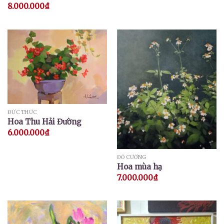
8.000.000
₫
ĐỨC THỨC
Hoa Thu Hải Đường
6.000.000
₫
ĐỖ CƯỜNG
Hoa mùa hạ
7.000.000
₫