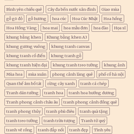
Bình yên chiều quê
Cây đa bến nước sân đình
Giao mùa
gỗ gõ đỏ
gỗ hương
hoa cúc
Hoa Cúc Nhật
Hoa hồng
Hoa Hồng Vàng
hoa mai
hoa mẫu đơn
hoa đào
Họa sĩ
khung bằng khen
Khung bằng khen A3
khung gương vuông
khung tranh canvas
khung tranh cổ điển
khung tranh gỗ
khung tranh hiện đại
khung tranh treo tường
khung ảnh
Mùa hoa
mùa xuân
phong cảnh làng quê
phố cổ hà nội
Quan thế âm bồ tát
rừng cây xanh
tranh cá chép
Tranh dán tường
tranh hoa
tranh hoa hướng dương
Tranh phong cảnh châu âu
tranh phong cảnh đồng quê
tranh phong thủy
tranh phù điêu
tranh quà tặng
tranh treo tường
tranh trừu tượng
Tranh tứ quý
tranh vẽ rồng
tranh đắp nổi
tranh đẹp
Tình yêu