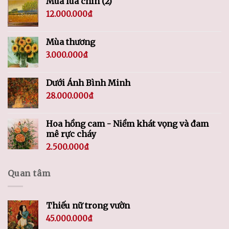
Mùa lúa chín (2)
12.000.000
₫
Mùa thương
3.000.000
₫
Dưới Ánh Bình Minh
28.000.000
₫
Hoa hồng cam - Niềm khát vọng và đam
mê rực cháy
2.500.000
₫
Quan tâm
Thiếu nữ trong vườn
45.000.000
₫