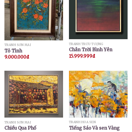
TRANH TRỪU TƯỢNG
TRANH SƠN MÀI
Chân Trời Bình Yên
Tỏ Tình
15.999.999
₫
9.000.000
₫
TRANH HOA SEN
TRANH SƠN MÀI
Tiếng Sáo Và sen Vàng
Chiều Qua Phố