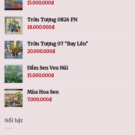
15.000.000
₫
Trừu Tượng 0826 FN
18.000.000
₫
Trừu Tượng 07 "Bay Lên"
20.000.000
₫
Đầm Sen Ven Núi
15.000.000
₫
Mùa Hoa Sen
7.000.000
₫
Nổi bật