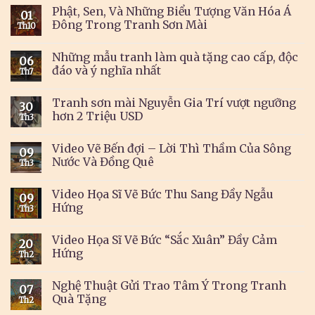
Phật, Sen, Và Những Biểu Tượng Văn Hóa Á
01
Đông Trong Tranh Sơn Mài
Th10
Những mẫu tranh làm quà tặng cao cấp, độc
06
đáo và ý nghĩa nhất
Th7
Tranh sơn mài Nguyễn Gia Trí vượt ngưỡng
30
hơn 2 Triệu USD
Th3
Video Vẽ Bến đợi – Lời Thì Thầm Của Sông
09
Nước Và Đồng Quê
Th3
Video Họa Sĩ Vẽ Bức Thu Sang Đầy Ngẫu
09
Hứng
Th3
Video Họa Sĩ Vẽ Bức “Sắc Xuân” Đầy Cảm
20
Hứng
Th2
Nghệ Thuật Gửi Trao Tâm Ý Trong Tranh
07
Quà Tặng
Th2