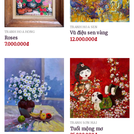
TRANH HOA SEN
Vũ điệu sen vàng
TRANH HOA HỒNG
Roses
12.000.000
₫
7.000.000
₫
TRANH SƠN MÀI
Tuổi mộng mơ