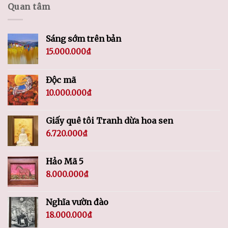
Quan tâm
Sáng sớm trên bản
15.000.000
₫
Độc mã
10.000.000
₫
Giấy quê tôi Tranh dừa hoa sen
6.720.000
₫
Hảo Mã 5
8.000.000
₫
Nghĩa vườn đào
18.000.000
₫