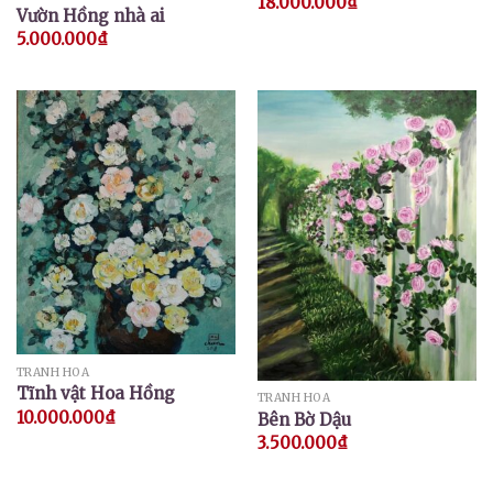
18.000.000
₫
Vườn Hồng nhà ai
5.000.000
₫
TRANH HOA
Tĩnh vật Hoa Hồng
TRANH HOA
10.000.000
₫
Bên Bờ Dậu
3.500.000
₫