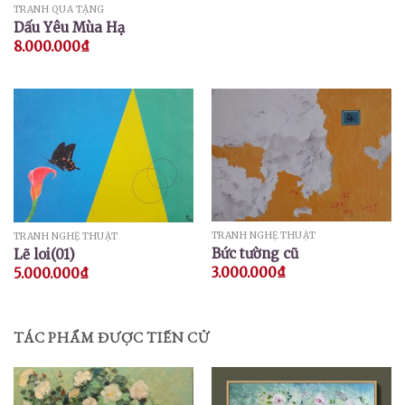
TRANH QUÀ TẶNG
Dấu Yêu Mùa Hạ
8.000.000
₫
TRANH NGHỆ THUẬT
TRANH NGHỆ THUẬT
Bức tường cũ
Lẽ loi(01)
3.000.000
₫
5.000.000
₫
TÁC PHẨM ĐƯỢC TIẾN CỬ