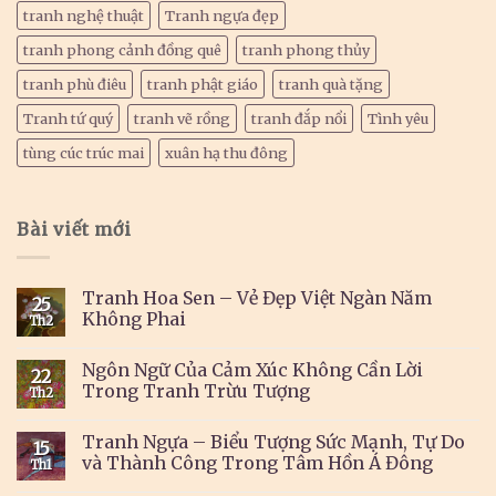
tranh nghệ thuật
Tranh ngựa đẹp
tranh phong cảnh đồng quê
tranh phong thủy
tranh phù điêu
tranh phật giáo
tranh quà tặng
Tranh tứ quý
tranh vẽ rồng
tranh đắp nổi
Tình yêu
tùng cúc trúc mai
xuân hạ thu đông
Bài viết mới
Tranh Hoa Sen – Vẻ Đẹp Việt Ngàn Năm
25
Không Phai
Th2
Ngôn Ngữ Của Cảm Xúc Không Cần Lời
22
Trong Tranh Trừu Tượng
Th2
Tranh Ngựa – Biểu Tượng Sức Mạnh, Tự Do
15
và Thành Công Trong Tâm Hồn Á Đông
Th1