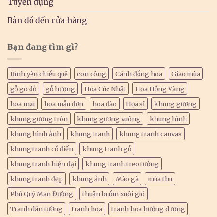
Tuyển dụng
Bản đồ đến cửa hàng
Bạn đang tìm gì?
Bình yên chiều quê
con công
Cánh đồng hoa
Giao mùa
gỗ gõ đỏ
gỗ hương
Hoa Cúc Nhật
Hoa Hồng Vàng
hoa mai
hoa mẫu đơn
hoa đào
Họa sĩ
khung gương
khung gương tròn
khung gương vuông
khung hình
khung hình ảnh
khung tranh
khung tranh canvas
khung tranh cổ điển
khung tranh gỗ
khung tranh hiện đại
khung tranh treo tường
khung tranh đẹp
khung ảnh
Mào gà
mùa thu
Phú Quý Mãn Đường
thuận buồm xuôi gió
Tranh dán tường
tranh hoa
tranh hoa hướng dương