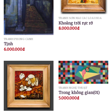
TRANH SƠN MÀI CÁC LOÀI HOA
Khoảng trời rực rỡ
8.000.000
₫
TRANH PHONG CẢNH
Tịnh
6.000.000
₫
TRANH NGHỆ THUẬT
Trong không gian(01)
5.000.000
₫