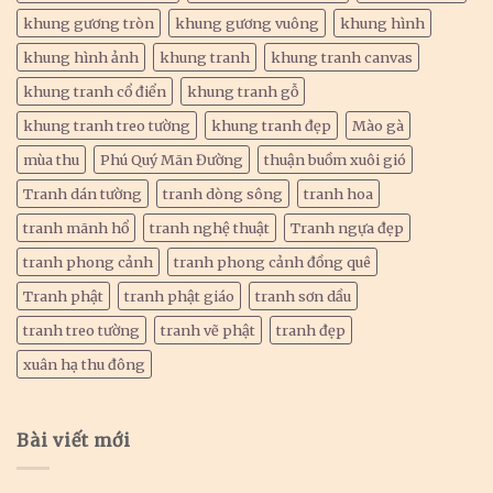
khung gương tròn
khung gương vuông
khung hình
khung hình ảnh
khung tranh
khung tranh canvas
khung tranh cổ điển
khung tranh gỗ
khung tranh treo tường
khung tranh đẹp
Mào gà
mùa thu
Phú Quý Mãn Đường
thuận buồm xuôi gió
Tranh dán tường
tranh dòng sông
tranh hoa
tranh mãnh hổ
tranh nghệ thuật
Tranh ngựa đẹp
tranh phong cảnh
tranh phong cảnh đồng quê
Tranh phật
tranh phật giáo
tranh sơn dầu
tranh treo tường
tranh vẽ phật
tranh đẹp
xuân hạ thu đông
Bài viết mới