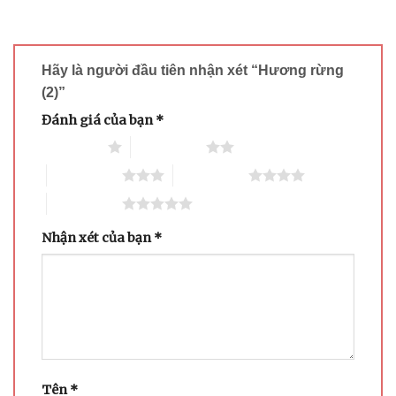
Hãy là người đầu tiên nhận xét “Hương rừng
(2)”
Đánh giá của bạn
*
1 trên 5 sao
2 trên 5 sao
3 trên 5 sao
4 trên 5 sao
5 trên 5 sao
Nhận xét của bạn
*
Tên
*