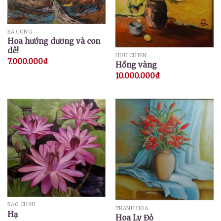
BÁ CUNG
Hoa hướng dương và con
dê!
HỮU CHIẾN
7.000.000
₫
Hồng vàng
10.000.000
₫
BẢO CHÂU
TRANH HOA
Hạ
Hoa Ly Đỏ