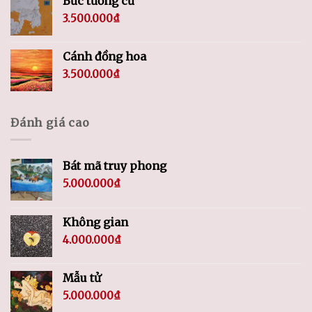
Bức tường cũ
3.500.000
₫
Cánh đồng hoa
3.500.000
₫
Đánh giá cao
Bát mã truy phong
5.000.000
₫
Không gian
4.000.000
₫
Mẫu tử
5.000.000
₫