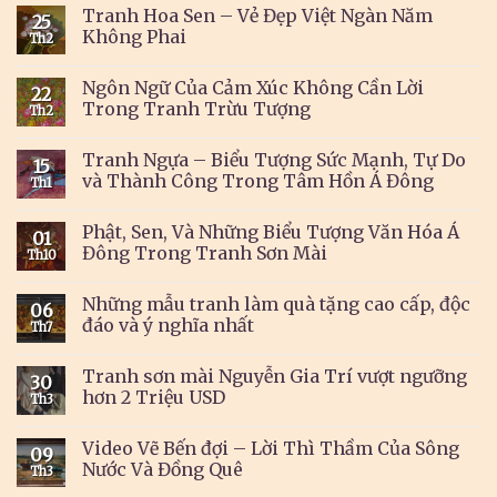
Tranh Hoa Sen – Vẻ Đẹp Việt Ngàn Năm
25
Không Phai
Th2
Ngôn Ngữ Của Cảm Xúc Không Cần Lời
22
Trong Tranh Trừu Tượng
Th2
Tranh Ngựa – Biểu Tượng Sức Mạnh, Tự Do
15
và Thành Công Trong Tâm Hồn Á Đông
Th1
Phật, Sen, Và Những Biểu Tượng Văn Hóa Á
01
Đông Trong Tranh Sơn Mài
Th10
Những mẫu tranh làm quà tặng cao cấp, độc
06
đáo và ý nghĩa nhất
Th7
Tranh sơn mài Nguyễn Gia Trí vượt ngưỡng
30
hơn 2 Triệu USD
Th3
Video Vẽ Bến đợi – Lời Thì Thầm Của Sông
09
Nước Và Đồng Quê
Th3