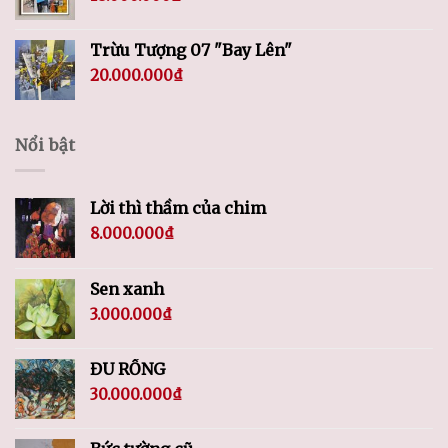
Trừu Tượng 07 "Bay Lên"
20.000.000
₫
Nổi bật
Lời thì thầm của chim
8.000.000
₫
Sen xanh
3.000.000
₫
ĐU RỒNG
30.000.000
₫