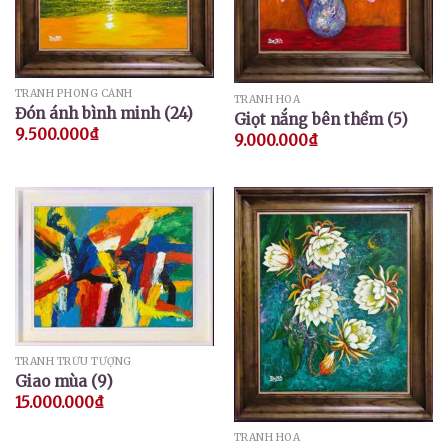
TRANH PHONG CẢNH
TRANH HOA
Đón ánh bình minh (24)
Giọt nắng bên thềm (5)
9.500.000
₫
9.000.000
₫
TRANH TRỪU TƯỢNG
Giao mùa (9)
15.000.000
₫
TRANH HOA