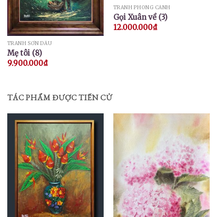
TRANH PHONG CẢNH
Gọi Xuân về (3)
12.000.000
₫
TRANH SƠN DẦU
Mẹ tôi (8)
9.900.000
₫
TÁC PHẨM ĐƯỢC TIẾN CỬ