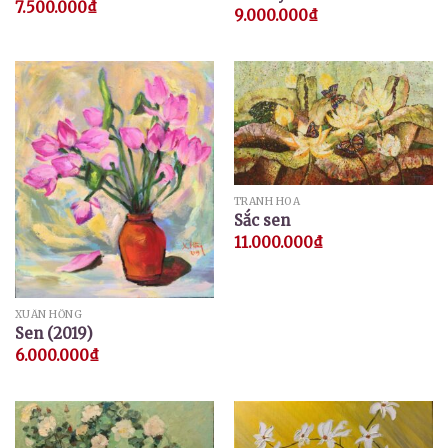
7.500.000
₫
9.000.000
₫
TRANH HOA
Sắc sen
11.000.000
₫
XUÂN HỒNG
Sen (2019)
6.000.000
₫