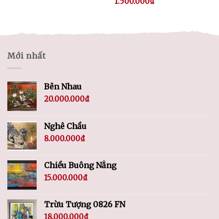
1.500.000
₫
Mới nhất
Bên Nhau
20.000.000
₫
Nghê Chầu
8.000.000
₫
Chiều Buông Nắng
15.000.000
₫
Trừu Tượng 0826 FN
18.000.000
₫