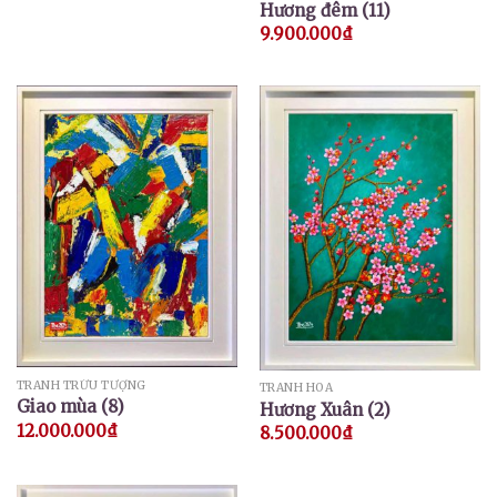
Hương đêm (11)
9.900.000
₫
TRANH TRỪU TƯỢNG
TRANH HOA
Giao mùa (8)
Hương Xuân (2)
12.000.000
₫
8.500.000
₫