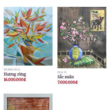
TRANH HOA
HỌA SĨ
Hương rừng
Sắc xuân
16.000.000
₫
7.000.000
₫