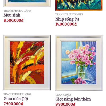
TRANH PHONG CẢNH
Mưu sinh
TRANH TRỪU TƯỢNG
Nhịp sống (4)
8.500.000
₫
14.000.000
₫
TRANH TRỪU TƯỢNG
TRANH HOA
Giao mùa (10)
Giọt nắng bên thềm
7.500.000
₫
9.900.000
₫