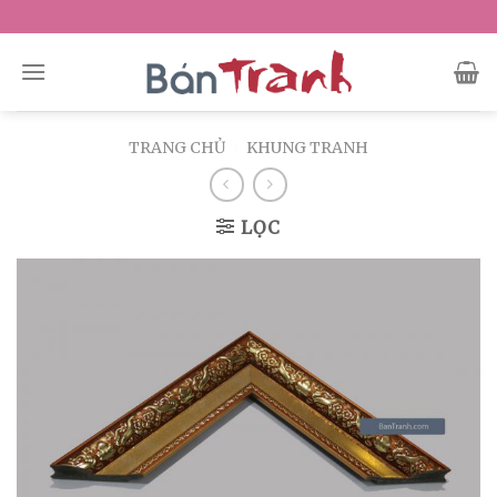
Skip
to
content
TRANG CHỦ
/
KHUNG TRANH
LỌC