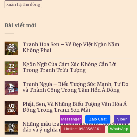
xuân hạ thu đông
Bài viết mới
Tranh Hoa Sen – Vẻ Đẹp Việt Ngàn Năm
25
Không Phai
Th2
Ngôn Ngữ Của Cảm Xúc Không Cần Lời
22
Trong Tranh Trừu Tượng
Th2
Tranh Ngựa – Biểu Tượng Sức Mạnh, Tự Do
15
và Thành Công Trong Tâm Hồn Á Đông
Th1
Phật, Sen, Và Những Biểu Tượng Văn Hóa Á
01
Đông Trong Tranh Sơn Mài
Th10
Messenger
Zalo Chat
Viber
Những mẫu tranh làm quà tặng cao cấp, độc
06
đáo và ý nghĩa nhất
Hotline: 0983568361
WhatsApp
Th7