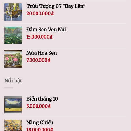
Trừu Tượng 07 "Bay Lên"
20.000.000
₫
Đầm Sen Ven Núi
15.000.000
₫
Mùa Hoa Sen
7.000.000
₫
Nổi bật
Biển tháng 10
5.000.000
₫
Nắng Chiều
18.000.000
₫