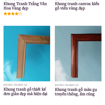
Khung Tranh Trắng Vân
Khung tranh canvas kiểu
Hoa Vàng đẹp
gỗ viền vàng đẹp
Được
xếp hạng
4.00
5
sao
KHUNG TRANH GỖ
KHUNG TRANH GỖ
Khung tranh gỗ thiết kế
Khung tranh gỗ màu gụ
đơn giản đẹp mà hiện đại
truyền thống, ấm cúng