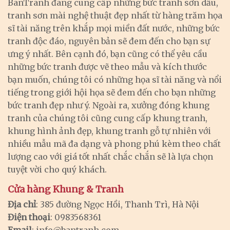
BanTranh đang cung cấp những bức tranh sơn dầu,
tranh sơn mài nghệ thuật đẹp nhất từ hàng trăm họa
sĩ tài năng trên khắp mọi miền đất nước, những bức
tranh độc đáo, nguyên bản sẽ đem đến cho bạn sự
ưng ý nhất. Bên cạnh đó, bạn cũng có thể yêu cầu
những bức tranh được vẽ theo mẫu và kích thước
bạn muốn, chúng tôi có những họa sĩ tài năng và nổi
tiếng trong giới hội họa sẽ đem đến cho bạn những
bức tranh đẹp như ý. Ngoài ra, xưởng đóng khung
tranh của chúng tôi cũng cung cấp khung tranh,
khung hình ảnh đẹp, khung tranh gỗ tự nhiên với
nhiều mẫu mã đa dạng và phong phú kèm theo chất
lượng cao với giá tốt nhất chắc chắn sẽ là lựa chọn
tuyệt vời cho quý khách.
Cửa hàng Khung & Tranh
Địa chỉ
: 385 đường Ngọc Hồi, Thanh Trì, Hà Nội
Điện thoại
: 0983568361
Email
:
info@bantranh.com