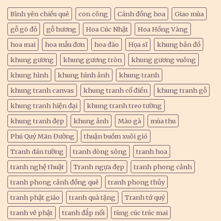
Bình yên chiều quê
con công
Cánh đồng hoa
Giao mùa
gỗ gõ đỏ
gỗ hương
Hoa Cúc Nhật
Hoa Hồng Vàng
hoa mai
hoa mẫu đơn
hoa đào
Họa sĩ
khung bản đồ
khung gương
khung gương tròn
khung gương vuông
khung hình
khung hình ảnh
khung tranh
khung tranh canvas
khung tranh cổ điển
khung tranh gỗ
khung tranh hiện đại
khung tranh treo tường
khung tranh đẹp
khung ảnh
Mào gà
mùa thu
Phú Quý Mãn Đường
thuận buồm xuôi gió
Tranh dán tường
tranh dòng sông
tranh hoa
tranh nghệ thuật
Tranh ngựa đẹp
tranh phong cảnh
tranh phong cảnh đồng quê
tranh phong thủy
tranh phật giáo
tranh quà tặng
Tranh tứ quý
tranh vẽ phật
tranh đắp nổi
tùng cúc trúc mai