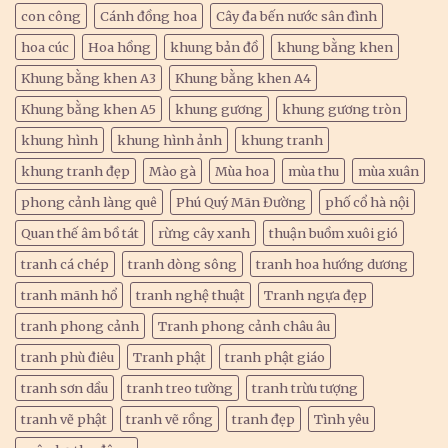
con công
Cánh đồng hoa
Cây đa bến nước sân đình
hoa cúc
Hoa hồng
khung bản đồ
khung bằng khen
Khung bằng khen A3
Khung bằng khen A4
Khung bằng khen A5
khung gương
khung gương tròn
khung hình
khung hình ảnh
khung tranh
khung tranh đẹp
Mào gà
Mùa hoa
mùa thu
mùa xuân
phong cảnh làng quê
Phú Quý Mãn Đường
phố cổ hà nội
Quan thế âm bồ tát
rừng cây xanh
thuận buồm xuôi gió
tranh cá chép
tranh dòng sông
tranh hoa hướng dương
tranh mãnh hổ
tranh nghệ thuật
Tranh ngựa đẹp
tranh phong cảnh
Tranh phong cảnh châu âu
tranh phù điêu
Tranh phật
tranh phật giáo
tranh sơn dầu
tranh treo tường
tranh trừu tượng
tranh vẽ phật
tranh vẽ rồng
tranh đẹp
Tình yêu