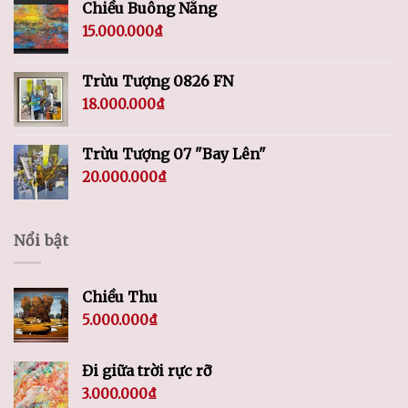
Chiều Buông Nắng
15.000.000
₫
Trừu Tượng 0826 FN
18.000.000
₫
Trừu Tượng 07 "Bay Lên"
20.000.000
₫
Nổi bật
Chiều Thu
5.000.000
₫
Đi giữa trời rực rỡ
3.000.000
₫