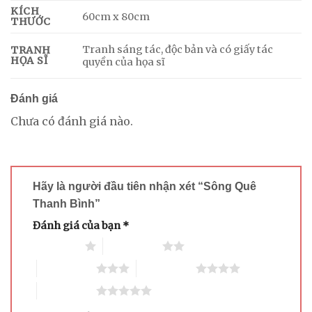
KÍCH
60cm x 80cm
THƯỚC
Tranh sáng tác, độc bản và có giấy tác
TRANH
HỌA SĨ
quyền của họa sĩ
Đánh giá
Chưa có đánh giá nào.
Hãy là người đầu tiên nhận xét “Sông Quê
Thanh Bình”
Đánh giá của bạn
*
1 trên 5 sao
2 trên 5 sao
3 trên 5 sao
4 trên 5 sao
5 trên 5 sao