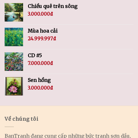
Chiều quê trên sông
3.000.000
₫
Mùa hoa cải
24.999.997
₫
CD #5
7.000.000
₫
Sen hồng
3.000.000
₫
Về chúng tôi
BanTranh đang cung cấp những bức tranh sơn dầu,