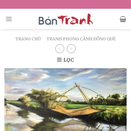
Skip
to
content
TRANG CHỦ
/
TRANH PHONG CẢNH ĐỒNG QUÊ
LỌC