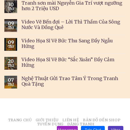
Tranh sơn mài Nguyễn Gia Trí vượt ngưỡng
30
hơn 2 Triệu USD
Th3
Video Vẽ Bến đợi – Lời Thì Thầm Của Sông
09
Nước Và Đồng Quê
Th3
Video Họa Sĩ Vẽ Bức Thu Sang Đầy Ngẫu
09
Hứng
Th3
Video Họa Sĩ Vẽ Bức “Sắc Xuân” Đầy Cảm
20
Hứng
Th2
Nghệ Thuật Gửi Trao Tâm Ý Trong Tranh
07
Quà Tặng
Th2
TRANG CHỦ
GIỚI THIỆU
LIÊN HỆ
BẢN ĐỒ ĐẾN SHOP
TUYỂN DỤNG
ĐĂNG TRANH
Messenger
Zalo Chat
Viber