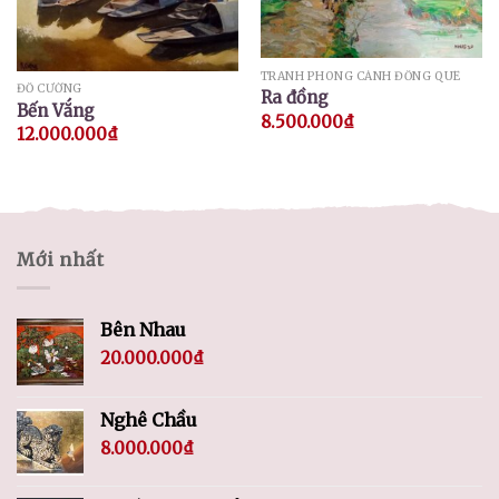
TRANH PHONG CẢNH ĐỒNG QUÊ
ĐỖ CƯỜNG
Ra đồng
Bến Vắng
8.500.000
₫
12.000.000
₫
Mới nhất
Bên Nhau
20.000.000
₫
Nghê Chầu
8.000.000
₫