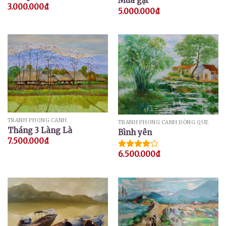
Mùa gặt
3.000.000
₫
5.000.000
₫
TRANH PHONG CẢNH
TRANH PHONG CẢNH ĐỒNG QUÊ
Tháng 3 Làng Là
Bình yên
7.500.000
₫
6.500.000
₫
Được
xếp hạng
4.00
5
sao