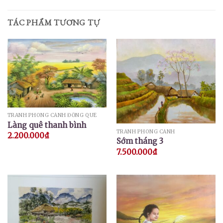
TÁC PHẨM TƯƠNG TỰ
TRANH PHONG CẢNH ĐỒNG QUÊ
Làng quê thanh bình
TRANH PHONG CẢNH
2.200.000
₫
Sớm tháng 3
7.500.000
₫