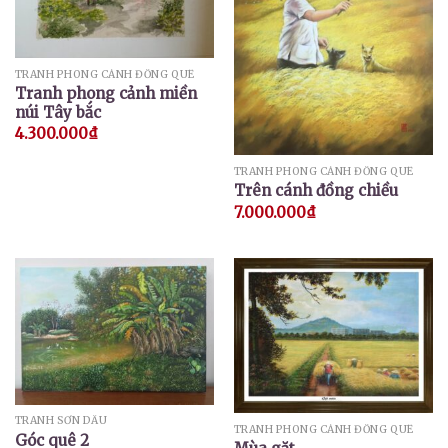
TRANH PHONG CẢNH ĐỒNG QUÊ
Tranh phong cảnh miền
núi Tây bắc
4.300.000
₫
TRANH PHONG CẢNH ĐỒNG QUÊ
Trên cánh đồng chiều
7.000.000
₫
TRANH SƠN DẦU
TRANH PHONG CẢNH ĐỒNG QUÊ
Góc quê 2