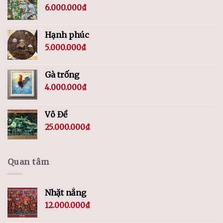
6.000.000
₫
Hạnh phúc
5.000.000
₫
Gà trống
4.000.000
₫
Vô Đề
25.000.000
₫
Quan tâm
Nhặt nắng
12.000.000
₫