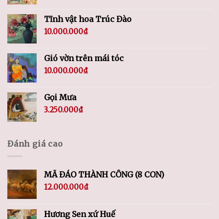
Tĩnh vật hoa Trúc Đào
10.000.000
₫
Gió vờn trên mái tóc
10.000.000
₫
Gọi Mưa
3.250.000
₫
Đánh giá cao
MÃ ĐÁO THÀNH CÔNG (8 CON)
12.000.000
₫
Hương Sen xứ Huế