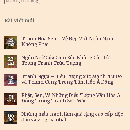
xuân hạ thu đông
Bài viết mới
Tranh Hoa Sen – Vẻ Đẹp Việt Ngàn Năm
25
Không Phai
Th2
Ngôn Ngữ Của Cảm Xúc Không Cần Lời
22
Trong Tranh Trừu Tượng
Th2
Tranh Ngựa – Biểu Tượng Sức Mạnh, Tự Do
15
và Thành Công Trong Tâm Hồn Á Đông
Th1
Phật, Sen, Và Những Biểu Tượng Văn Hóa Á
01
Đông Trong Tranh Sơn Mài
Th10
Những mẫu tranh làm quà tặng cao cấp, độc
06
đáo và ý nghĩa nhất
Th7