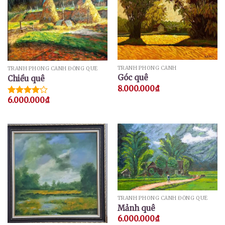
TRANH PHONG CẢNH
TRANH PHONG CẢNH ĐỒNG QUÊ
Góc quê
Chiều quê
8.000.000
₫
6.000.000
₫
Được
xếp hạng
4.00
5
sao
TRANH PHONG CẢNH ĐỒNG QUÊ
Mảnh quê
6.000.000
₫