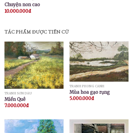
Chuyện non cao
10.000.000
₫
TÁC PHẨM ĐƯỢC TIẾN CỬ
TRANH PHONG CẢNH
Mùa hoa gạo rụng
TRANH SƠN DẦU
5.000.000
₫
Miền Quê
7.000.000
₫