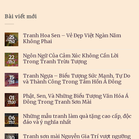
Bài viết mới
Tranh Hoa Sen – Vẻ Đẹp Việt Ngàn Năm
25
Không Phai
Th2
Ngôn Ngữ Của Cảm Xúc Không Cần Lời
22
Trong Tranh Trừu Tượng
Th2
Tranh Ngựa – Biểu Tượng Sức Mạnh, Tự Do
15
và Thành Công Trong Tâm Hồn Á Đông
Th1
Phật, Sen, Và Những Biểu Tượng Văn Hóa Á
01
Đông Trong Tranh Sơn Mài
Th10
Những mẫu tranh làm quà tặng cao cấp, độc
06
đáo và ý nghĩa nhất
Th7
Tranh sơn mài Nguyễn Gia Trí vượt ngưỡng
30