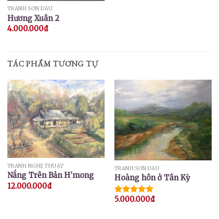
TRANH SƠN DẦU
Hương Xuân 2
4.000.000
₫
TÁC PHẨM TƯƠNG TỰ
TRANH NGHỆ THUẬT
TRANH SƠN DẦU
Nắng Trên Bản H’mong
Hoàng hôn ở Tân Kỳ
12.000.000
₫
5.000.000
₫
Được xếp
hạng
5.00
5 sao