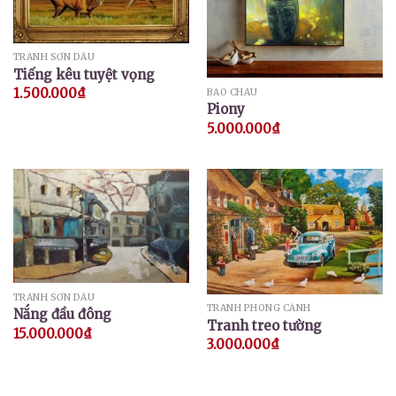
TRANH SƠN DẦU
Tiếng kêu tuyệt vọng
1.500.000
₫
BẢO CHÂU
Piony
5.000.000
₫
TRANH SƠN DẦU
TRANH PHONG CẢNH
Nắng đầu đông
Tranh treo tường
15.000.000
₫
3.000.000
₫