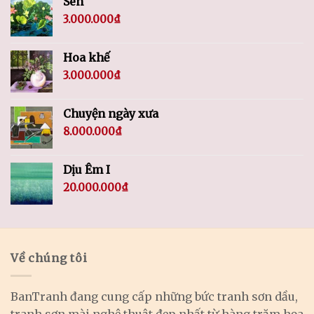
Sen
3.000.000
₫
Hoa khế
3.000.000
₫
Chuyện ngày xưa
8.000.000
₫
Dịu Êm I
20.000.000
₫
Về chúng tôi
BanTranh đang cung cấp những bức tranh sơn dầu,
tranh sơn mài nghệ thuật đẹp nhất từ hàng trăm họa