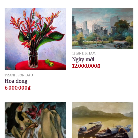
THÀNH PHẠM
Ngày mới
12.000.000
₫
TRANH SƠN DẦU
Hoa dong
6.000.000
₫