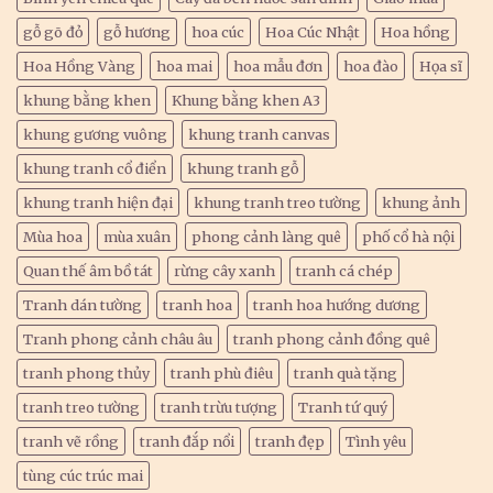
gỗ gõ đỏ
gỗ hương
hoa cúc
Hoa Cúc Nhật
Hoa hồng
Hoa Hồng Vàng
hoa mai
hoa mẫu đơn
hoa đào
Họa sĩ
khung bằng khen
Khung bằng khen A3
khung gương vuông
khung tranh canvas
khung tranh cổ điển
khung tranh gỗ
khung tranh hiện đại
khung tranh treo tường
khung ảnh
Mùa hoa
mùa xuân
phong cảnh làng quê
phố cổ hà nội
Quan thế âm bồ tát
rừng cây xanh
tranh cá chép
Tranh dán tường
tranh hoa
tranh hoa hướng dương
Tranh phong cảnh châu âu
tranh phong cảnh đồng quê
tranh phong thủy
tranh phù điêu
tranh quà tặng
tranh treo tường
tranh trừu tượng
Tranh tứ quý
tranh vẽ rồng
tranh đắp nổi
tranh đẹp
Tình yêu
tùng cúc trúc mai