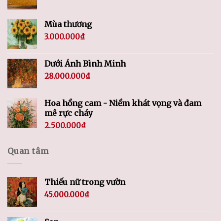
Mùa thương
3.000.000
₫
Dưới Ánh Bình Minh
28.000.000
₫
Hoa hồng cam - Niềm khát vọng và đam
mê rực cháy
2.500.000
₫
Quan tâm
Thiếu nữ trong vườn
45.000.000
₫