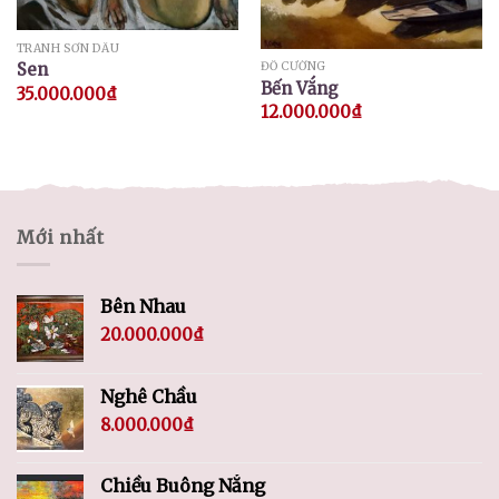
TRANH SƠN DẦU
Sen
ĐỖ CƯỜNG
Bến Vắng
35.000.000
₫
12.000.000
₫
Mới nhất
Bên Nhau
20.000.000
₫
Nghê Chầu
8.000.000
₫
Chiều Buông Nắng