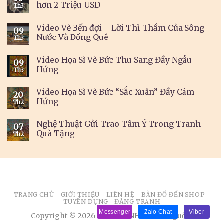
hơn 2 Triệu USD
Th3
Video Vẽ Bến đợi – Lời Thì Thầm Của Sông
09
Nước Và Đồng Quê
Th3
Video Họa Sĩ Vẽ Bức Thu Sang Đầy Ngẫu
09
Hứng
Th3
Video Họa Sĩ Vẽ Bức “Sắc Xuân” Đầy Cảm
20
Hứng
Th2
Nghệ Thuật Gửi Trao Tâm Ý Trong Tranh
07
Quà Tặng
Th2
TRANG CHỦ
GIỚI THIỆU
LIÊN HỆ
BẢN ĐỒ ĐẾN SHOP
TUYỂN DỤNG
ĐĂNG TRANH
Messenger
Zalo Chat
Viber
Copyright © 2026 BÁN TRANH. Ghi rõ nguồn