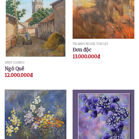
TRANH NGHỆ THUẬT
Đơn độc
13.000.000
₫
ANH GIANG
Ngõ Quê
12.000.000
₫