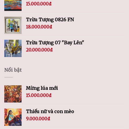
15.000.000
₫
Trừu Tượng 0826 FN
18.000.000
₫
Trừu Tượng 07 "Bay Lên"
20.000.000
₫
Nổi bật
Mừng lúa mới
15.000.000
₫
Thiếu nữ và con mèo
9.000.000
₫