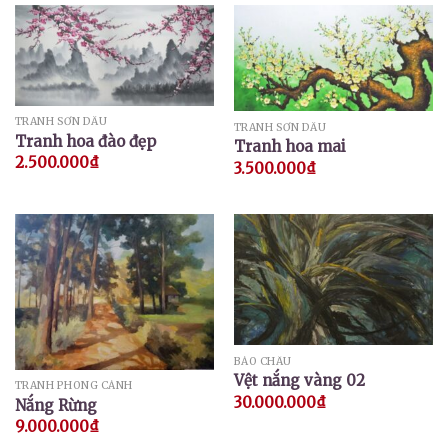
TRANH SƠN DẦU
TRANH SƠN DẦU
Tranh hoa đào đẹp
Tranh hoa mai
2.500.000
₫
3.500.000
₫
BẢO CHÂU
Vệt nắng vàng 02
TRANH PHONG CẢNH
30.000.000
₫
Nắng Rừng
9.000.000
₫