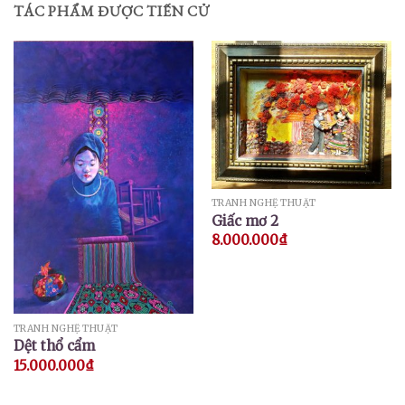
TÁC PHẨM ĐƯỢC TIẾN CỬ
TRANH NGHỆ THUẬT
Giấc mơ 2
8.000.000
₫
TRANH NGHỆ THUẬT
Dệt thổ cẩm
15.000.000
₫