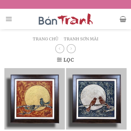
Skip
to
content
TRANG CHỦ
/
TRANH SƠN MÀI
LỌC