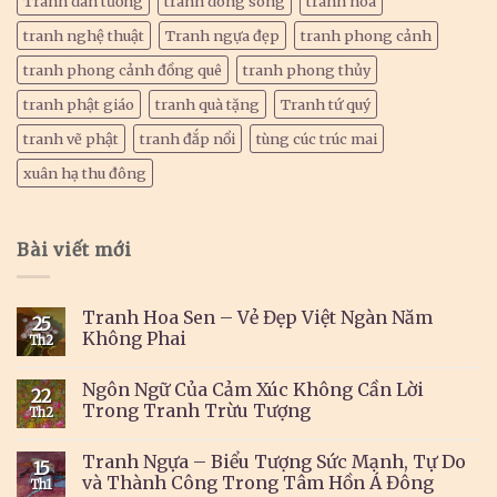
Tranh dán tường
tranh dòng sông
tranh hoa
tranh nghệ thuật
Tranh ngựa đẹp
tranh phong cảnh
tranh phong cảnh đồng quê
tranh phong thủy
tranh phật giáo
tranh quà tặng
Tranh tứ quý
tranh vẽ phật
tranh đắp nổi
tùng cúc trúc mai
xuân hạ thu đông
Bài viết mới
Tranh Hoa Sen – Vẻ Đẹp Việt Ngàn Năm
25
Không Phai
Th2
Ngôn Ngữ Của Cảm Xúc Không Cần Lời
22
Trong Tranh Trừu Tượng
Th2
Tranh Ngựa – Biểu Tượng Sức Mạnh, Tự Do
15
và Thành Công Trong Tâm Hồn Á Đông
Th1