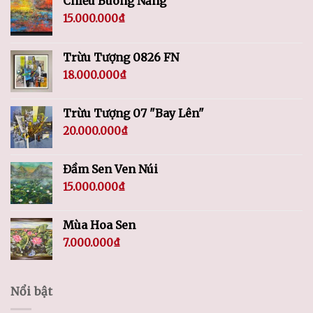
Chiều Buông Nắng
15.000.000
₫
Trừu Tượng 0826 FN
18.000.000
₫
Trừu Tượng 07 "Bay Lên"
20.000.000
₫
Đầm Sen Ven Núi
15.000.000
₫
Mùa Hoa Sen
7.000.000
₫
Nổi bật