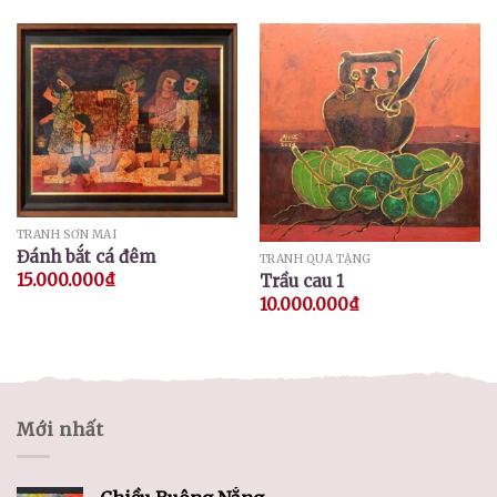
TRANH SƠN MÀI
Đánh bắt cá đêm
TRANH QUÀ TẶNG
15.000.000
₫
Trầu cau 1
10.000.000
₫
Mới nhất