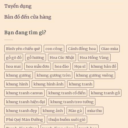
Tuyển dụng
Bản đồ đến cửa hàng
Bạn đang tìm gì?
Bình yên chiều quê
con công
Cánh đồng hoa
Giao mùa
gỗ gõ đỏ
gỗ hương
Hoa Cúc Nhật
Hoa Hồng Vàng
hoa mai
hoa mẫu đơn
hoa đào
Họa sĩ
khung bản đồ
khung gương
khung gương tròn
khung gương vuông
khung hình
khung hình ảnh
khung tranh
khung tranh canvas
khung tranh cổ điển
khung tranh gỗ
khung tranh hiện đại
khung tranh treo tường
khung tranh đẹp
khung ảnh
Mào gà
mùa thu
Phú Quý Mãn Đường
thuận buồm xuôi gió