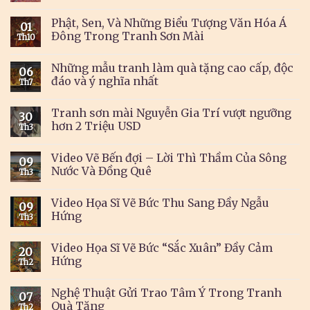
Phật, Sen, Và Những Biểu Tượng Văn Hóa Á
01
Đông Trong Tranh Sơn Mài
Th10
Những mẫu tranh làm quà tặng cao cấp, độc
06
đáo và ý nghĩa nhất
Th7
Tranh sơn mài Nguyễn Gia Trí vượt ngưỡng
30
hơn 2 Triệu USD
Th3
Video Vẽ Bến đợi – Lời Thì Thầm Của Sông
09
Nước Và Đồng Quê
Th3
Video Họa Sĩ Vẽ Bức Thu Sang Đầy Ngẫu
09
Hứng
Th3
Video Họa Sĩ Vẽ Bức “Sắc Xuân” Đầy Cảm
20
Hứng
Th2
Nghệ Thuật Gửi Trao Tâm Ý Trong Tranh
07
Quà Tặng
Th2