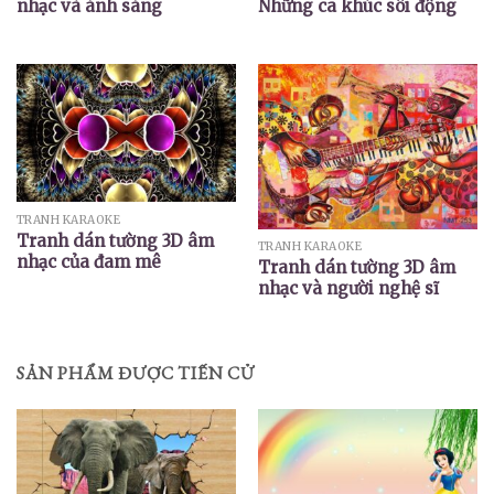
nhạc và ánh sáng
Những ca khúc sôi động
TRANH KARAOKE
Tranh dán tường 3D âm
TRANH KARAOKE
nhạc của đam mê
Tranh dán tường 3D âm
nhạc và người nghệ sĩ
SẢN PHẨM ĐƯỢC TIẾN CỬ