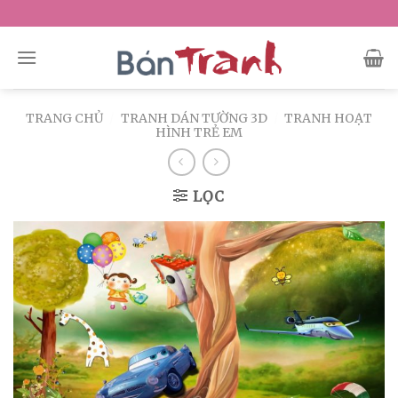
Skip
to
content
TRANG CHỦ
/
TRANH DÁN TƯỜNG 3D
/
TRANH HOẠT
HÌNH TRẺ EM
LỌC