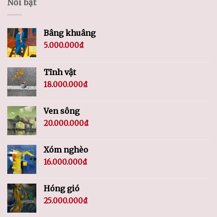
Nổi bật
Bâng khuâng
5.000.000
₫
Tĩnh vật
18.000.000
₫
Ven sông
20.000.000
₫
Xóm nghèo
16.000.000
₫
Hóng gió
25.000.000
₫