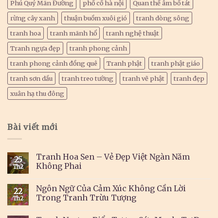
Phú Quý Mãn Đường
phố cổ hà nội
Quan thế âm bồ tát
rừng cây xanh
thuận buồm xuôi gió
tranh dòng sông
tranh hoa
tranh mãnh hổ
tranh nghệ thuật
Tranh ngựa đẹp
tranh phong cảnh
tranh phong cảnh đồng quê
Tranh phật
tranh phật giáo
tranh sơn dầu
tranh treo tường
tranh vẽ phật
tranh đẹp
xuân hạ thu đông
Bài viết mới
Tranh Hoa Sen – Vẻ Đẹp Việt Ngàn Năm
25
Không Phai
Th2
Ngôn Ngữ Của Cảm Xúc Không Cần Lời
22
Trong Tranh Trừu Tượng
Th2