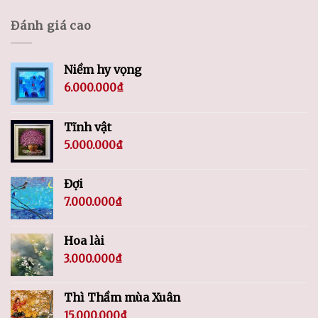
Đánh giá cao
Niềm hy vọng
6.000.000
₫
Tĩnh vật
5.000.000
₫
Đợi
7.000.000
₫
Hoa lài
3.000.000
₫
Thì Thầm mùa Xuân
15.000.000
₫