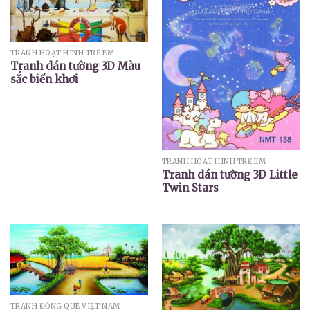
TRANH HOẠT HÌNH TRẺ EM
Tranh dán tường 3D Màu
sắc biển khơi
TRANH HOẠT HÌNH TRẺ EM
Tranh dán tường 3D Little
Twin Stars
TRANH ĐỒNG QUÊ VIỆT NAM