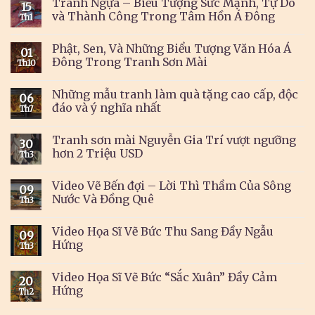
Tranh Ngựa – Biểu Tượng Sức Mạnh, Tự Do
15
và Thành Công Trong Tâm Hồn Á Đông
Th1
Phật, Sen, Và Những Biểu Tượng Văn Hóa Á
01
Đông Trong Tranh Sơn Mài
Th10
Những mẫu tranh làm quà tặng cao cấp, độc
06
đáo và ý nghĩa nhất
Th7
Tranh sơn mài Nguyễn Gia Trí vượt ngưỡng
30
hơn 2 Triệu USD
Th3
Video Vẽ Bến đợi – Lời Thì Thầm Của Sông
09
Nước Và Đồng Quê
Th3
Video Họa Sĩ Vẽ Bức Thu Sang Đầy Ngẫu
09
Hứng
Th3
Video Họa Sĩ Vẽ Bức “Sắc Xuân” Đầy Cảm
20
Hứng
Th2