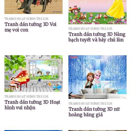
TRANH HOẠT HÌNH TRẺ EM
Tranh dán tường 3D Voi
TRANH HOẠT HÌNH TRẺ EM
mẹ voi con
Tranh dán tường 3D Nàng
bạch tuyết và bảy chú lùn
TRANH HOẠT HÌNH TRẺ EM
Tranh dán tường 3D Hoạt
TRANH HOẠT HÌNH TRẺ EM
hình vui nhộn
Tranh dán tường 3D nữ
hoàng băng giá