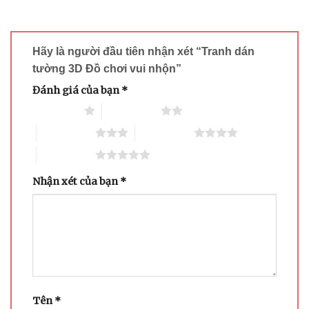
Hãy là người đầu tiên nhận xét “Tranh dán
tường 3D Đồ chơi vui nhộn”
Đánh giá của bạn
*
1 trên 5 sao
2 trên 5 sao
3 trên 5 sao
4 trên 5 sao
5 trên 5 sao
Nhận xét của bạn
*
Tên
*