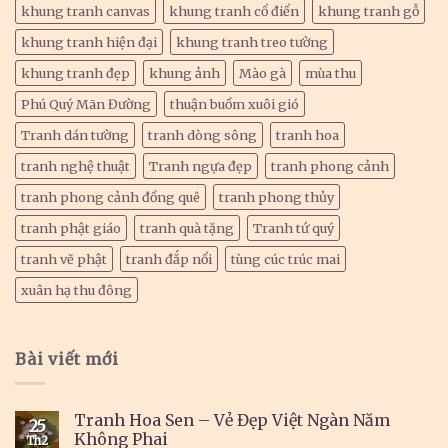
khung tranh canvas
khung tranh cổ điển
khung tranh gỗ
khung tranh hiện đại
khung tranh treo tường
khung tranh đẹp
khung ảnh
Mào gà
mùa thu
Phú Quý Mãn Đường
thuận buồm xuôi gió
Tranh dán tường
tranh dòng sông
tranh hoa
tranh nghệ thuật
Tranh ngựa đẹp
tranh phong cảnh
tranh phong cảnh đồng quê
tranh phong thủy
tranh phật giáo
tranh quà tặng
Tranh tứ quý
tranh vẽ phật
tranh đắp nổi
tùng cúc trúc mai
xuân hạ thu đông
Bài viết mới
Tranh Hoa Sen – Vẻ Đẹp Việt Ngàn Năm
25
Không Phai
Th2