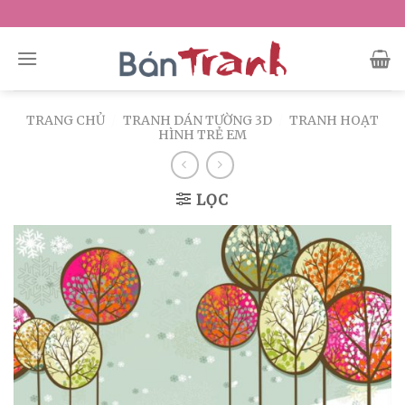
Skip
to
content
TRANG CHỦ
/
TRANH DÁN TƯỜNG 3D
/
TRANH HOẠT
HÌNH TRẺ EM
LỌC