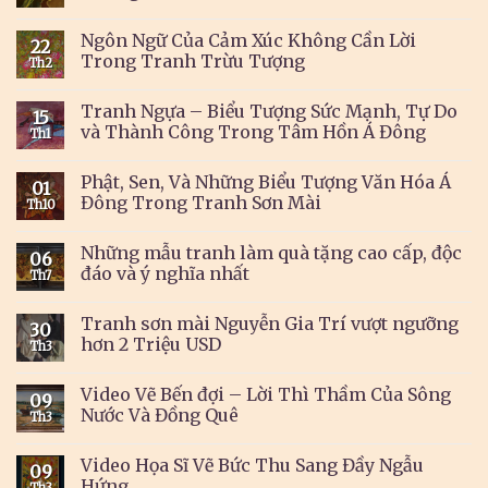
Ngôn Ngữ Của Cảm Xúc Không Cần Lời
22
Trong Tranh Trừu Tượng
Th2
Tranh Ngựa – Biểu Tượng Sức Mạnh, Tự Do
15
và Thành Công Trong Tâm Hồn Á Đông
Th1
Phật, Sen, Và Những Biểu Tượng Văn Hóa Á
01
Đông Trong Tranh Sơn Mài
Th10
Những mẫu tranh làm quà tặng cao cấp, độc
06
đáo và ý nghĩa nhất
Th7
Tranh sơn mài Nguyễn Gia Trí vượt ngưỡng
30
hơn 2 Triệu USD
Th3
Video Vẽ Bến đợi – Lời Thì Thầm Của Sông
09
Nước Và Đồng Quê
Th3
Video Họa Sĩ Vẽ Bức Thu Sang Đầy Ngẫu
09
Hứng