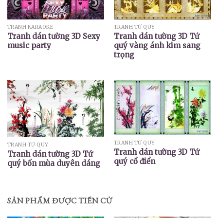
TRANH KARAOKE
TRANH TỨ QÚY
Tranh dán tường 3D Sexy
Tranh dán tường 3D Tứ
music party
quý vàng ánh kim sang
trọng
TRANH TỨ QÚY
TRANH TỨ QÚY
Tranh dán tường 3D Tứ
Tranh dán tường 3D Tứ
quý cổ điển
quý bốn mùa duyên dáng
SẢN PHẨM ĐƯỢC TIẾN CỬ