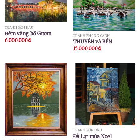
TRANH SƠN DẦU
Đêm vàng hồ Gươm
TRANH PHONG CẢNH
6.000.000
₫
THUYỀN và BẾN
15.000.000
₫
TRANH SƠN DẦU
Đà Lạt mùa Noel