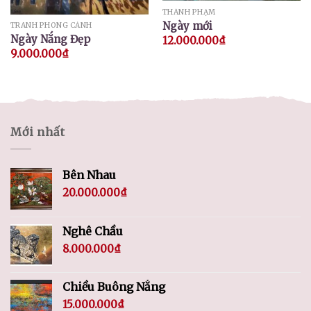
THÀNH PHẠM
Ngày mới
TRANH PHONG CẢNH
Ngày Nắng Đẹp
12.000.000
₫
9.000.000
₫
Mới nhất
Bên Nhau
20.000.000
₫
Nghê Chầu
8.000.000
₫
Chiều Buông Nắng
15.000.000
₫