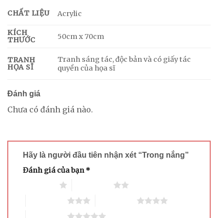
CHẤT LIỆU
Acrylic
KÍCH
50cm x 70cm
THƯỚC
Tranh sáng tác, độc bản và có giấy tác
TRANH
HỌA SĨ
quyền của họa sĩ
Đánh giá
Chưa có đánh giá nào.
Hãy là người đầu tiên nhận xét “Trong nắng”
Đánh giá của bạn
*
1 trên 5 sao
2 trên 5 sao
3 trên 5 sao
4 trên 5 sao
5 trên 5 sao