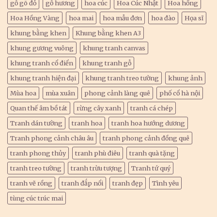
gỗ gõ đỏ
gỗ hương
hoa cúc
Hoa Cúc Nhật
Hoa hồng
Hoa Hồng Vàng
hoa mai
hoa mẫu đơn
hoa đào
Họa sĩ
khung bằng khen
Khung bằng khen A3
khung gương vuông
khung tranh canvas
khung tranh cổ điển
khung tranh gỗ
khung tranh hiện đại
khung tranh treo tường
khung ảnh
Mùa hoa
mùa xuân
phong cảnh làng quê
phố cổ hà nội
Quan thế âm bồ tát
rừng cây xanh
tranh cá chép
Tranh dán tường
tranh hoa
tranh hoa hướng dương
Tranh phong cảnh châu âu
tranh phong cảnh đồng quê
tranh phong thủy
tranh phù điêu
tranh quà tặng
tranh treo tường
tranh trừu tượng
Tranh tứ quý
tranh vẽ rồng
tranh đắp nổi
tranh đẹp
Tình yêu
tùng cúc trúc mai