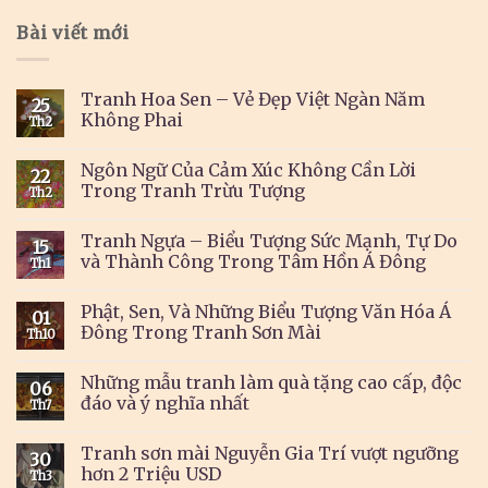
Bài viết mới
Tranh Hoa Sen – Vẻ Đẹp Việt Ngàn Năm
25
Không Phai
Th2
Ngôn Ngữ Của Cảm Xúc Không Cần Lời
22
Trong Tranh Trừu Tượng
Th2
Tranh Ngựa – Biểu Tượng Sức Mạnh, Tự Do
15
và Thành Công Trong Tâm Hồn Á Đông
Th1
Phật, Sen, Và Những Biểu Tượng Văn Hóa Á
01
Đông Trong Tranh Sơn Mài
Th10
Những mẫu tranh làm quà tặng cao cấp, độc
06
đáo và ý nghĩa nhất
Th7
Tranh sơn mài Nguyễn Gia Trí vượt ngưỡng
30
hơn 2 Triệu USD
Th3