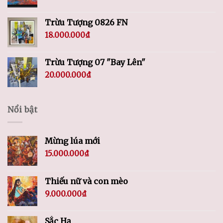
Trừu Tượng 0826 FN
18.000.000
₫
Trừu Tượng 07 "Bay Lên"
20.000.000
₫
Nổi bật
Mừng lúa mới
15.000.000
₫
Thiếu nữ và con mèo
9.000.000
₫
Sắc Hạ