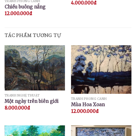
TRANH PHONG CẢNH
4.000.000
₫
Chiều buông nắng
12.000.000
₫
TÁC PHẨM TƯƠNG TỰ
TRANH NGHỆ THUẬT
TRANH PHONG CẢNH
Một ngày trên biên giới
Mùa Hoa Xoan
8.000.000
₫
12.000.000
₫