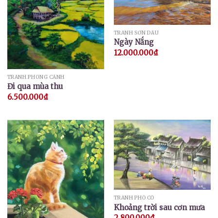
TRANH SƠN DẦU
Ngày Nắng
12.000.000
₫
TRANH PHONG CẢNH
Đi qua mùa thu
6.500.000
₫
TRANH PHỐ CỔ
Khoảng trời sau cơn mưa
2.800.000
₫