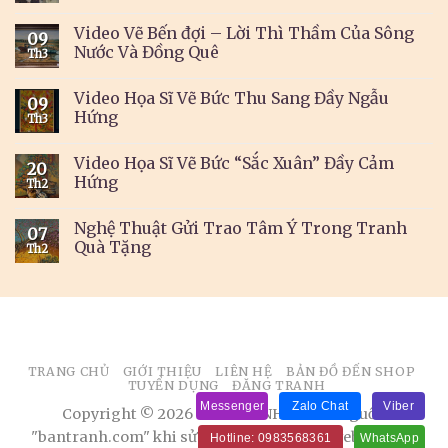
Video Vẽ Bến đợi – Lời Thì Thầm Của Sông
09
Nước Và Đồng Quê
Th3
Video Họa Sĩ Vẽ Bức Thu Sang Đầy Ngẫu
09
Hứng
Th3
Video Họa Sĩ Vẽ Bức “Sắc Xuân” Đầy Cảm
20
Hứng
Th2
Nghệ Thuật Gửi Trao Tâm Ý Trong Tranh
07
Quà Tặng
Th2
TRANG CHỦ
GIỚI THIỆU
LIÊN HỆ
BẢN ĐỒ ĐẾN SHOP
TUYỂN DỤNG
ĐĂNG TRANH
Messenger
Zalo Chat
Viber
Copyright © 2026 BÁN TRANH. Ghi rõ nguồn
"bantranh.com" khi sử dụng thông tin từ website này
Hotline: 0983568361
WhatsApp