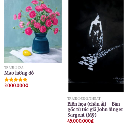
TRANH HOA
Mao lương đỏ
3.000.000
₫
Được xếp
hạng
5.00
5 sao
TRANH NGHỆ THUẬT
Biến họa (chân ái) – Bản
gốc từ tác giả John Singer
Sargent (Mỹ)
45.000.000
₫