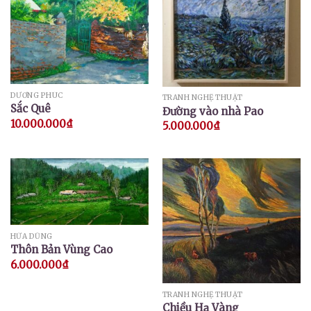
DƯƠNG PHÚC
TRANH NGHỆ THUẬT
Sắc Quê
Đường vào nhà Pao
10.000.000
₫
5.000.000
₫
HỨA DŨNG
Thôn Bản Vùng Cao
6.000.000
₫
TRANH NGHỆ THUẬT
Chiều Hạ Vàng