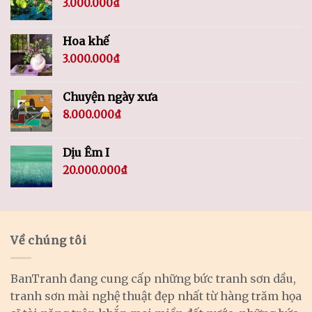
3.000.000
₫
Hoa khế
3.000.000
₫
Chuyện ngày xưa
8.000.000
₫
Dịu Êm I
20.000.000
₫
Về chúng tôi
BanTranh đang cung cấp những bức tranh sơn dầu,
tranh sơn mài nghệ thuật đẹp nhất từ hàng trăm họa