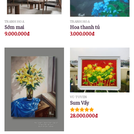
TRANH HOA
TRANH HOA
Sớm mai
Hoa thanh tú
9.000.000
₫
3.000.000
₫
VŨ TUYÊN
Sum Vầy
28.000.000
₫
Được xếp
hạng
5.00
5 sao