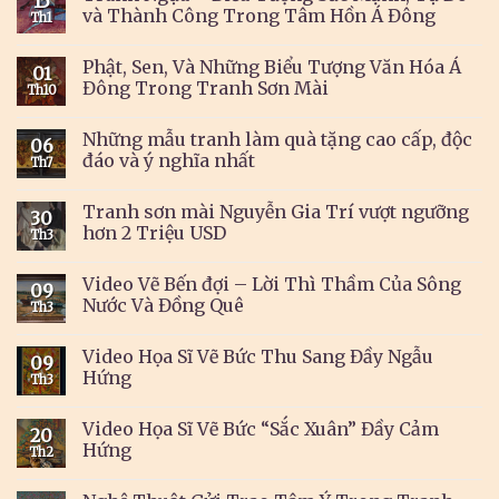
15
và Thành Công Trong Tâm Hồn Á Đông
Th1
Phật, Sen, Và Những Biểu Tượng Văn Hóa Á
01
Đông Trong Tranh Sơn Mài
Th10
Những mẫu tranh làm quà tặng cao cấp, độc
06
đáo và ý nghĩa nhất
Th7
Tranh sơn mài Nguyễn Gia Trí vượt ngưỡng
30
hơn 2 Triệu USD
Th3
Video Vẽ Bến đợi – Lời Thì Thầm Của Sông
09
Nước Và Đồng Quê
Th3
Video Họa Sĩ Vẽ Bức Thu Sang Đầy Ngẫu
09
Hứng
Th3
Video Họa Sĩ Vẽ Bức “Sắc Xuân” Đầy Cảm
20
Hứng
Th2