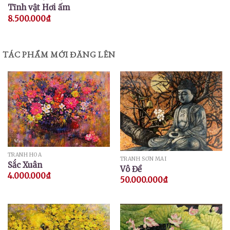
Tĩnh vật Hơi ấm
8.500.000
₫
TÁC PHẨM MỚI ĐĂNG LÊN
TRANH HOA
TRANH SƠN MÀI
Sắc Xuân
Vô Đề
4.000.000
₫
50.000.000
₫