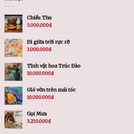
Chiều Thu
5.000.000
₫
Đi giữa trời rực rỡ
3.000.000
₫
Tĩnh vật hoa Trúc Đào
10.000.000
₫
Gió vờn trên mái tóc
10.000.000
₫
Gọi Mưa
3.250.000
₫