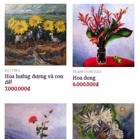
BÁ CUNG
TRANH SƠN DẦU
Hoa hướng dương và con
Hoa dong
dê!
6.000.000
₫
7.000.000
₫