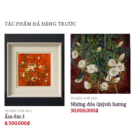
TÁC PHẨM ĐÃ ĐĂNG TRƯỚC
TRANH SƠN MÀI
Những đóa Quỳnh hương
30.000.000
₫
TRANH SƠN MÀI
Ấm êm 3
8.500.000
₫