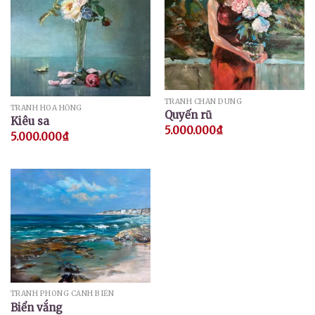
TRANH CHÂN DUNG
TRANH HOA HỒNG
Quyến rũ
Kiêu sa
5.000.000
₫
5.000.000
₫
TRANH PHONG CẢNH BIỂN
Biển vắng