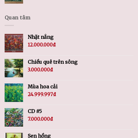
Quan tâm
Nhặt nắng
12.000.000
₫
Chiều quê trên sông
3.000.000
₫
Mùa hoa cải
24.999.997
₫
CD #5
7.000.000
₫
Sen hồng