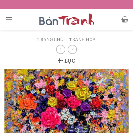
Skip
to
content
TRANG CHỦ
/
TRANH HOA
LỌC