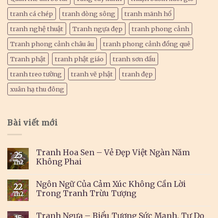
tranh cá chép
tranh dòng sông
tranh mãnh hổ
tranh nghệ thuật
Tranh ngựa đẹp
tranh phong cảnh
Tranh phong cảnh châu âu
tranh phong cảnh đồng quê
Tranh phật
tranh phật giáo
tranh sơn dầu
tranh treo tường
tranh vẽ phật
tranh đẹp
xuân hạ thu đông
Bài viết mới
Tranh Hoa Sen – Vẻ Đẹp Việt Ngàn Năm
25
Không Phai
Th2
Ngôn Ngữ Của Cảm Xúc Không Cần Lời
22
Trong Tranh Trừu Tượng
Th2
Tranh Ngựa – Biểu Tượng Sức Mạnh, Tự Do