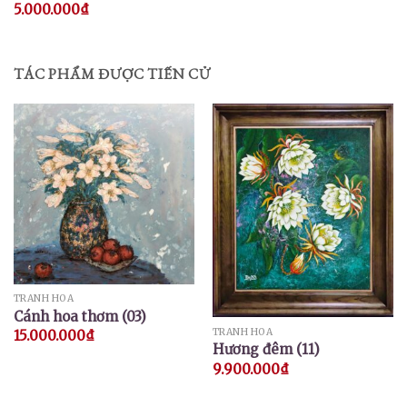
5.000.000
₫
TÁC PHẨM ĐƯỢC TIẾN CỬ
TRANH HOA
Cánh hoa thơm (03)
TRANH HOA
15.000.000
₫
Hương đêm (11)
9.900.000
₫