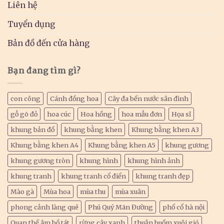
Liên hệ
Tuyển dụng
Bản đồ đến cửa hàng
Bạn đang tìm gì?
con công
Cánh đồng hoa
Cây đa bến nước sân đình
gỗ gõ đỏ
hoa cúc
Hoa hồng
hoa mẫu đơn
Họa sĩ
khung bản đồ
khung bằng khen
Khung bằng khen A3
Khung bằng khen A4
Khung bằng khen A5
khung gương
khung gương tròn
khung hình
khung hình ảnh
khung tranh
khung tranh cổ điển
khung tranh đẹp
Mào gà
Mùa hoa
mùa thu
mùa xuân
phong cảnh làng quê
Phú Quý Mãn Đường
phố cổ hà nội
Quan thế âm bồ tát
rừng cây xanh
thuận buồm xuôi gió