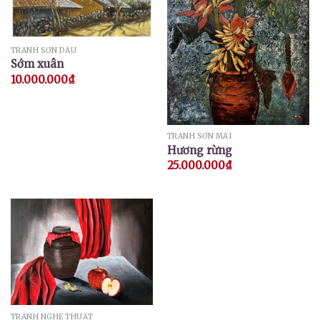
TRANH SƠN DẦU
Sớm xuân
10.000.000
₫
TRANH SƠN MÀI
Hương rừng
25.000.000
₫
TRANH NGHỆ THUẬT