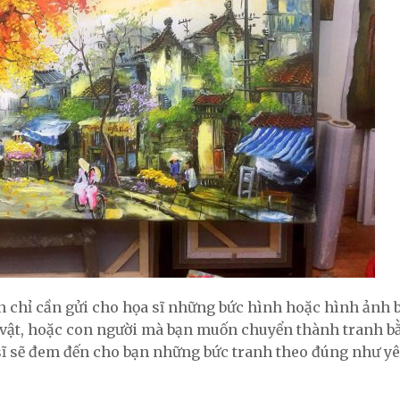
n chỉ cần gửi cho họa sĩ những bức hình hoặc hình ảnh 
ồ vật, hoặc con người mà bạn muốn chuyển thành tranh 
 sĩ sẽ đem đến cho bạn những bức tranh theo đúng như yê