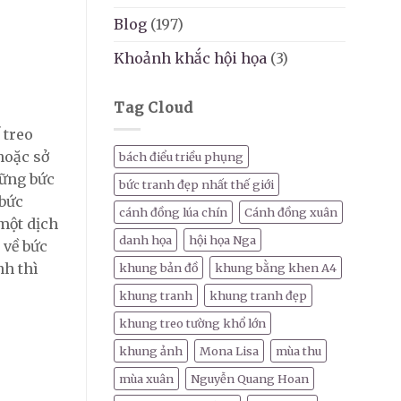
Blog
(197)
Khoảnh khắc hội họa
(3)
Tag Cloud
 treo
hoặc sở
bách điểu triều phụng
hững bức
bức tranh đẹp nhất thế giới
bức
cánh đồng lúa chín
Cánh đồng xuân
 một dịch
danh họa
hội họa Nga
 về bức
nh thì
khung bản đồ
khung bằng khen A4
khung tranh
khung tranh đẹp
khung treo tường khổ lớn
khung ảnh
Mona Lisa
mùa thu
mùa xuân
Nguyễn Quang Hoan