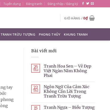
Tuyển dụng
Đăng tranh
Đăng nhập / Đăng ký
0
₫
GIỎ HÀNG /
TRANH TRỪU TƯỢNG
PHONG THỦY
KHUNG TRANH
Bài viết mới
Tranh Hoa Sen – Vẻ Đẹp
25
Th2
Việt Ngàn Năm Không
Phai
Ngôn Ngữ Của Cảm Xúc
ằng tay
22
Th2
Không Cần Lời Trong
 bức
Tranh Trừu Tượng
h phong
hòng
Tranh Ngựa – Biểu Tượng
15