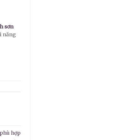
nh sơn
ài năng
 phù hợp