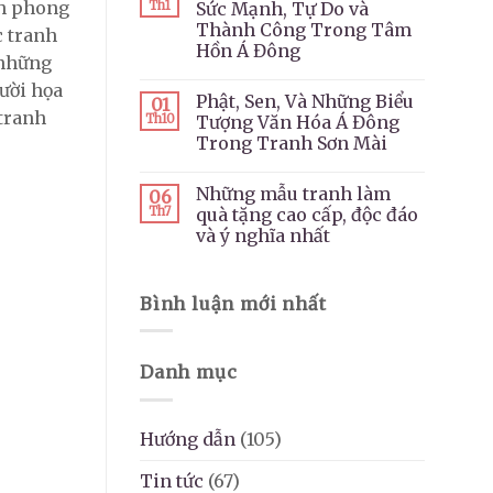
nh phong
Th1
Sức Mạnh, Tự Do và
Thành Công Trong Tâm
c tranh
Hồn Á Đông
 những
gười họa
Phật, Sen, Và Những Biểu
01
 tranh
Th10
Tượng Văn Hóa Á Đông
Trong Tranh Sơn Mài
Những mẫu tranh làm
06
Th7
quà tặng cao cấp, độc đáo
và ý nghĩa nhất
Bình luận mới nhất
Danh mục
Hướng dẫn
(105)
Tin tức
(67)