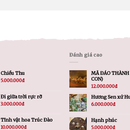
Đánh giá cao
Chiều Thu
MÃ ĐÁO THÀNH 
CON)
5.000.000
₫
12.000.000
₫
Đi giữa trời rực rỡ
Hương Sen xứ H
3.000.000
₫
6.000.000
₫
Tĩnh vật hoa Trúc Đào
Hạnh phúc
10.000.000
₫
5.000.000
₫