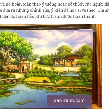
 và nó hoàn toàn theo ý tưởng hoặc sở thích của người đặ
đưa ra những chỉnh sửa, ý kiến để họa sĩ vẽ theo. Chính 
t đến độ hoàn hảo khi bức tranh được hoàn thành.