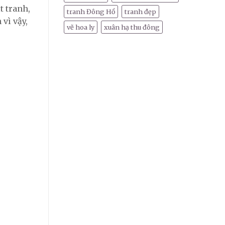
t tranh,
tranh Đông Hồ
tranh đẹp
vì vậy,
vẽ hoa ly
xuân hạ thu đông