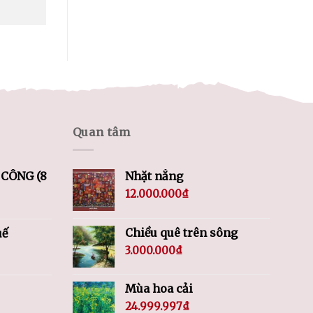
Quan tâm
CÔNG (8
Nhặt nắng
12.000.000
₫
Chiều quê trên sông
uế
3.000.000
₫
Mùa hoa cải
24.999.997
₫