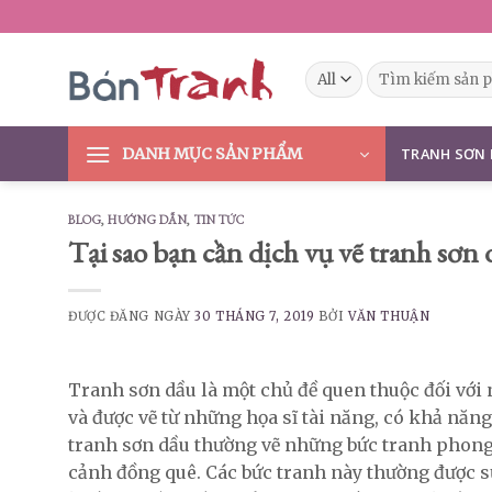
Skip
to
content
Tìm
kiếm:
DANH MỤC SẢN PHẨM
TRANH SƠN
BLOG
,
HƯỚNG DẪN
,
TIN TỨC
Tại sao bạn cần dịch vụ vẽ tranh sơn
ĐƯỢC ĐĂNG NGÀY
30 THÁNG 7, 2019
BỞI
VĂN THUẬN
Tranh sơn dầu là một chủ đề quen thuộc đối với 
và được vẽ từ những họa sĩ tài năng, có khả năng
tranh sơn dầu thường vẽ những bức tranh phong
cảnh đồng quê. Các bức tranh này thường được 