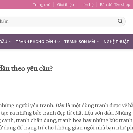
Trang chủ
Giới thiệu
Liên hệ
Bản đồ đến shop
 DẦU
TRANH PHONG CẢNH
TRANH SƠN MÀI
NGHỆ THUẬT
 dầu theo yêu cầu?
những người yêu tranh. Đây là một dòng tranh được vẽ b
 tạo ra những bức tranh đẹp từ chất liệu sơn dầu. Những
 cảnh, tranh chân dung, tranh hoa hay những bức tran
sử dụng để trang trí cho không gian ngôi nhà bạn như p