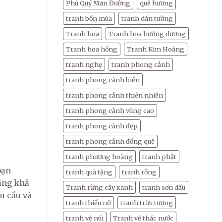
Phú Quý Mãn Đường
quê hương
tranh bốn mùa
tranh dán tường
Tranh hoa
Tranh hoa hướng dương
Tranh hoa hồng
Tranh Kim Hoàng
tranh nghẹ
tranh phong cảnh
tranh phong cảnh biển
tranh phong cảnh thiên nhiên
tranh phong cảnh vùng cao
tranh phong cảnh đẹp
tranh phong cảnh đồng quê
tranh phượng hoàng
tranh phật
bạn
tranh quà tặng
tranh rồng
bằng khả
Tranh rừng cây xanh
tranh sơn dầu
u cầu và
tranh thiếu nữ
tranh trừu tượng
tranh vẽ núi
Tranh vẽ thác nước