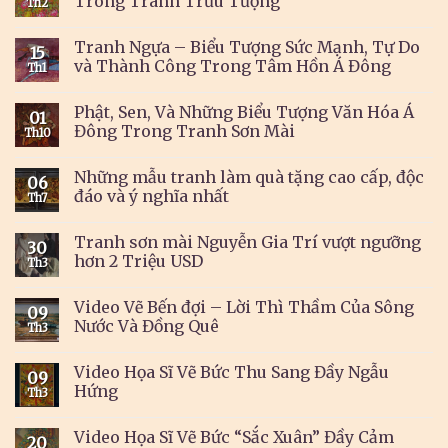
Trong Tranh Trừu Tượng
Th2
Tranh Ngựa – Biểu Tượng Sức Mạnh, Tự Do
15
và Thành Công Trong Tâm Hồn Á Đông
Th1
Phật, Sen, Và Những Biểu Tượng Văn Hóa Á
01
Đông Trong Tranh Sơn Mài
Th10
Những mẫu tranh làm quà tặng cao cấp, độc
06
đáo và ý nghĩa nhất
Th7
Tranh sơn mài Nguyễn Gia Trí vượt ngưỡng
30
hơn 2 Triệu USD
Th3
Video Vẽ Bến đợi – Lời Thì Thầm Của Sông
09
Nước Và Đồng Quê
Th3
Video Họa Sĩ Vẽ Bức Thu Sang Đầy Ngẫu
09
Hứng
Th3
Video Họa Sĩ Vẽ Bức “Sắc Xuân” Đầy Cảm
20