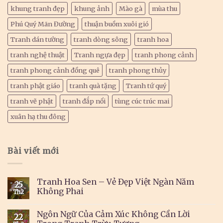
khung tranh đẹp
khung ảnh
Mào gà
mùa thu
Phú Quý Mãn Đường
thuận buồm xuôi gió
Tranh dán tường
tranh dòng sông
tranh hoa
tranh nghệ thuật
Tranh ngựa đẹp
tranh phong cảnh
tranh phong cảnh đồng quê
tranh phong thủy
tranh phật giáo
tranh quà tặng
Tranh tứ quý
tranh vẽ phật
tranh đắp nổi
tùng cúc trúc mai
xuân hạ thu đông
Bài viết mới
Tranh Hoa Sen – Vẻ Đẹp Việt Ngàn Năm
25
Không Phai
Th2
Ngôn Ngữ Của Cảm Xúc Không Cần Lời
22