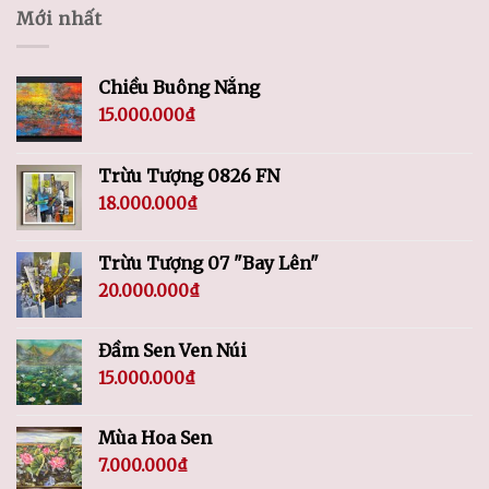
Mới nhất
Chiều Buông Nắng
15.000.000
₫
Trừu Tượng 0826 FN
18.000.000
₫
Trừu Tượng 07 "Bay Lên"
20.000.000
₫
Đầm Sen Ven Núi
15.000.000
₫
Mùa Hoa Sen
7.000.000
₫