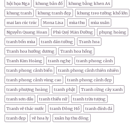
hội họa Nga
khung bản đồ
khung bằng khen A4
khung tranh
khung tranh đẹp
khung treo tường khổ lớn
mai lan cúc trúc
Mona Lisa
mùa thu
mùa xuân
Nguyễn Quang Hoan
Phú Quý Mãn Đường
phụng hoàng
tranh bốn mùa
tranh dán tường
Tranh hoa
Tranh hoa hướng dương
Tranh hoa hồng
Tranh Kim Hoàng
tranh nghẹ
tranh phong cảnh
tranh phong cảnh biển
tranh phong cảnh thiên nhiên
tranh phong cảnh vùng cao
tranh phong cảnh đẹp
tranh phượng hoàng
tranh phật
Tranh rừng cây xanh
tranh sơn dầu
tranh thiếu nữ
tranh trừu tượng
Tranh vẽ thác nước
tranh Đông Hồ
tranh đính đá
tranh đẹp
vẽ hoa ly
xuân hạ thu đông