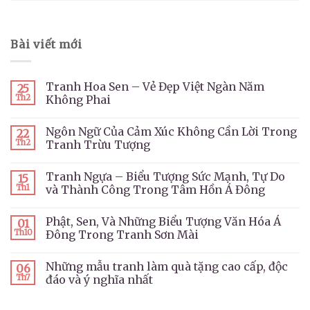
Bài viết mới
Tranh Hoa Sen – Vẻ Đẹp Việt Ngàn Năm
25
Th2
Không Phai
Ngôn Ngữ Của Cảm Xúc Không Cần Lời Trong
22
Th2
Tranh Trừu Tượng
Tranh Ngựa – Biểu Tượng Sức Mạnh, Tự Do
15
Th1
và Thành Công Trong Tâm Hồn Á Đông
Phật, Sen, Và Những Biểu Tượng Văn Hóa Á
01
Th10
Đông Trong Tranh Sơn Mài
Những mẫu tranh làm quà tặng cao cấp, độc
06
Th7
đáo và ý nghĩa nhất