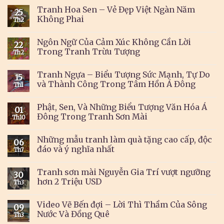
Tranh Hoa Sen – Vẻ Đẹp Việt Ngàn Năm
25
Không Phai
Th2
Ngôn Ngữ Của Cảm Xúc Không Cần Lời
22
Trong Tranh Trừu Tượng
Th2
Tranh Ngựa – Biểu Tượng Sức Mạnh, Tự Do
15
và Thành Công Trong Tâm Hồn Á Đông
Th1
Phật, Sen, Và Những Biểu Tượng Văn Hóa Á
01
Đông Trong Tranh Sơn Mài
Th10
Những mẫu tranh làm quà tặng cao cấp, độc
06
đáo và ý nghĩa nhất
Th7
Tranh sơn mài Nguyễn Gia Trí vượt ngưỡng
30
hơn 2 Triệu USD
Th3
Video Vẽ Bến đợi – Lời Thì Thầm Của Sông
09
Nước Và Đồng Quê
Th3