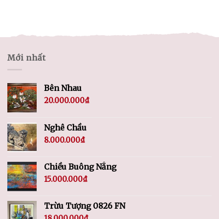
Mới nhất
Bên Nhau
20.000.000
₫
Nghê Chầu
8.000.000
₫
Chiều Buông Nắng
15.000.000
₫
Trừu Tượng 0826 FN
18.000.000
₫