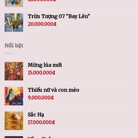
Trừu Tượng 07 "Bay Lên"
20.000.000
₫
Nổi bật
Mừng lúa mới
15.000.000
₫
Thiếu nữ và con mèo
9.000.000
₫
Sắc Hạ
17.000.000
₫