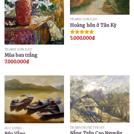
TRANH SƠN DẦU
Hoàng hôn ở Tân Kỳ
5.000.000
₫
Được xếp
hạng
5.00
5 sao
TRANH SƠN DẦU
Mùa ban trắng
7.000.000
₫
TRANH NGHỆ THUẬT
ĐỖ CƯỜNG
Nắng Trên Cao Nguyên
Bến Vắng