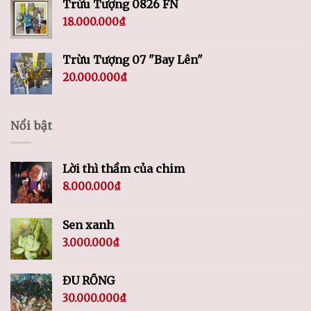
Trừu Tượng 0826 FN
18.000.000
₫
Trừu Tượng 07 "Bay Lên"
20.000.000
₫
Nổi bật
Lời thì thầm của chim
8.000.000
₫
Sen xanh
3.000.000
₫
ĐU RỒNG
30.000.000
₫