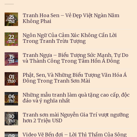
Tranh Hoa Sen – Vẻ Đẹp Việt Ngàn Năm
25
Không Phai
Th2
Ngôn Ngữ Của Cảm Xúc Không Cần Lời
22
Trong Tranh Trừu Tượng
Th2
Tranh Ngựa – Biểu Tượng Sức Mạnh, Tự Do
15
và Thành Công Trong Tâm Hồn Á Đông
Th1
Phật, Sen, Và Những Biểu Tượng Văn Hóa Á
01
Đông Trong Tranh Sơn Mài
Th10
Những mẫu tranh làm quà tặng cao cấp, độc
06
đáo và ý nghĩa nhất
Th7
Tranh sơn mài Nguyễn Gia Trí vượt ngưỡng
30
hơn 2 Triệu USD
Th3
Video Vẽ Bến đợi – Lời Thì Thầm Của Sông
09