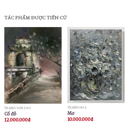
TÁC PHẨM ĐƯỢC TIẾN CỬ
TRANH HOA
TRANH SƠN DẦU
Mơ
Cố đô
10.000.000
₫
12.000.000
₫