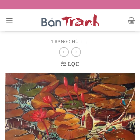
Skip
to
content
TRANG CHỦ
/
/
LỌC