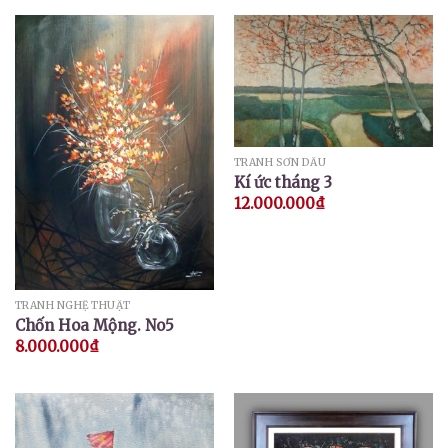
TRANH SƠN DẦU
Kí ức tháng 3
12.000.000
₫
TRANH NGHỆ THUẬT
Chốn Hoa Mộng. No5
8.000.000
₫