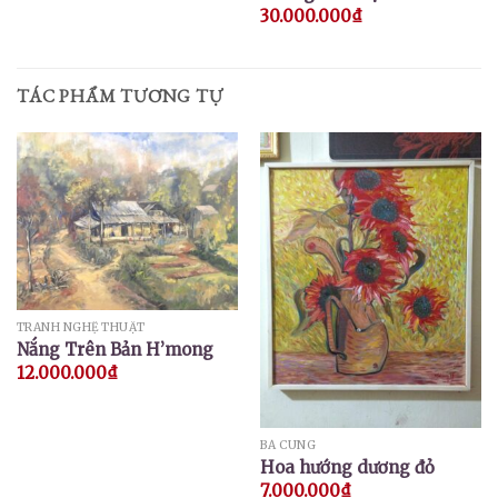
30.000.000
₫
TÁC PHẨM TƯƠNG TỰ
TRANH NGHỆ THUẬT
Nắng Trên Bản H’mong
12.000.000
₫
BÁ CUNG
Hoa hướng dương đỏ
7.000.000
₫