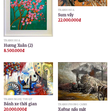
TRANH HOA
Sum vầy
22.000.000
₫
TRANH HOA
Hương Xuân (2)
8.500.000
₫
TRANH NGHỆ THUẬT
Bánh xe thời gian
TRANH PHONG CẢNH
Xưởng nấu mật
20.000.000
₫