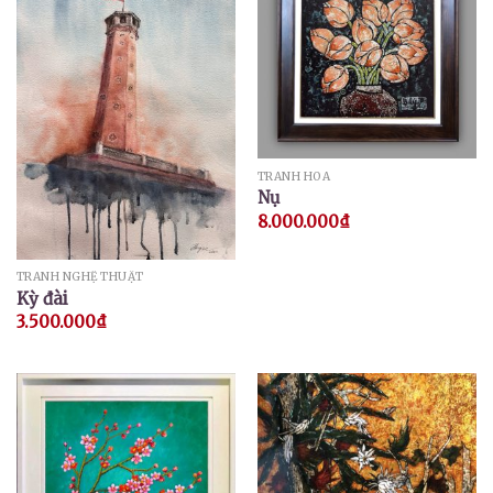
TRANH HOA
Nụ
8.000.000
₫
TRANH NGHỆ THUẬT
Kỳ đài
3.500.000
₫