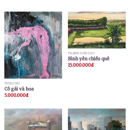
TRANH SƠN DẦU
Bình yên chiều quê
15.000.000
₫
THIẾU NỮ
Cô gái và hoa
5.000.000
₫