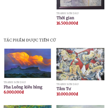
TRANH SƠN DẦU
Thời gian
16.500.000
₫
TÁC PHẨM ĐƯỢC TIẾN CỬ
TRANH SƠN DẦU
TRANH SƠN DẦU
Pha Luông kiêu hùng
Tâm Tư
6.000.000
₫
10.000.000
₫