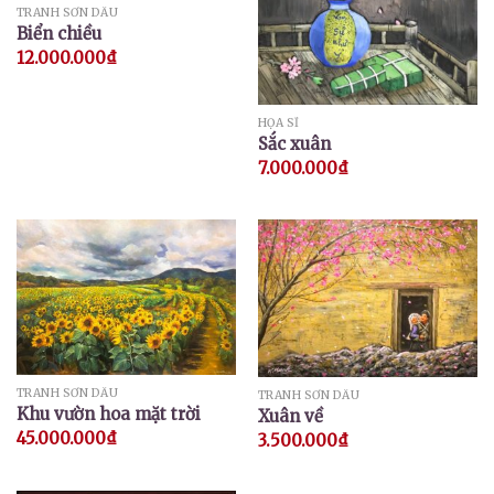
TRANH SƠN DẦU
Biển chiều
12.000.000
₫
HỌA SĨ
Sắc xuân
7.000.000
₫
TRANH SƠN DẦU
TRANH SƠN DẦU
Khu vườn hoa mặt trời
Xuân về
45.000.000
₫
3.500.000
₫