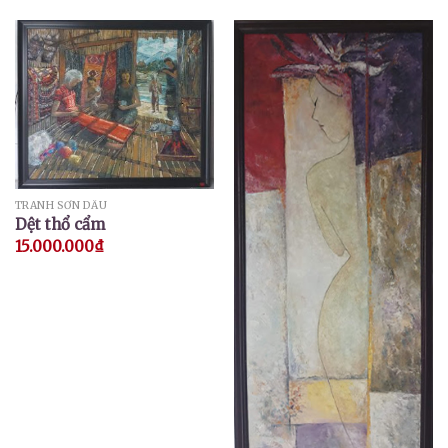
TRANH SƠN DẦU
Dệt thổ cẩm
15.000.000
₫