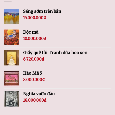
Sáng sớm trên bản
15.000.000
₫
Độc mã
10.000.000
₫
Giấy quê tôi Tranh dừa hoa sen
6.720.000
₫
Hảo Mã 5
8.000.000
₫
Nghĩa vườn đào
18.000.000
₫