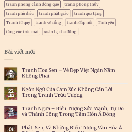
tranh phong cảnh đồng quê
tranh phong thủy
tranh phù điêu
tranh phật giáo
tranh quà tặng
Tranh tứ quý
tranh vẽ rồng
tranh đắp nổi
Tình yêu
tùng cúc trúc mai
xuân hạ thu đông
Bài viết mới
Tranh Hoa Sen – Vẻ Đẹp Việt Ngàn Năm
25
Không Phai
Th2
Ngôn Ngữ Của Cảm Xúc Không Cần Lời
22
Trong Tranh Trừu Tượng
Th2
Tranh Ngựa – Biểu Tượng Sức Mạnh, Tự Do
15
và Thành Công Trong Tâm Hồn Á Đông
Th1
Phật, Sen, Và Những Biểu Tượng Văn Hóa Á
01