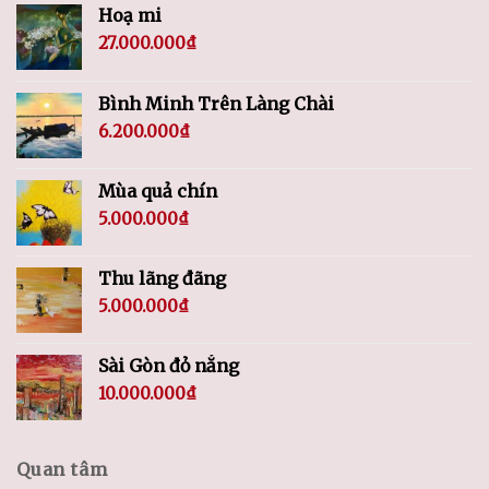
Hoạ mi
27.000.000
₫
Bình Minh Trên Làng Chài
6.200.000
₫
Mùa quả chín
5.000.000
₫
Thu lãng đãng
5.000.000
₫
Sài Gòn đỏ nắng
10.000.000
₫
Quan tâm