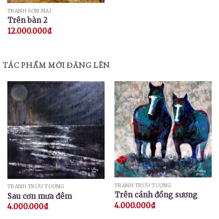
TRANH SƠN MÀI
Trên bàn 2
12.000.000
₫
TÁC PHẨM MỚI ĐĂNG LÊN
TRANH TRỪU TƯỢNG
TRANH TRỪU TƯỢNG
Trên cánh đồng sương
Sau cơn mưa đêm
4.000.000
₫
4.000.000
₫