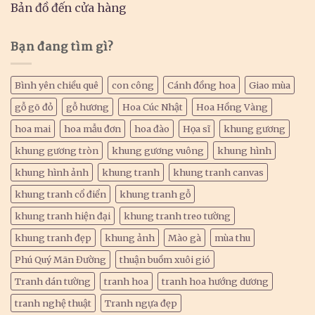
Bản đồ đến cửa hàng
Bạn đang tìm gì?
Bình yên chiều quê
con công
Cánh đồng hoa
Giao mùa
gỗ gõ đỏ
gỗ hương
Hoa Cúc Nhật
Hoa Hồng Vàng
hoa mai
hoa mẫu đơn
hoa đào
Họa sĩ
khung gương
khung gương tròn
khung gương vuông
khung hình
khung hình ảnh
khung tranh
khung tranh canvas
khung tranh cổ điển
khung tranh gỗ
khung tranh hiện đại
khung tranh treo tường
khung tranh đẹp
khung ảnh
Mào gà
mùa thu
Phú Quý Mãn Đường
thuận buồm xuôi gió
Tranh dán tường
tranh hoa
tranh hoa hướng dương
tranh nghệ thuật
Tranh ngựa đẹp