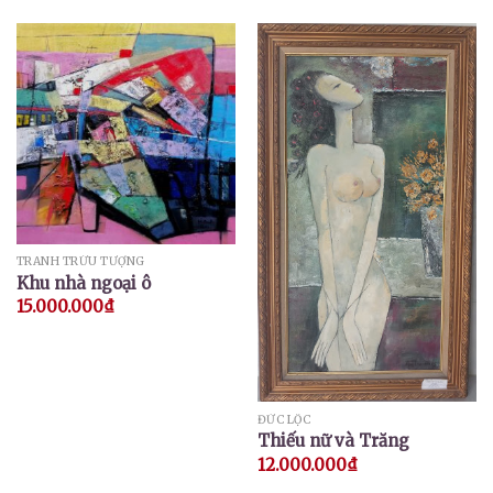
TRANH TRỪU TƯỢNG
Khu nhà ngoại ô
15.000.000
₫
ĐỨC LỘC
Thiếu nữ và Trăng
12.000.000
₫