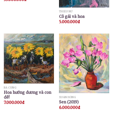
THIẾU NỮ
Cô gái và hoa
5.000.000
₫
BÁ CUNG
Hoa hướng dương và con
dê!
XUÂN HỒNG
Sen (2019)
7.000.000
₫
6.000.000
₫