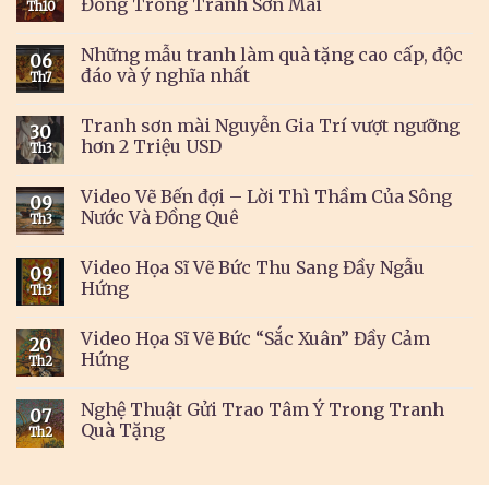
Đông Trong Tranh Sơn Mài
Th10
Những mẫu tranh làm quà tặng cao cấp, độc
06
đáo và ý nghĩa nhất
Th7
Tranh sơn mài Nguyễn Gia Trí vượt ngưỡng
30
hơn 2 Triệu USD
Th3
Video Vẽ Bến đợi – Lời Thì Thầm Của Sông
09
Nước Và Đồng Quê
Th3
Video Họa Sĩ Vẽ Bức Thu Sang Đầy Ngẫu
09
Hứng
Th3
Video Họa Sĩ Vẽ Bức “Sắc Xuân” Đầy Cảm
20
Hứng
Th2
Nghệ Thuật Gửi Trao Tâm Ý Trong Tranh
07
Quà Tặng
Th2