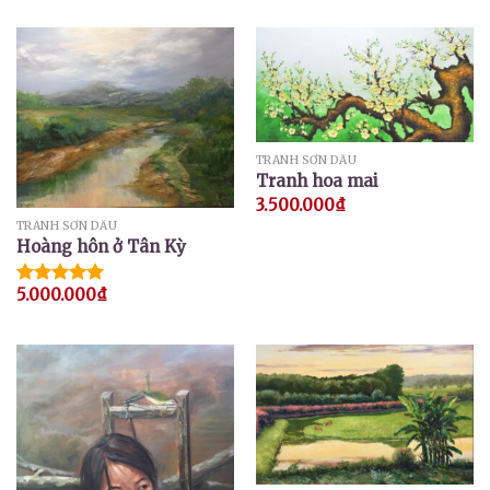
TRANH SƠN DẦU
Tranh hoa mai
3.500.000
₫
TRANH SƠN DẦU
Hoàng hôn ở Tân Kỳ
5.000.000
₫
Được xếp
hạng
5.00
5 sao