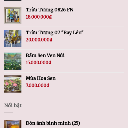
Trừu Tượng 0826 FN
18.000.000
₫
Trừu Tượng 07 "Bay Lên"
20.000.000
₫
Đầm Sen Ven Núi
15.000.000
₫
Mùa Hoa Sen
7.000.000
₫
Nổi bật
Đón ánh bình minh (25)