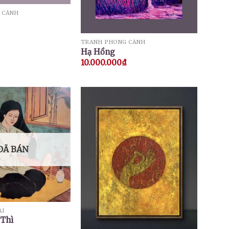
 CẢNH
TRANH PHONG CẢNH
Hạ Hồng
10.000.000
₫
ĐÃ BÁN
ÀI
Thì