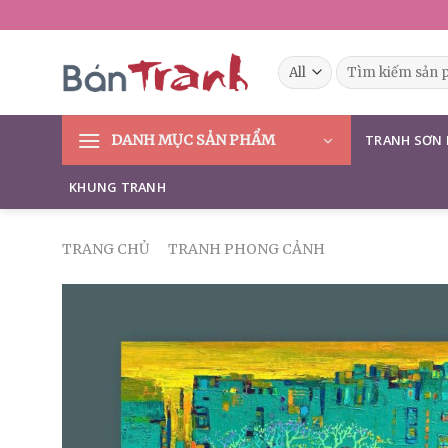
Skip
to
content
Tìm
kiếm:
DANH MỤC SẢN PHẨM
TRANH SƠN
KHUNG TRANH
TRANG CHỦ
/
TRANH PHONG CẢNH