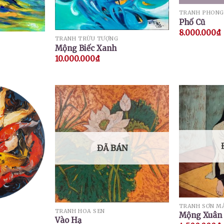
TRANH PHONG
Phố Cũ
8.000.000
₫
TRANH TRỪU TƯỢNG
Mộng Biếc Xanh
10.000.000
₫
ĐÃ BÁN
TRANH SƠN M
TRANH HOA SEN
Mộng Xuân 
Vào Hạ