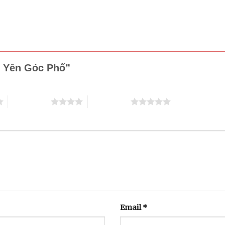
nh Yên Góc Phố”
4 trên 5 sao
5 trên 5 sao
Email
*