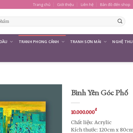
Trang chủ
Giới thiệu
Liên hệ
Bản đồ đến shop
 DẦU
TRANH PHONG CẢNH
TRANH SƠN MÀI
NGHỆ THU
Bình Yên Góc Phố
₫
10.000.000
Chất liệu: Acrylic
Kích thước: 120cm x 80c