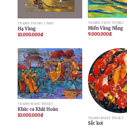
TRANH TRỪU TƯỢNG
TRANH PHONG CẢNH
Miền Vàng Nắng
Hạ Vàng
9.000.000
₫
10.000.000
₫
TRANH NGHỆ THUẬT
Khúc ca Khải Hoàn
10.000.000
₫
TRANH NGHỆ THUẬT
Sắc koi