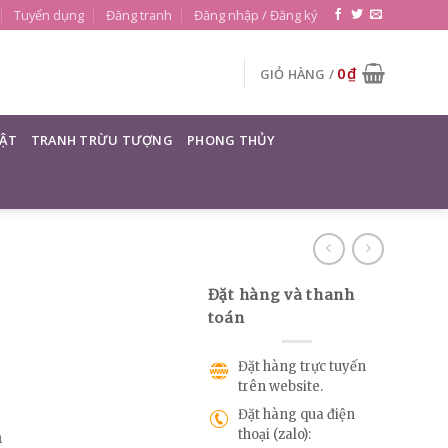
Tuyển dụng
Đăng tranh
Đăng nhập / Đăng ký
0
₫
GIỎ HÀNG /
ẬT
TRANH TRỪU TƯỢNG
PHONG THỦY
Đặt hàng và thanh
toán
Đặt hàng trực tuyến
trên website.
Đặt hàng qua điện
thoại (zalo):
m