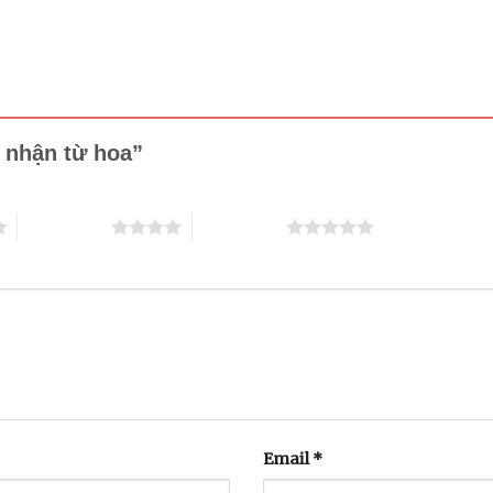
m nhận từ hoa”
4 trên 5 sao
5 trên 5 sao
Email
*