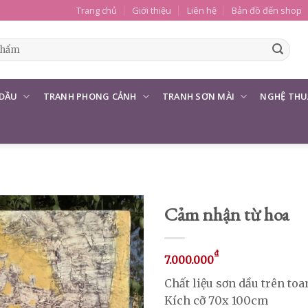
Trang chủ
Giới thiệu
Liên hệ
Bản đồ đến shop
 DẦU
TRANH PHONG CẢNH
TRANH SƠN MÀI
NGHỆ THU
Cảm nhận từ hoa
₫
7.000.000
Chất liệu sơn dầu trên toa
Kích cỡ 70x 100cm