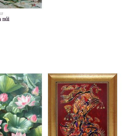
ẦU
 núi