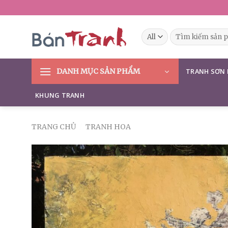
Skip
to
content
Tìm
kiếm:
DANH MỤC SẢN PHẨM
TRANH SƠN
KHUNG TRANH
TRANG CHỦ
/
TRANH HOA