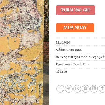
THÊM VÀO GIỎ
MUA NGAY
Mã:
15010
Số lượt xem: 5086
Xem bộ sưu tập tranh cùng họa s
Danh mục:
Tranh Hoa
Chia sẻ: