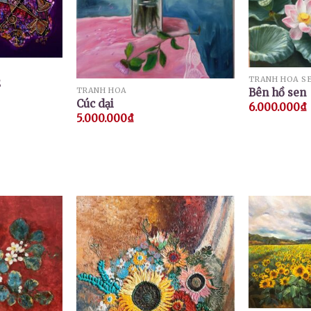
TRANH HOA S
2
TRANH HOA
Bên hồ sen
Cúc dại
6.000.000
₫
5.000.000
₫