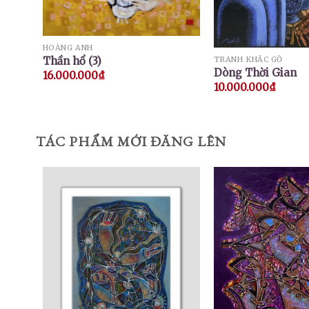
HOÀNG ANH
Thần hổ (3)
TRANH KHẮC GỖ
Dòng Thời Gian
16.000.000
₫
10.000.000
₫
TÁC PHẨM MỚI ĐĂNG LÊN