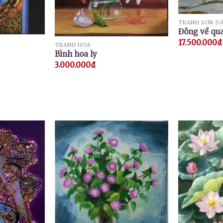
TRANH SƠN D
Đông về qua
17.500.000
₫
TRANH HOA
Bình hoa ly
3.000.000
₫