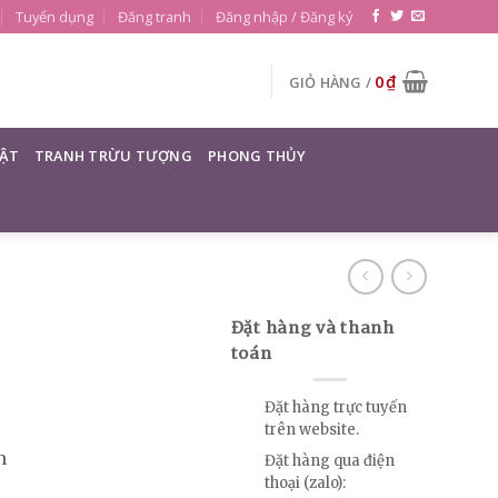
Tuyển dụng
Đăng tranh
Đăng nhập / Đăng ký
0
₫
GIỎ HÀNG /
ẬT
TRANH TRỪU TƯỢNG
PHONG THỦY
Đặt hàng và thanh
toán
Đặt hàng trực tuyến
trên website.
n
Đặt hàng qua điện
thoại (zalo):