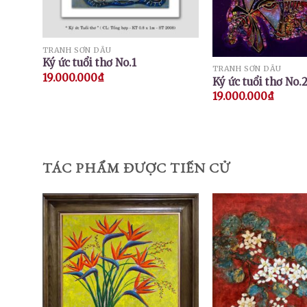
TRANH SƠN DẦU
Ký ức tuổi thơ No.1
TRANH SƠN DẦU
19.000.000
₫
Ký ức tuổi thơ No.
19.000.000
₫
TÁC PHẨM ĐƯỢC TIẾN CỬ