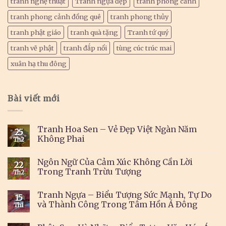
tranh nghệ thuật
Tranh ngựa đẹp
tranh phong cảnh
tranh phong cảnh đồng quê
tranh phong thủy
tranh phật giáo
tranh quà tặng
Tranh tứ quý
tranh vẽ phật
tranh đắp nổi
tùng cúc trúc mai
xuân hạ thu đông
Bài viết mới
Tranh Hoa Sen – Vẻ Đẹp Việt Ngàn Năm
25
Không Phai
Th2
Ngôn Ngữ Của Cảm Xúc Không Cần Lời
22
Trong Tranh Trừu Tượng
Th2
Tranh Ngựa – Biểu Tượng Sức Mạnh, Tự Do
15
và Thành Công Trong Tâm Hồn Á Đông
Th1