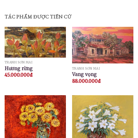
TÁC PHẨM ĐƯỢC TIẾN CỬ
TRANH SƠN MÀI
Hương rừng
TRANH SƠN MÀI
Vang vọng
45.000.000
₫
88.000.000
₫