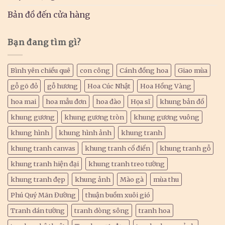
Bản đồ đến cửa hàng
Bạn đang tìm gì?
Bình yên chiều quê
con công
Cánh đồng hoa
Giao mùa
gỗ gõ đỏ
gỗ hương
Hoa Cúc Nhật
Hoa Hồng Vàng
hoa mai
hoa mẫu đơn
hoa đào
Họa sĩ
khung bản đồ
khung gương
khung gương tròn
khung gương vuông
khung hình
khung hình ảnh
khung tranh
khung tranh canvas
khung tranh cổ điển
khung tranh gỗ
khung tranh hiện đại
khung tranh treo tường
khung tranh đẹp
khung ảnh
Mào gà
mùa thu
Phú Quý Mãn Đường
thuận buồm xuôi gió
Tranh dán tường
tranh dòng sông
tranh hoa