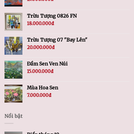
Trừu Tượng 0826 FN
18.000.000
₫
Trừu Tượng 07 "Bay Lên"
20.000.000
₫
Đầm Sen Ven Núi
15.000.000
₫
Mùa Hoa Sen
7.000.000
₫
Nổi bật