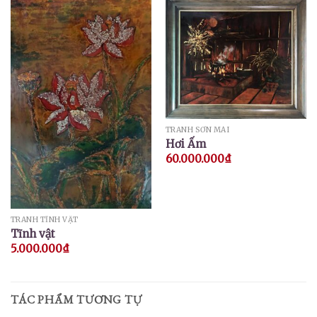
TRANH SƠN MÀI
Hơi Ấm
60.000.000
₫
TRANH TĨNH VẬT
Tĩnh vật
5.000.000
₫
TÁC PHẨM TƯƠNG TỰ