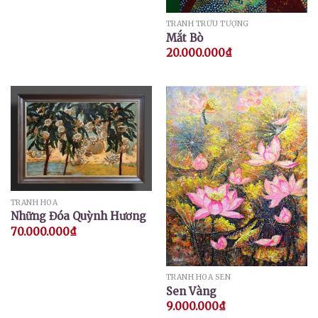
TRANH TRỪU TƯỢNG
Mắt Bò
20.000.000
₫
TRANH HOA
Những Đóa Quỳnh Hương
70.000.000
₫
TRANH HOA SEN
Sen Vàng
9.000.000
₫