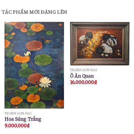
TÁC PHẨM MỚI ĐĂNG LÊN
TRANH SƠN MÀI
Ô Ăn Quan
16.000.000
₫
TRANH SƠN MÀI
Hoa Súng Trắng
9.000.000
₫