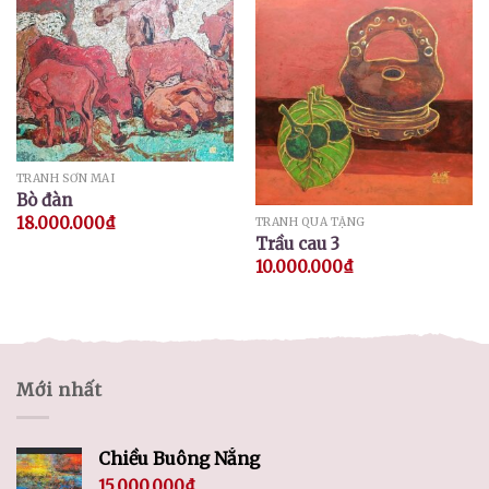
TRANH SƠN MÀI
Bò đàn
18.000.000
₫
TRANH QUÀ TẶNG
Trầu cau 3
10.000.000
₫
Mới nhất
Chiều Buông Nắng
15.000.000
₫