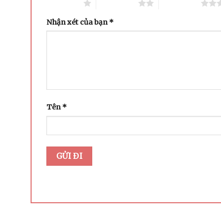
1 trên 5 sao
2 trên 5 sao
3 trên 5 sao
Nhận xét của bạn
*
Tên
*