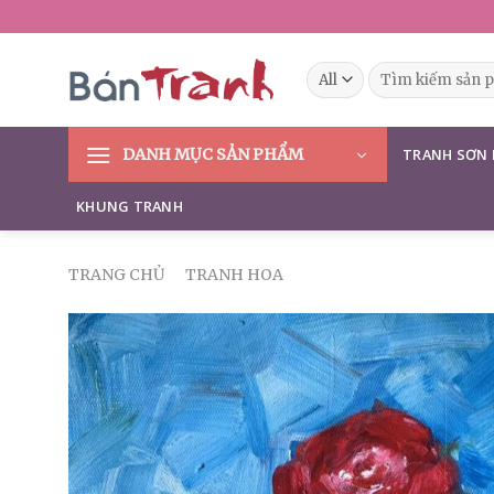
Skip
to
content
Tìm
kiếm:
DANH MỤC SẢN PHẨM
TRANH SƠN
KHUNG TRANH
TRANG CHỦ
/
TRANH HOA