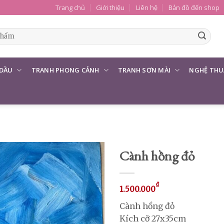
Trang chủ
Giới thiệu
Liên hệ
Bản đồ đến shop
 DẦU
TRANH PHONG CẢNH
TRANH SƠN MÀI
NGHỆ THU
Cành hồng đỏ
₫
1.500.000
Cành hồng đỏ
Kích cỡ 27x35cm