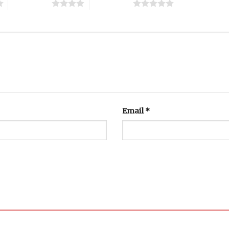
4 trên 5 sao
5 trên 5 sao
Email
*