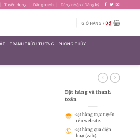
Tuyển dụng
Đăng tranh
Đăng nhập / Đăng ký
0
₫
GIỎ HÀNG /
ẬT
TRANH TRỪU TƯỢNG
PHONG THỦY
Đặt hàng và thanh
toán
Đặt hàng trực tuyến
trên website.
Đặt hàng qua điện
thoại (zalo):