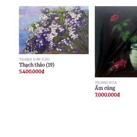
TRANH SƠN DẦU
Thạch thảo (19)
5.400.000
₫
TRANH HOA
Ấm cúng
7.000.000
₫