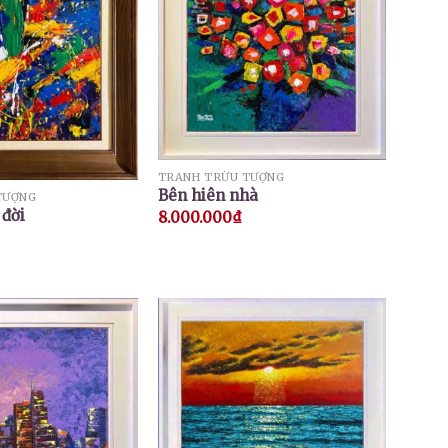
TRANH TRỪU TƯỢNG
Bên hiên nhà
TƯỢNG
 đời
8.000.000
₫