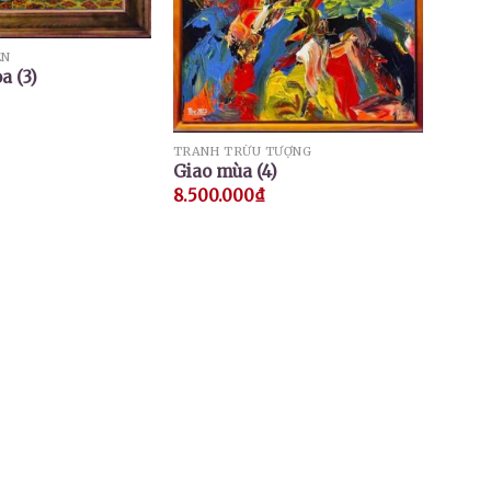
EN
a (3)
TRANH TRỪU TƯỢNG
Giao mùa (4)
8.500.000
₫