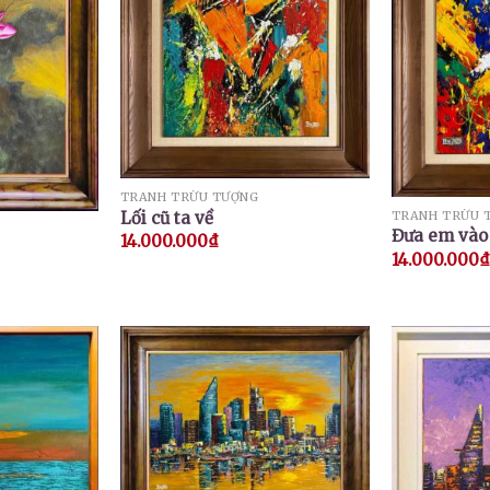
TRANH TRỪU TƯỢNG
Lối cũ ta về
TRANH TRỪU 
Đưa em vào
14.000.000
₫
14.000.000
₫