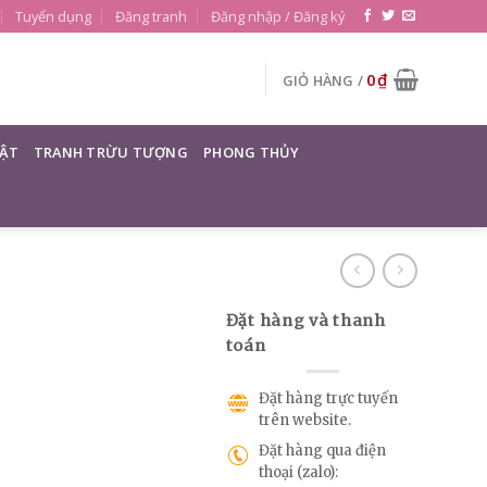
Tuyển dụng
Đăng tranh
Đăng nhập / Đăng ký
0
₫
GIỎ HÀNG /
ẬT
TRANH TRỪU TƯỢNG
PHONG THỦY
Đặt hàng và thanh
toán
Đặt hàng trực tuyến
trên website.
Đặt hàng qua điện
thoại (zalo):