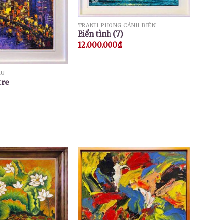
TRANH PHONG CẢNH BIỂN
Biển tình (7)
12.000.000
₫
ẦU
tre
₫