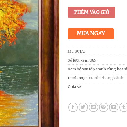
THÊM VÀO GIỎ
MUA NGAY
Mã:
39172
Số lượt xem: 385
Xem bộ sưu tập tranh cùng họa s
Danh mục:
Tranh Phong Cảnh
Chia sẻ: