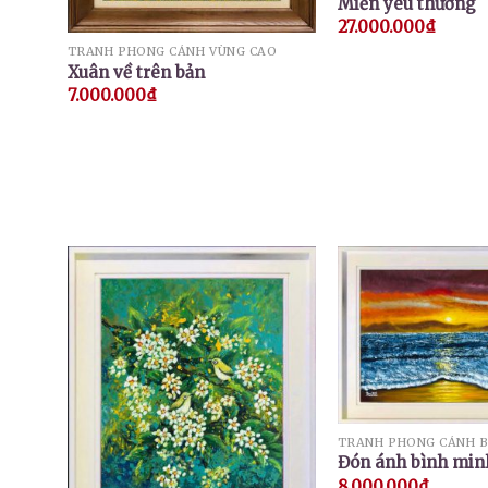
Miền yêu thương
27.000.000
₫
TRANH PHONG CẢNH VÙNG CAO
Xuân về trên bản
7.000.000
₫
TRANH PHONG CẢNH B
Đón ánh bình minh
8.000.000
₫