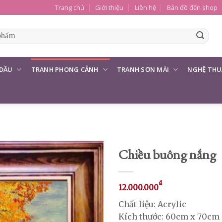
Trang chủ
Giới thiệu
Liên hệ
Bản đồ đến shop
 DẦU
TRANH PHONG CẢNH
TRANH SƠN MÀI
NGHỆ THU
Chiều buông nắng
₫
12.000.000
Chất liệu: Acrylic
Kích thước: 60cm x 70cm