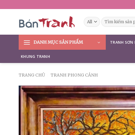
Skip
to
content
Tìm
kiếm:
DANH MỤC SẢN PHẨM
TRANH SƠN
KHUNG TRANH
TRANG CHỦ
/
TRANH PHONG CẢNH