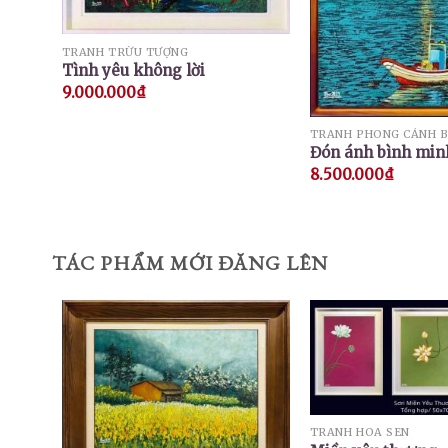
TRANH TRỪU TƯỢNG
Tình yêu không lời
9.000.000
₫
TRANH PHONG CẢNH B
Đón ánh bình minh
8.500.000
₫
TÁC PHẨM MỚI ĐĂNG LÊN
TRANH HOA SEN