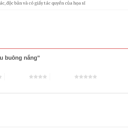
c, độc bản và có giấy tác quyền của họa sĩ
iều buông nắng”
4 trên 5 sao
5 trên 5 sao