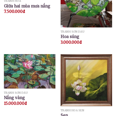
TRANH HOA
Giữa hai mùa mưa nắng
7.500.000
₫
TRANH SƠN DẦU
Hoa súng
3.000.000
₫
TRANH SƠN DẦU
Nắng vàng
15.000.000
₫
TRANH HOA SEN
Sen