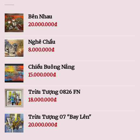
Bên Nhau
20.000.000
₫
Nghê Chầu
8.000.000
₫
Chiều Buông Nắng
15.000.000
₫
Trừu Tượng 0826 FN
18.000.000
₫
Trừu Tượng 07 "Bay Lên"
20.000.000
₫