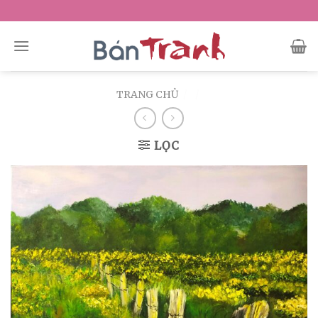
Skip
to
content
TRANG CHỦ
/
/
LỌC