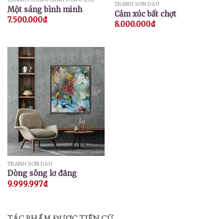
TRANH SƠN DẦU
Một sáng bình minh
Cảm xúc bất chợt
7.500.000
₫
8.000.000
₫
TRANH SƠN DẦU
Dòng sông lơ đãng
9.999.997
₫
TÁC PHẨM ĐƯỢC TIẾN CỬ