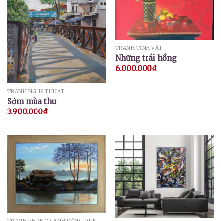
TRANH TĨNH VẬT
Những trái hồng
6.000.000
₫
TRANH NGHỆ THUẬT
Sớm mùa thu
3.900.000
₫
TRANH PHONG CẢNH ĐỒNG QUÊ