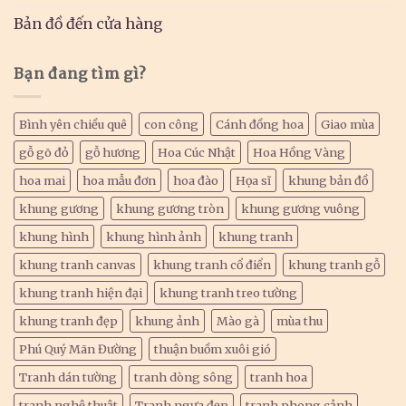
Bản đồ đến cửa hàng
Bạn đang tìm gì?
Bình yên chiều quê
con công
Cánh đồng hoa
Giao mùa
gỗ gõ đỏ
gỗ hương
Hoa Cúc Nhật
Hoa Hồng Vàng
hoa mai
hoa mẫu đơn
hoa đào
Họa sĩ
khung bản đồ
khung gương
khung gương tròn
khung gương vuông
khung hình
khung hình ảnh
khung tranh
khung tranh canvas
khung tranh cổ điển
khung tranh gỗ
khung tranh hiện đại
khung tranh treo tường
khung tranh đẹp
khung ảnh
Mào gà
mùa thu
Phú Quý Mãn Đường
thuận buồm xuôi gió
Tranh dán tường
tranh dòng sông
tranh hoa
tranh nghệ thuật
Tranh ngựa đẹp
tranh phong cảnh