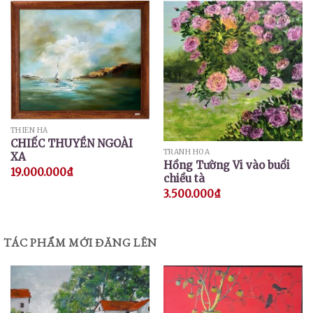
THIÊN HÀ
CHIẾC THUYỀN NGOÀI
TRANH HOA
XA
Hồng Tường Vi vào buổi
19.000.000
₫
chiều tà
3.500.000
₫
TÁC PHẨM MỚI ĐĂNG LÊN