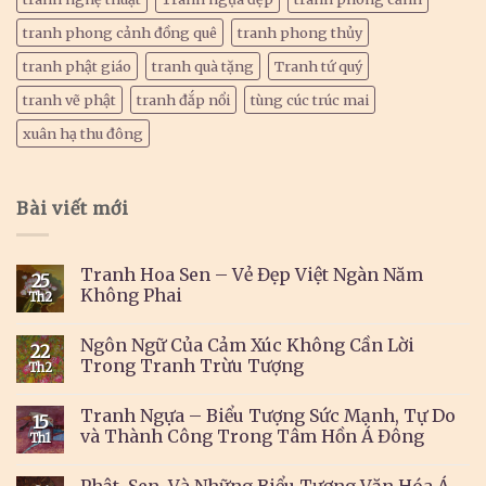
tranh phong cảnh đồng quê
tranh phong thủy
tranh phật giáo
tranh quà tặng
Tranh tứ quý
tranh vẽ phật
tranh đắp nổi
tùng cúc trúc mai
xuân hạ thu đông
Bài viết mới
Tranh Hoa Sen – Vẻ Đẹp Việt Ngàn Năm
25
Không Phai
Th2
Ngôn Ngữ Của Cảm Xúc Không Cần Lời
22
Trong Tranh Trừu Tượng
Th2
Tranh Ngựa – Biểu Tượng Sức Mạnh, Tự Do
15
và Thành Công Trong Tâm Hồn Á Đông
Th1