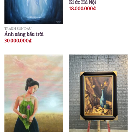
Kí ức Hà Nội
18.000.000
₫
TRANH SƠN DẦU
Ánh sáng bầu trời
30.000.000
₫