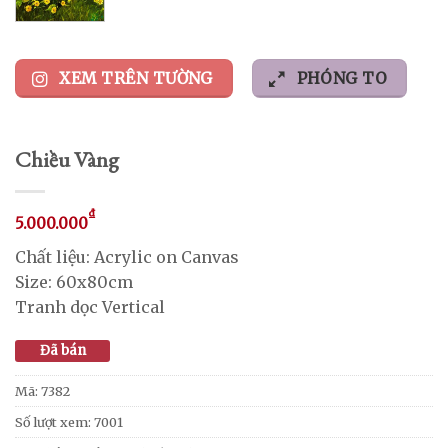
XEM TRÊN TƯỜNG
PHÓNG TO
Chiều Vàng
₫
5.000.000
Chất liệu: Acrylic on Canvas
Size: 60x80cm
Tranh dọc Vertical
Đã bán
Mã:
7382
Số lượt xem: 7001