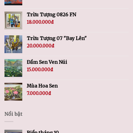
Trừu Tượng 0826 FN
18.000.000
₫
Trừu Tượng 07 "Bay Lên"
20.000.000
₫
Đầm Sen Ven Núi
15.000.000
₫
Mùa Hoa Sen
7.000.000
₫
Nổi bật
Biển tháng 10