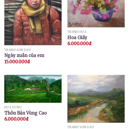
TRANH HOA
Hoa Giấy
6.000.000
₫
TRANH SƠN DẦU
Ngày xuân của em
15.000.000
₫
HỨA DŨNG
Thôn Bản Vùng Cao
6.000.000
₫
TRANH SƠN DẦU