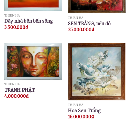
THIÊN HÀ
THIÊN HÀ
Dãy nhà bên bến sông
SEN TRẮNG, nền đỏ
3.500.000
₫
25.000.000
₫
THIÊN HÀ
TRANH PHẬT
4.000.000
₫
THIÊN HÀ
Hoa Sen Trắng
16.000.000
₫