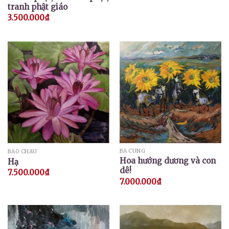
tranh phật giáo
3.500.000
₫
BÁ CUNG
BẢO CHÂU
Hoa hướng dương và con
Hạ
dê!
7.500.000
₫
7.000.000
₫