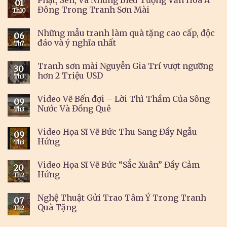
Phật, Sen, Và Những Biểu Tượng Văn Hóa Á
01
Đông Trong Tranh Sơn Mài
Th10
Những mẫu tranh làm quà tặng cao cấp, độc
06
đáo và ý nghĩa nhất
Th7
Tranh sơn mài Nguyễn Gia Trí vượt ngưỡng
30
hơn 2 Triệu USD
Th3
Video Vẽ Bến đợi – Lời Thì Thầm Của Sông
09
Nước Và Đồng Quê
Th3
Video Họa Sĩ Vẽ Bức Thu Sang Đầy Ngẫu
09
Hứng
Th3
Video Họa Sĩ Vẽ Bức “Sắc Xuân” Đầy Cảm
20
Hứng
Th2
Nghệ Thuật Gửi Trao Tâm Ý Trong Tranh
07
Quà Tặng
Th2