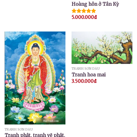
Hoàng hôn ở Tân Kỳ
5.000.000
₫
Được xếp
hạng
5.00
5 sao
TRANH SƠN DẦU
Tranh hoa mai
3.500.000
₫
TRANH SƠN DẦU
Tranh phật, tranh vẽ phật,