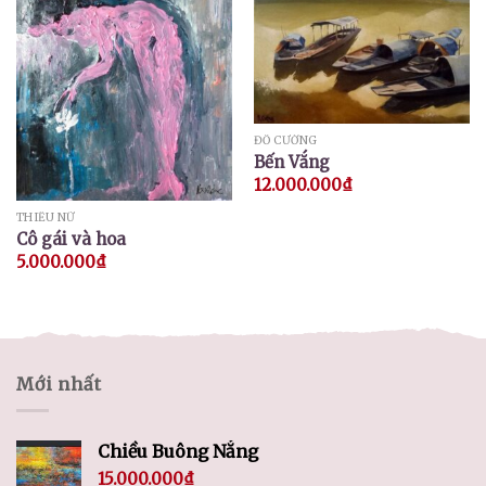
ĐỖ CƯỜNG
Bến Vắng
12.000.000
₫
THIẾU NỮ
Cô gái và hoa
5.000.000
₫
Mới nhất
Chiều Buông Nắng
15.000.000
₫