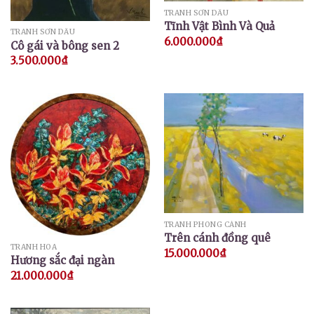
TRANH SƠN DẦU
Tĩnh Vật Bình Và Quả
TRANH SƠN DẦU
6.000.000
₫
Cô gái và bông sen 2
3.500.000
₫
TRANH PHONG CẢNH
Trên cánh đồng quê
TRANH HOA
15.000.000
₫
Hương sắc đại ngàn
21.000.000
₫