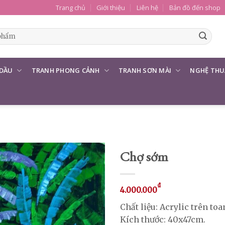
Trang chủ
Giới thiệu
Liên hệ
Bản đồ đến shop
 DẦU
TRANH PHONG CẢNH
TRANH SƠN MÀI
NGHỆ THU
Chợ sớm
₫
4.000.000
Chất liệu: Acrylic trên toa
Kích thước: 40x47cm.