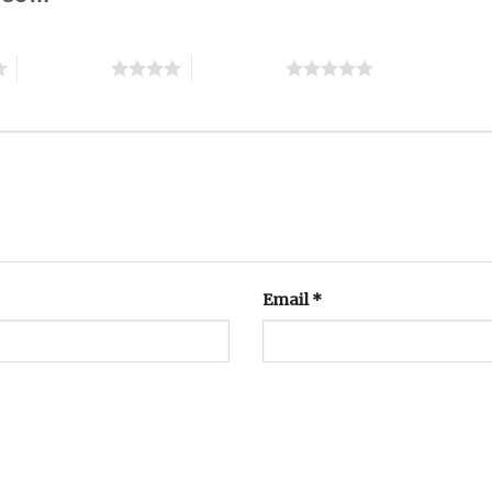
4 trên 5 sao
5 trên 5 sao
Email
*