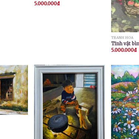
5.000.000
₫
TRANH HOA
Tĩnh vật bì
5.000.000
₫