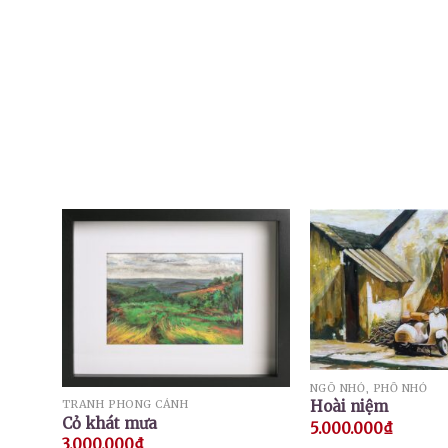
NGÕ NHỎ, PHỐ NHỎ
Hoài niệm
TRANH PHONG CẢNH
Cỏ khát mưa
5.000.000
₫
3.000.000
₫