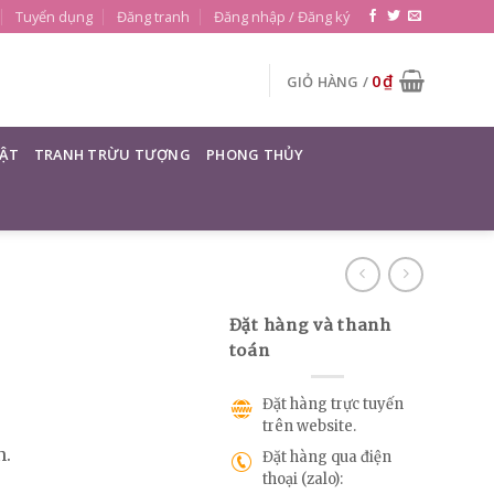
Tuyển dụng
Đăng tranh
Đăng nhập / Đăng ký
0
₫
GIỎ HÀNG /
ẬT
TRANH TRỪU TƯỢNG
PHONG THỦY
Đặt hàng và thanh
toán
Đặt hàng trực tuyến
trên website.
n.
Đặt hàng qua điện
thoại (zalo):