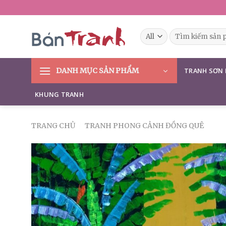
Skip
to
content
Tìm
kiếm:
DANH MỤC SẢN PHẨM
TRANH SƠN
KHUNG TRANH
TRANG CHỦ
/
TRANH PHONG CẢNH ĐỒNG QUÊ