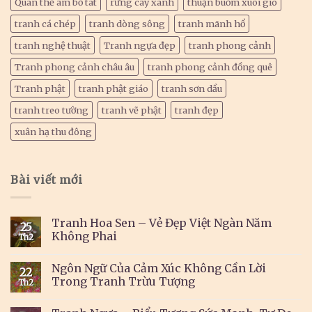
Quan thế âm bồ tát
rừng cây xanh
thuận buồm xuôi gió
tranh cá chép
tranh dòng sông
tranh mãnh hổ
tranh nghệ thuật
Tranh ngựa đẹp
tranh phong cảnh
Tranh phong cảnh châu âu
tranh phong cảnh đồng quê
Tranh phật
tranh phật giáo
tranh sơn dầu
tranh treo tường
tranh vẽ phật
tranh đẹp
xuân hạ thu đông
Bài viết mới
Tranh Hoa Sen – Vẻ Đẹp Việt Ngàn Năm
25
Không Phai
Th2
Ngôn Ngữ Của Cảm Xúc Không Cần Lời
22
Trong Tranh Trừu Tượng
Th2