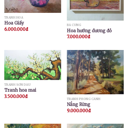
TRANH HOA
Hoa Giấy
BÁ CUNG
6.000.000
₫
Hoa hướng dương đỏ
7.000.000
₫
TRANH SƠN DẦU
Tranh hoa mai
3.500.000
₫
TRANH PHONG CẢNH
Nắng Rừng
9.000.000
₫