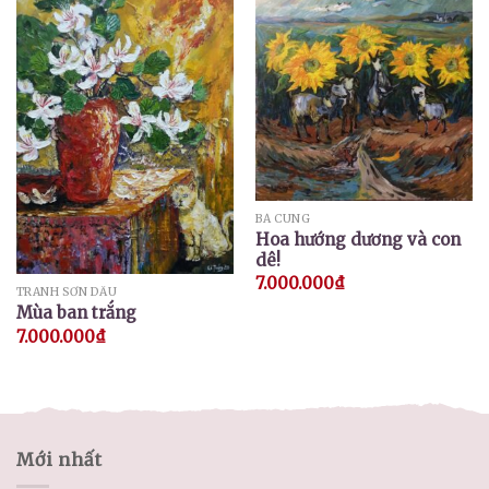
BÁ CUNG
Hoa hướng dương và con
dê!
7.000.000
₫
TRANH SƠN DẦU
Mùa ban trắng
7.000.000
₫
Mới nhất