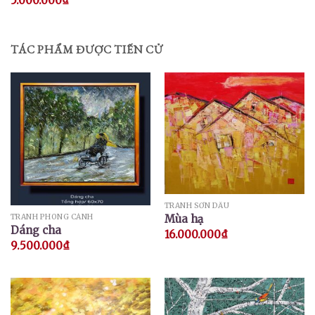
5.000.000
₫
TÁC PHẨM ĐƯỢC TIẾN CỬ
TRANH SƠN DẦU
TRANH PHONG CẢNH
Mùa hạ
Dáng cha
16.000.000
₫
9.500.000
₫