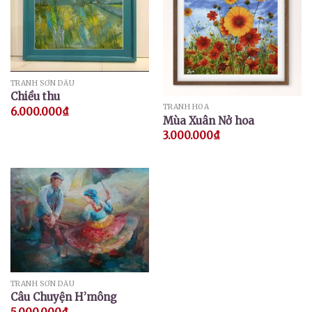
TRANH SƠN DẦU
Chiều thu
TRANH HOA
6.000.000
₫
Mùa Xuân Nở hoa
3.000.000
₫
TRANH SƠN DẦU
Câu Chuyện H’mông