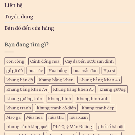
Liên hệ
Tuyển dụng
Bản đồ đến cửa hàng
Bạn đang tìm gì?
con công
Cánh đồng hoa
Cây đa bến nước sân đình
gỗ gõ đỏ
hoa cúc
Hoa hồng
hoa mẫu đơn
Họa sĩ
khung bản đồ
khung bằng khen
Khung bằng khen A3
Khung bằng khen A4
Khung bằng khen A5
khung gương
khung gương tròn
khung hình
khung hình ảnh
khung tranh
khung tranh cổ điển
khung tranh đẹp
Mào gà
Mùa hoa
mùa thu
mùa xuân
phong cảnh làng quê
Phú Quý Mãn Đường
phố cổ hà nội