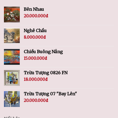
Bên Nhau
20.000.000
₫
Nghê Chầu
8.000.000
₫
Chiều Buông Nắng
15.000.000
₫
Trừu Tượng 0826 FN
18.000.000
₫
Trừu Tượng 07 "Bay Lên"
20.000.000
₫