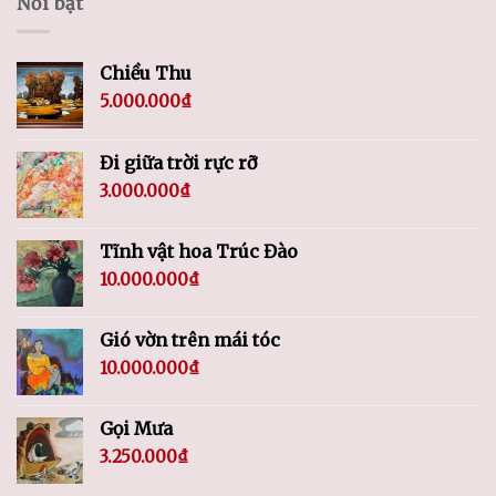
Nổi bật
Chiều Thu
5.000.000
₫
Đi giữa trời rực rỡ
3.000.000
₫
Tĩnh vật hoa Trúc Đào
10.000.000
₫
Gió vờn trên mái tóc
10.000.000
₫
Gọi Mưa
3.250.000
₫