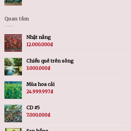
Quan tâm
Nhặt nắng
12.000.000
₫
Chiều quê trên sông
3.000.000
₫
Mùa hoa cải
24.999.997
₫
CD #5
7.000.000
₫
Sen hồng