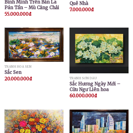
Bình Minh Trên Bản La
Quê Nhà
Pán Tẩn – Mù Căng Chải
7.000.000
₫
55.000.000
₫
TRANH HOA SEN
Sắc Sen
20.000.000
₫
TRANH SƠN DẦU
Sắc Hương Ngày Mới –
Cửu Ngư Liên hoa
60.000.000
₫