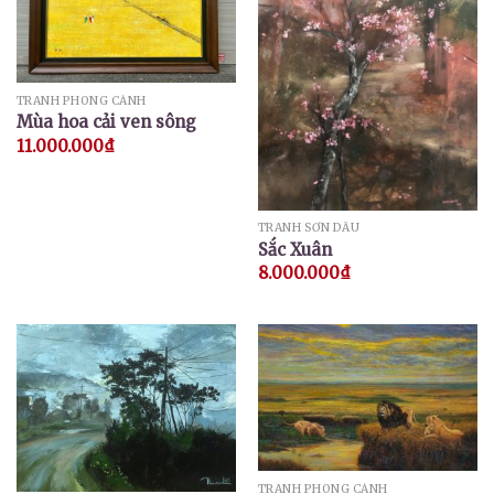
TRANH PHONG CẢNH
Mùa hoa cải ven sông
11.000.000
₫
TRANH SƠN DẦU
Sắc Xuân
8.000.000
₫
TRANH PHONG CẢNH