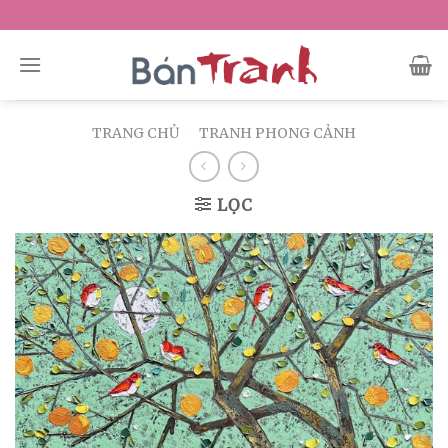
Skip
to
content
TRANG CHỦ
/
TRANH PHONG CẢNH
LỌC