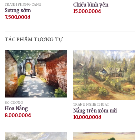
Chiều bình yên
TRANH PHONG CẢNH
Sương sớm
15.000.000
₫
7.500.000
₫
TÁC PHẨM TƯƠNG TỰ
ĐỖ CƯỜNG
TRANH NGHỆ THUẬT
Hoa Nắng
Nắng trên xóm núi
8.000.000
₫
10.000.000
₫