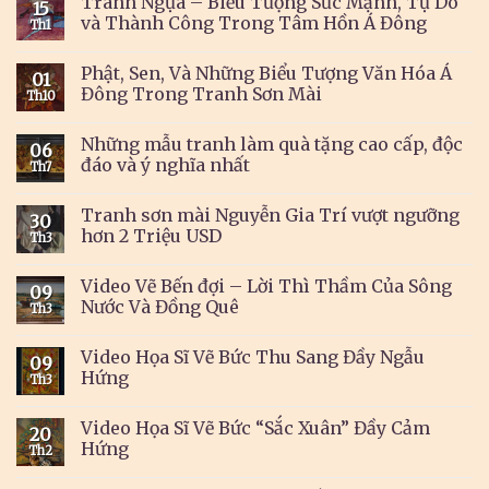
Tranh Ngựa – Biểu Tượng Sức Mạnh, Tự Do
15
và Thành Công Trong Tâm Hồn Á Đông
Th1
Phật, Sen, Và Những Biểu Tượng Văn Hóa Á
01
Đông Trong Tranh Sơn Mài
Th10
Những mẫu tranh làm quà tặng cao cấp, độc
06
đáo và ý nghĩa nhất
Th7
Tranh sơn mài Nguyễn Gia Trí vượt ngưỡng
30
hơn 2 Triệu USD
Th3
Video Vẽ Bến đợi – Lời Thì Thầm Của Sông
09
Nước Và Đồng Quê
Th3
Video Họa Sĩ Vẽ Bức Thu Sang Đầy Ngẫu
09
Hứng
Th3
Video Họa Sĩ Vẽ Bức “Sắc Xuân” Đầy Cảm
20
Hứng
Th2