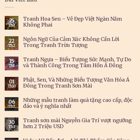
Tranh Hoa Sen – Vẻ Đẹp Việt Ngàn Năm
25
Không Phai
Th2
Ngôn Ngữ Của Cảm Xúc Không Cần Lời
22
Trong Tranh Trừu Tượng
Th2
Tranh Ngựa – Biểu Tượng Sức Mạnh, Tự Do
15
và Thành Công Trong Tâm Hồn Á Đông
Th1
Phật, Sen, Và Những Biểu Tượng Văn Hóa Á
01
Đông Trong Tranh Sơn Mài
Th10
Những mẫu tranh làm quà tặng cao cấp, độc
06
đáo và ý nghĩa nhất
Th7
Tranh sơn mài Nguyễn Gia Trí vượt ngưỡng
30
hơn 2 Triệu USD
Th3