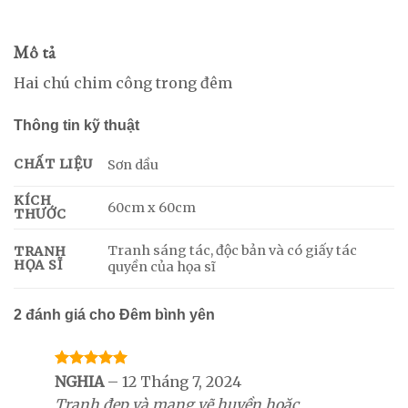
Mô tả
Hai chú chim công trong đêm
Thông tin kỹ thuật
CHẤT LIỆU
Sơn dầu
KÍCH
60cm x 60cm
THƯỚC
Tranh sáng tác, độc bản và có giấy tác
TRANH
HỌA SĨ
quyền của họa sĩ
2 đánh giá cho
Đêm bình yên
Được xếp
NGHIA
–
12 Tháng 7, 2024
hạng
5
5
Tranh đẹp và mang vẽ huyền hoặc