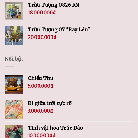
Trừu Tượng 0826 FN
18.000.000
₫
Trừu Tượng 07 "Bay Lên"
20.000.000
₫
Nổi bật
Chiều Thu
5.000.000
₫
Đi giữa trời rực rỡ
3.000.000
₫
Tĩnh vật hoa Trúc Đào
10.000.000
₫