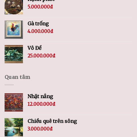
5.000.000
₫
Gà trống
4.000.000
₫
Vô Đề
25.000.000
₫
Quan tâm
Nhặt nắng
12.000.000
₫
Chiều quê trên sông
3.000.000
₫