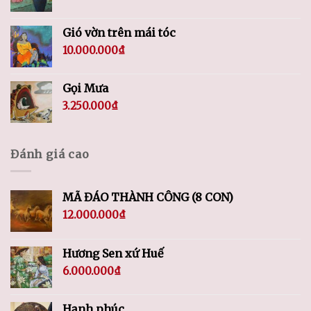
Gió vờn trên mái tóc
10.000.000
₫
Gọi Mưa
3.250.000
₫
Đánh giá cao
MÃ ĐÁO THÀNH CÔNG (8 CON)
12.000.000
₫
Hương Sen xứ Huế
6.000.000
₫
Hạnh phúc