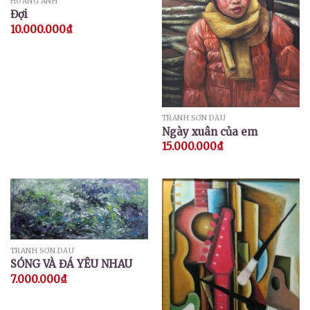
HOÀNG ANH
Đợi
10.000.000
₫
TRANH SƠN DẦU
Ngày xuân của em
15.000.000
₫
TRANH SƠN DẦU
SÓNG VÀ ĐÁ YÊU NHAU
7.000.000
₫