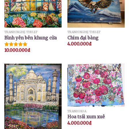
TRANH NGHỆ THUẬT
TRANH NGHỆ THUẬT
Bình yên bên khung cửa
Chim đại bàng
4.000.000
₫
10.000.000
₫
Được xếp
hạng
5.00
5 sao
TRANH HOA
Hoa trái xum xuê
4.000.000
₫