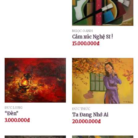
NGỌC OANH
Cảm xúc Nghệ Sĩ !
15.000.000
₫
ĐỨC LONG
ĐỨC THỨC
“Đèn”
Ta Đang Nhớ Ai
3.000.000
₫
20.000.000
₫