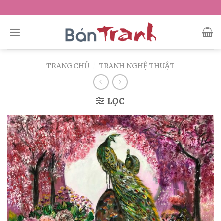
Skip
to
content
TRANG CHỦ
/
TRANH NGHỆ THUẬT
LỌC