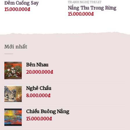
Đêm Cuồng Say
TRANH NGHỆ THUẬT
Nắng Thu Trong Rừng
15.000.000
₫
15.000.000
₫
Mới nhất
Bên Nhau
20.000.000
₫
Nghê Chầu
8.000.000
₫
Chiều Buông Nắng
15.000.000
₫