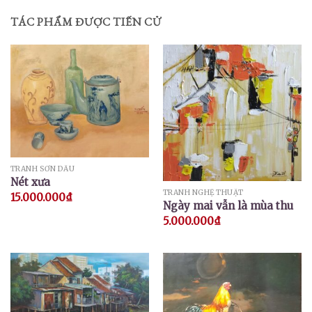
TÁC PHẨM ĐƯỢC TIẾN CỬ
TRANH SƠN DẦU
Nét xưa
TRANH NGHỆ THUẬT
15.000.000
₫
Ngày mai vẫn là mùa thu
5.000.000
₫