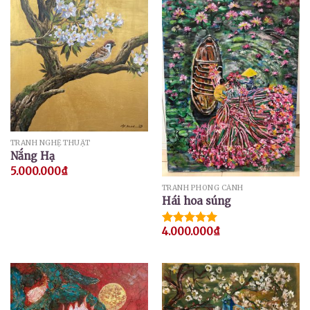
TRANH NGHỆ THUẬT
Nắng Hạ
5.000.000
₫
TRANH PHONG CẢNH
Hái hoa súng
4.000.000
₫
Được xếp
hạng
5.00
5 sao