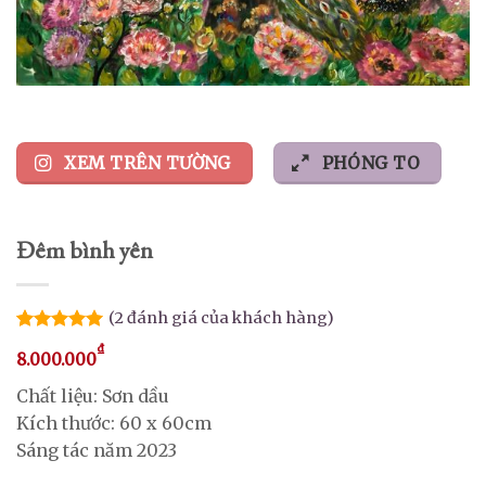
XEM TRÊN TƯỜNG
PHÓNG TO
Đêm bình yên
(
2
đánh giá của khách hàng)
5.00
2
trên 5
₫
8.000.000
dựa trên
đánh giá
Chất liệu: Sơn dầu
Kích thước: 60 x 60cm
Sáng tác năm 2023