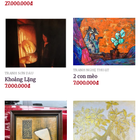
27.000.000
₫
TRANH NGHỆ THUẬT
TRANH SƠN DẦU
2 con mèo
Khoảng Lặng
7.000.000
₫
7.000.000
₫