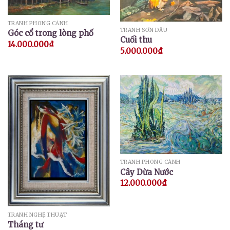
TRANH PHONG CẢNH
TRANH SƠN DẦU
Góc cổ trong lòng phố
Cuối thu
14.000.000
₫
5.000.000
₫
TRANH PHONG CẢNH
Cây Dừa Nước
12.000.000
₫
TRANH NGHỆ THUẬT
Tháng tư