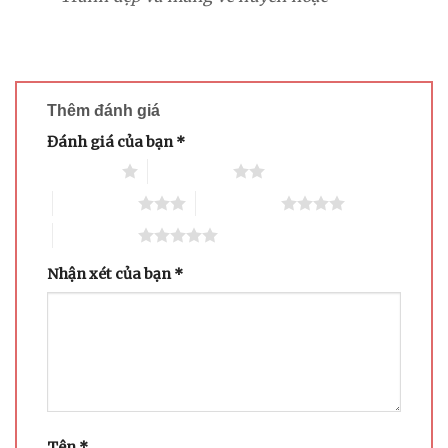
sao
Thêm đánh giá
Đánh giá của bạn
*
1 trên 5 sao
2 trên 5 sao
3 trên 5 sao
4 trên 5 sao
5 trên 5 sao
Nhận xét của bạn
*
Tên
*