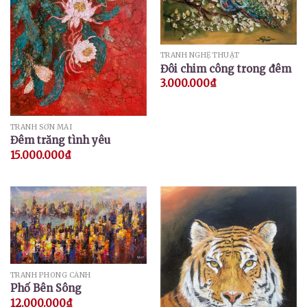
TRANH NGHỆ THUẬT
Đôi chim công trong đêm
3.000.000
₫
TRANH SƠN MÀI
Đêm trăng tình yêu
15.000.000
₫
TRANH PHONG CẢNH
Phố Bên Sông
12.000.000
₫