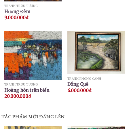
TRANH TRỪU TƯỢNG
Hương Đêm
9.000.000
₫
TRANH PHONG CẢNH
Đồng Quê
TRANH TRỪU TƯỢNG
Hoàng hôn trên biển
6.000.000
₫
20.000.000
₫
TÁC PHẨM MỚI ĐĂNG LÊN