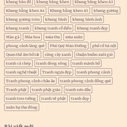
khung bản đồ
khung bằng khen
Khung bằng khen A3
Khung bằng khen A4
Khung bằng khen A5
khung gương
khung gương tròn
khung hình
khung hình ảnh
khung tranh
khung tranh cổ điển
khung tranh đẹp
Mào gà
Mùa hoa
mùa thu
mùa xuân
phong cảnh làng quê
Phú Quý Mãn Đường
phố cổ hà nội
Quan thế âm bồ tát
rừng cây xanh
thuận buồm xuôi gió
tranh cá chép
tranh dòng sông
tranh mãnh hổ
tranh nghệ thuật
Tranh ngựa đẹp
tranh phong cảnh
Tranh phong cảnh châu âu
tranh phong cảnh đồng quê
Tranh phật
tranh phật giáo
tranh sơn dầu
tranh treo tường
tranh vẽ phật
tranh đẹp
xuân hạ thu đông
Bài viết mới