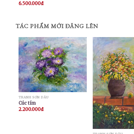
6.500.000
₫
TÁC PHẨM MỚI ĐĂNG LÊN
TRANH SƠN DẦU
Cúc tím
2.200.000
₫
TRANH SƠN DẦU