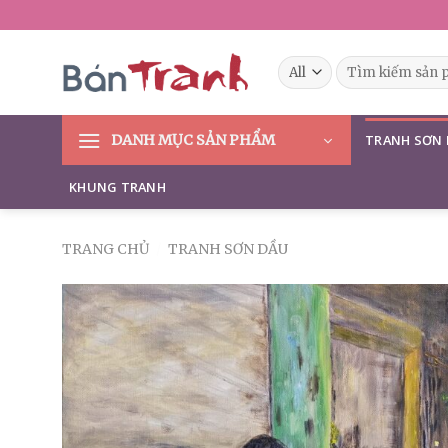
Skip
to
content
Tìm
kiếm:
DANH MỤC SẢN PHẨM
TRANH SƠN
KHUNG TRANH
TRANG CHỦ
/
TRANH SƠN DẦU