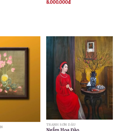
8.000.000
₫
TRANH SƠN DẦU
EN
Ngắm Hoa Đào