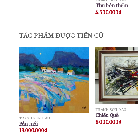
Thu bên thềm
4.500.000
₫
TÁC PHẨM ĐƯỢC TIẾN CỬ
TRANH SƠN DẦU
Chiều Quê
TRANH SƠN DẦU
8.000.000
₫
Bản mới
18.000.000
₫