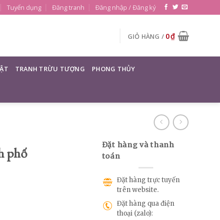
Tuyển dụng
Đăng tranh
Đăng nhập / Đăng ký
0
₫
GIỎ HÀNG /
ẬT
TRANH TRỪU TƯỢNG
PHONG THỦY
Đặt hàng và thanh
h phố
toán
Đặt hàng trực tuyến
trên website.
Đặt hàng qua điện
thoại (zalo):