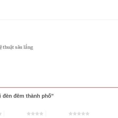
 thuật sâu lắng
ới đèn đêm thành phố”
4 trên 5 sao
5 trên 5 sao