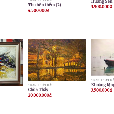
TRANH SƠN DẦU
Hương Sen
Thu bên thềm (2)
3.900.000
₫
4.500.000
₫
TRANH SƠN D
Khoảng lặng
TRANH SƠN DẦU
Chùa Thầy
3.500.000
₫
20.000.000
₫