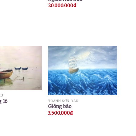
20.000.000
₫
ẦU
 16
TRANH SƠN DẦU
Giông bão
3.500.000
₫