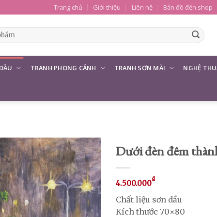
Trang chủ
Giới thiệu
Liên hệ
Bản đồ đến shop
 DẦU
TRANH PHONG CẢNH
TRANH SƠN MÀI
NGHỆ THU
Dưới đèn đêm thàn
₫
4.500.000
Chất liệu sơn dầu
Kích thước 70×80