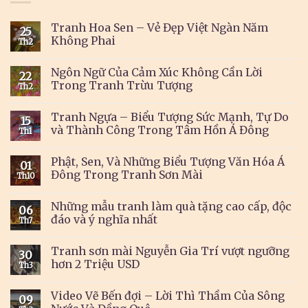
Tranh Hoa Sen – Vẻ Đẹp Việt Ngàn Năm
25
Không Phai
Th2
Ngôn Ngữ Của Cảm Xúc Không Cần Lời
22
Trong Tranh Trừu Tượng
Th2
Tranh Ngựa – Biểu Tượng Sức Mạnh, Tự Do
15
và Thành Công Trong Tâm Hồn Á Đông
Th1
Phật, Sen, Và Những Biểu Tượng Văn Hóa Á
01
Đông Trong Tranh Sơn Mài
Th10
Những mẫu tranh làm quà tặng cao cấp, độc
06
đáo và ý nghĩa nhất
Th7
Tranh sơn mài Nguyễn Gia Trí vượt ngưỡng
30
hơn 2 Triệu USD
Th3
Video Vẽ Bến đợi – Lời Thì Thầm Của Sông
09