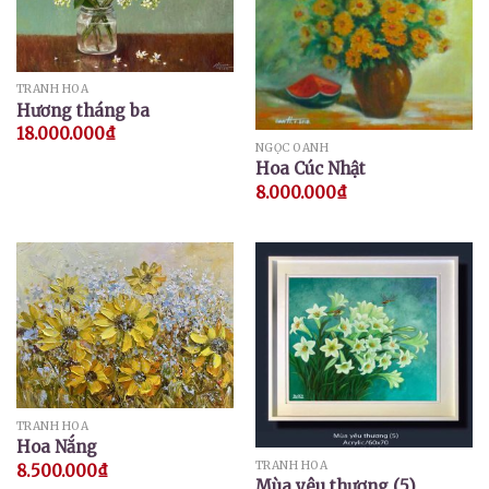
TRANH HOA
Hương tháng ba
18.000.000
₫
NGỌC OANH
Hoa Cúc Nhật
8.000.000
₫
TRANH HOA
Hoa Nắng
TRANH HOA
8.500.000
₫
Mùa yêu thương (5)