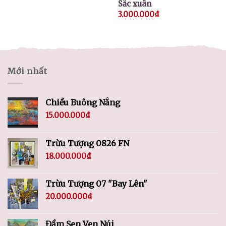
Sắc xuân
3.000.000
₫
Mới nhất
Chiều Buông Nắng
15.000.000
₫
Trừu Tượng 0826 FN
18.000.000
₫
Trừu Tượng 07 "Bay Lên"
20.000.000
₫
Đầm Sen Ven Núi