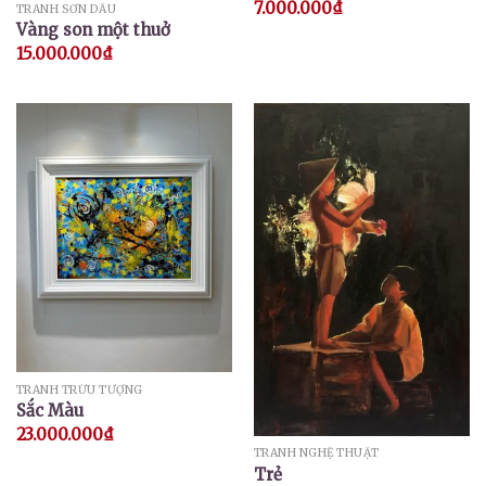
7.000.000
₫
TRANH SƠN DẦU
Vàng son một thuở
15.000.000
₫
TRANH TRỪU TƯỢNG
Sắc Màu
23.000.000
₫
TRANH NGHỆ THUẬT
Trẻ