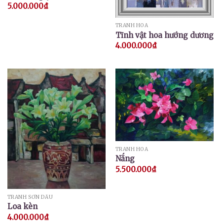
5.000.000
₫
TRANH HOA
Tĩnh vật hoa hướng dương
4.000.000
₫
TRANH HOA
Nắng
5.500.000
₫
TRANH SƠN DẦU
Loa kèn
4.000.000
₫