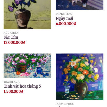
TRANH HOA
Ngày mới
4.000.000
₫
HỮU CHIẾN
Sắc Tím
12.000.000
₫
TRANH HOA
Tĩnh vật hoa tháng 5
1.500.000
₫
DƯƠNG PHÚC