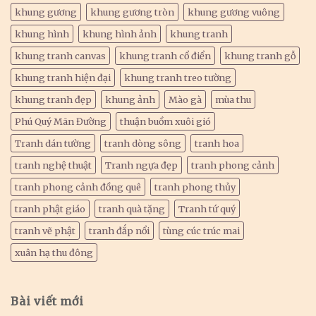
khung gương
khung gương tròn
khung gương vuông
khung hình
khung hình ảnh
khung tranh
khung tranh canvas
khung tranh cổ điển
khung tranh gỗ
khung tranh hiện đại
khung tranh treo tường
khung tranh đẹp
khung ảnh
Mào gà
mùa thu
Phú Quý Mãn Đường
thuận buồm xuôi gió
Tranh dán tường
tranh dòng sông
tranh hoa
tranh nghệ thuật
Tranh ngựa đẹp
tranh phong cảnh
tranh phong cảnh đồng quê
tranh phong thủy
tranh phật giáo
tranh quà tặng
Tranh tứ quý
tranh vẽ phật
tranh đắp nổi
tùng cúc trúc mai
xuân hạ thu đông
Bài viết mới