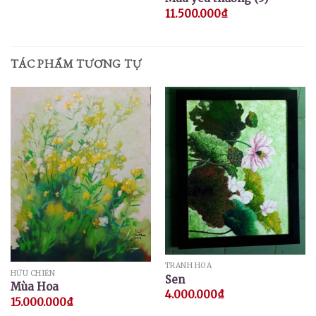
11.500.000
₫
TÁC PHẨM TƯƠNG TỰ
TRANH HOA
HỮU CHIẾN
Sen
Mùa Hoa
4.000.000
₫
15.000.000
₫