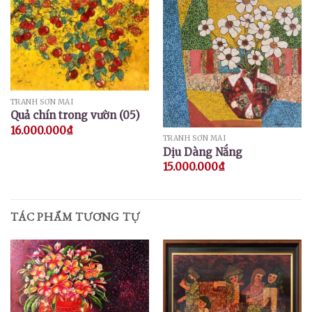
TRANH SƠN MÀI
Quả chín trong vườn (05)
16.000.000
₫
TRANH SƠN MÀI
Dịu Dàng Nắng
15.000.000
₫
TÁC PHẨM TƯƠNG TỰ