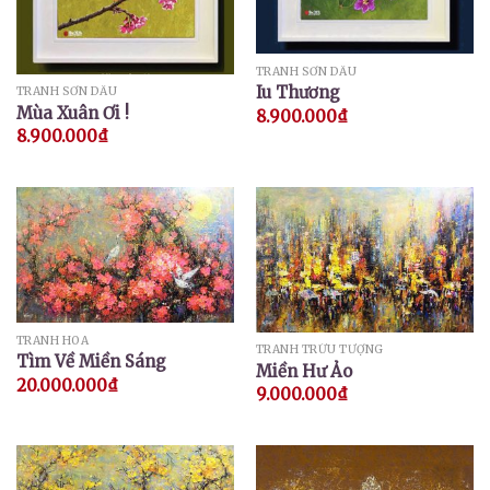
TRANH SƠN DẦU
Iu Thương
TRANH SƠN DẦU
Mùa Xuân Ơi !
8.900.000
₫
8.900.000
₫
TRANH HOA
TRANH TRỪU TƯỢNG
Tìm Về Miền Sáng
Miền Hư Ảo
20.000.000
₫
9.000.000
₫