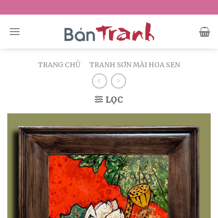
Skip
to
content
TRANG CHỦ
/
TRANH SƠN MÀI HOA SEN
LỌC