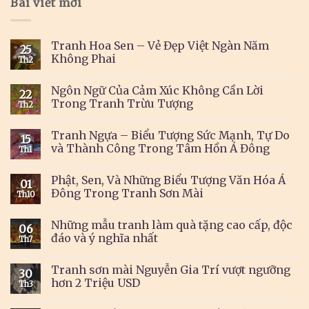
Bài viết mới
Tranh Hoa Sen – Vẻ Đẹp Việt Ngàn Năm
25
Không Phai
Th2
Ngôn Ngữ Của Cảm Xúc Không Cần Lời
22
Trong Tranh Trừu Tượng
Th2
Tranh Ngựa – Biểu Tượng Sức Mạnh, Tự Do
15
và Thành Công Trong Tâm Hồn Á Đông
Th1
Phật, Sen, Và Những Biểu Tượng Văn Hóa Á
01
Đông Trong Tranh Sơn Mài
Th10
Những mẫu tranh làm quà tặng cao cấp, độc
06
đáo và ý nghĩa nhất
Th7
Tranh sơn mài Nguyễn Gia Trí vượt ngưỡng
30
hơn 2 Triệu USD
Th3