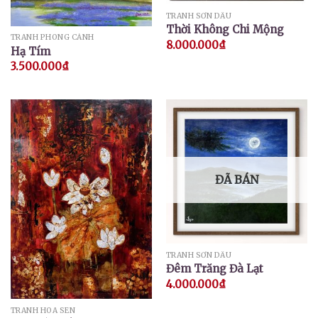
TRANH SƠN DẦU
Thời Không Chi Mộng
TRANH PHONG CẢNH
8.000.000
₫
Hạ Tím
3.500.000
₫
ĐÃ BÁN
TRANH SƠN DẦU
Đêm Trăng Đà Lạt
4.000.000
₫
TRANH HOA SEN