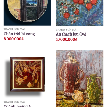
TRANH SƠN MÀI
TRANH SƠN MÀI
Chân trời hi vọng
An thạch lựu (04)
8.000.000
₫
10.000.000
₫
TRANH SƠN MÀI
Quỳnh hương 4