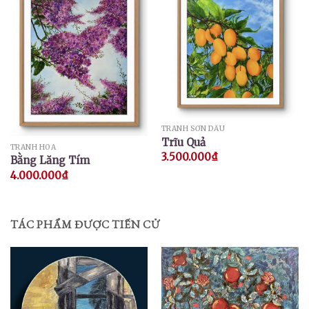
TRANH SƠN DẦU
Trĩu Quả
TRANH HOA
3.500.000
₫
Bằng Lăng Tím
4.000.000
₫
TÁC PHẨM ĐƯỢC TIẾN CỬ