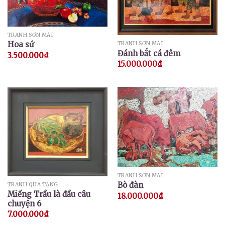
TRANH SƠN MÀI
Hoa sứ
TRANH SƠN MÀI
Đánh bắt cá đêm
3.500.000
₫
15.000.000
₫
TRANH SƠN MÀI
Bò đàn
TRANH QUÀ TẶNG
Miếng Trầu là đầu câu
18.000.000
₫
chuyện 6
7.000.000
₫