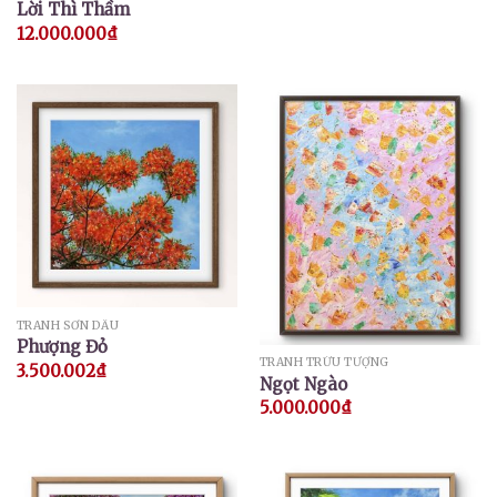
Lời Thì Thầm
12.000.000
₫
TRANH SƠN DẦU
Phượng Đỏ
TRANH TRỪU TƯỢNG
3.500.002
₫
Ngọt Ngào
5.000.000
₫