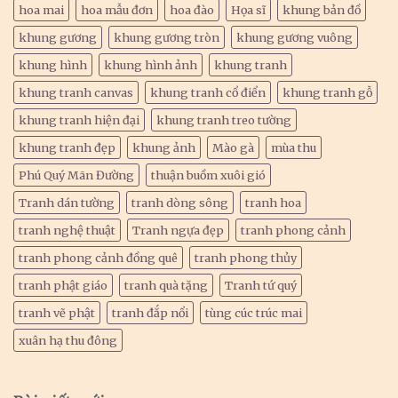
hoa mai
hoa mẫu đơn
hoa đào
Họa sĩ
khung bản đồ
khung gương
khung gương tròn
khung gương vuông
khung hình
khung hình ảnh
khung tranh
khung tranh canvas
khung tranh cổ điển
khung tranh gỗ
khung tranh hiện đại
khung tranh treo tường
khung tranh đẹp
khung ảnh
Mào gà
mùa thu
Phú Quý Mãn Đường
thuận buồm xuôi gió
Tranh dán tường
tranh dòng sông
tranh hoa
tranh nghệ thuật
Tranh ngựa đẹp
tranh phong cảnh
tranh phong cảnh đồng quê
tranh phong thủy
tranh phật giáo
tranh quà tặng
Tranh tứ quý
tranh vẽ phật
tranh đắp nổi
tùng cúc trúc mai
xuân hạ thu đông