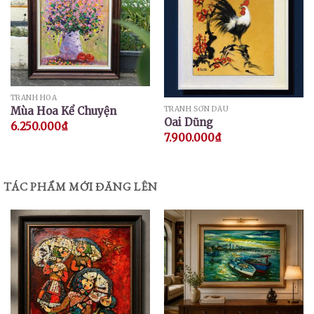
TRANH HOA
TRANH SƠN DẦU
Mùa Hoa Kể Chuyện
Oai Dũng
6.250.000
₫
7.900.000
₫
TÁC PHẨM MỚI ĐĂNG LÊN