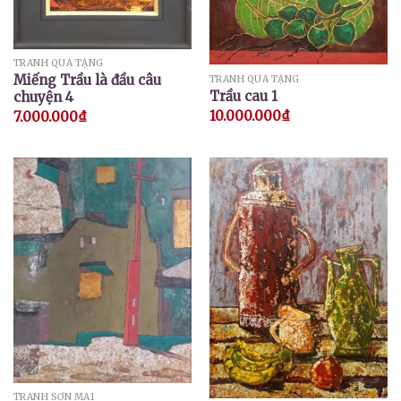
TRANH QUÀ TẶNG
Miếng Trầu là đầu câu
TRANH QUÀ TẶNG
Trầu cau 1
chuyện 4
10.000.000
₫
7.000.000
₫
TRANH SƠN MÀI