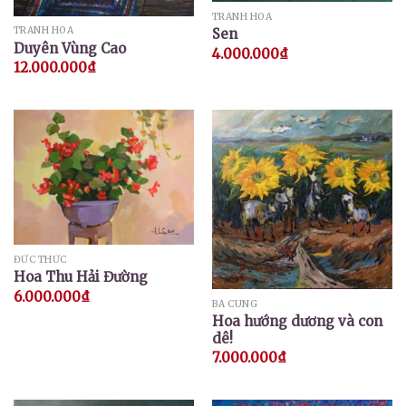
TRANH HOA
TRANH HOA
Sen
Duyên Vùng Cao
4.000.000
₫
12.000.000
₫
ĐỨC THỨC
Hoa Thu Hải Đường
6.000.000
₫
BÁ CUNG
Hoa hướng dương và con
dê!
7.000.000
₫