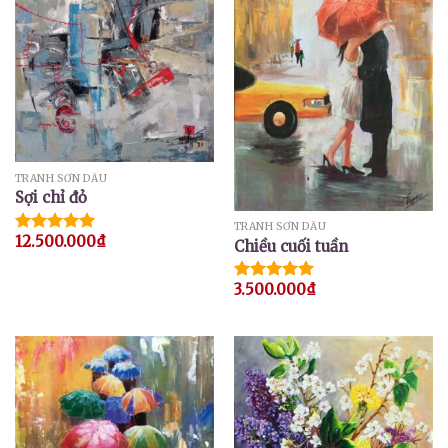
TRANH SƠN DẦU
Sợi chỉ đỏ
TRANH SƠN DẦU
12.500.000
₫
Được xếp
Chiều cuối tuần
hạng
5.00
5 sao
3.500.000
₫
Được xếp
hạng
5.00
5 sao