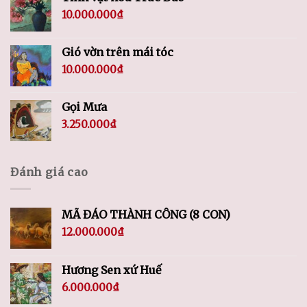
10.000.000
₫
Gió vờn trên mái tóc
10.000.000
₫
Gọi Mưa
3.250.000
₫
Đánh giá cao
MÃ ĐÁO THÀNH CÔNG (8 CON)
12.000.000
₫
Hương Sen xứ Huế
6.000.000
₫