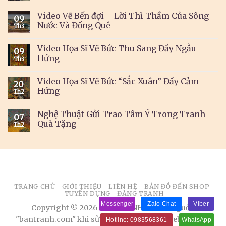
Video Vẽ Bến đợi – Lời Thì Thầm Của Sông
09
Nước Và Đồng Quê
Th3
Video Họa Sĩ Vẽ Bức Thu Sang Đầy Ngẫu
09
Hứng
Th3
Video Họa Sĩ Vẽ Bức “Sắc Xuân” Đầy Cảm
20
Hứng
Th2
Nghệ Thuật Gửi Trao Tâm Ý Trong Tranh
07
Quà Tặng
Th2
TRANG CHỦ
GIỚI THIỆU
LIÊN HỆ
BẢN ĐỒ ĐẾN SHOP
TUYỂN DỤNG
ĐĂNG TRANH
Messenger
Zalo Chat
Viber
Copyright © 2026 BÁN TRANH. Ghi rõ nguồn
"bantranh.com" khi sử dụng thông tin từ website này
Hotline: 0983568361
WhatsApp