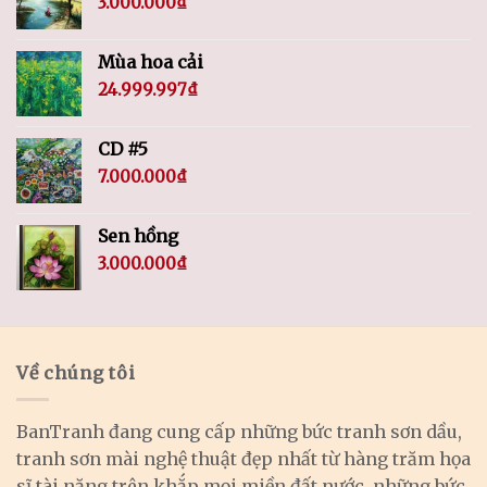
3.000.000
₫
Mùa hoa cải
24.999.997
₫
CD #5
7.000.000
₫
Sen hồng
3.000.000
₫
Về chúng tôi
BanTranh đang cung cấp những bức tranh sơn dầu,
tranh sơn mài nghệ thuật đẹp nhất từ hàng trăm họa
sĩ tài năng trên khắp mọi miền đất nước, những bức