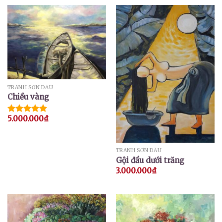
TRANH SƠN DẦU
Chiều vàng
5.000.000
₫
Được xếp
hạng
5.00
5 sao
TRANH SƠN DẦU
Gội đầu dưới trăng
3.000.000
₫