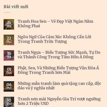
Bài viết mới
Tranh Hoa Sen – Vẻ Đẹp Việt Ngàn Năm
25
Không Phai
Th2
Ngôn Ngữ Của Cảm Xúc Không Cần Lời
22
Trong Tranh Trừu Tượng
Th2
Tranh Ngựa – Biểu Tượng Sức Mạnh, Tự Do
15
và Thành Công Trong Tâm Hồn Á Đông
Th1
Phật, Sen, Và Những Biểu Tượng Văn Hóa Á
01
Đông Trong Tranh Sơn Mài
Th10
Những mẫu tranh làm quà tặng cao cấp, độc
06
đáo và ý nghĩa nhất
Th7
Tranh sơn mài Nguyễn Gia Trí vượt ngưỡng
30
hơn 2 Triệu USD
Th3