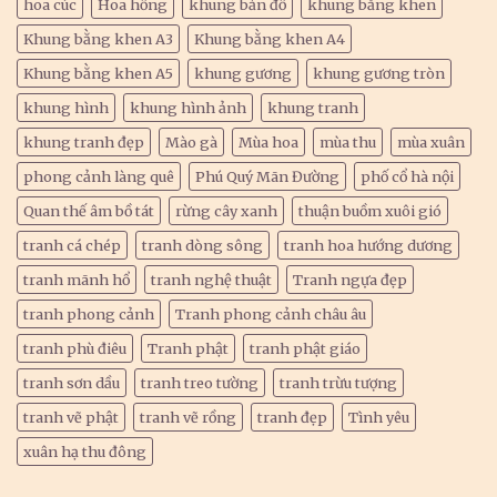
hoa cúc
Hoa hồng
khung bản đồ
khung bằng khen
Khung bằng khen A3
Khung bằng khen A4
Khung bằng khen A5
khung gương
khung gương tròn
khung hình
khung hình ảnh
khung tranh
khung tranh đẹp
Mào gà
Mùa hoa
mùa thu
mùa xuân
phong cảnh làng quê
Phú Quý Mãn Đường
phố cổ hà nội
Quan thế âm bồ tát
rừng cây xanh
thuận buồm xuôi gió
tranh cá chép
tranh dòng sông
tranh hoa hướng dương
tranh mãnh hổ
tranh nghệ thuật
Tranh ngựa đẹp
tranh phong cảnh
Tranh phong cảnh châu âu
tranh phù điêu
Tranh phật
tranh phật giáo
tranh sơn dầu
tranh treo tường
tranh trừu tượng
tranh vẽ phật
tranh vẽ rồng
tranh đẹp
Tình yêu
xuân hạ thu đông