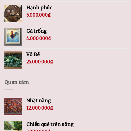
Hạnh phúc
5.000.000
₫
Gà trống
4.000.000
₫
Vô Đề
25.000.000
₫
Quan tâm
Nhặt nắng
12.000.000
₫
Chiều quê trên sông