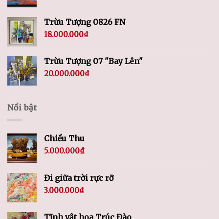
Trừu Tượng 0826 FN
18.000.000
₫
Trừu Tượng 07 "Bay Lên"
20.000.000
₫
Nổi bật
Chiều Thu
5.000.000
₫
Đi giữa trời rực rỡ
3.000.000
₫
Tĩnh vật hoa Trúc Đào