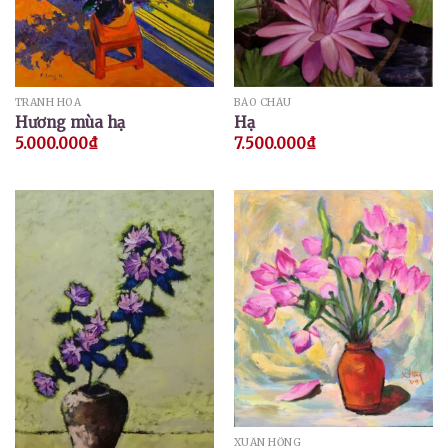
TRANH HOA
BẢO CHÂU
Hương mùa hạ
Hạ
5.000.000
₫
7.500.000
₫
XUÂN HỒNG