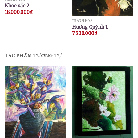
Khoe sắc 2
18.000.000
₫
TRANH HOA
Hương Quỳnh 1
7.500.000
₫
TÁC PHẨM TƯƠNG TỰ