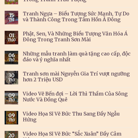
Tranh Ngựa – Biểu Tượng Sức Mạnh, Tự Do
15
và Thành Công Trong Tâm Hồn Á Đông
Th1
Phật, Sen, Và Những Biểu Tượng Văn Hóa Á
01
Đông Trong Tranh Sơn Mài
Th10
Những mẫu tranh làm quà tặng cao cấp, độc
06
đáo và ý nghĩa nhất
Th7
Tranh sơn mài Nguyễn Gia Trí vượt ngưỡng
30
hơn 2 Triệu USD
Th3
Video Vẽ Bến đợi – Lời Thì Thầm Của Sông
09
Nước Và Đồng Quê
Th3
Video Họa Sĩ Vẽ Bức Thu Sang Đầy Ngẫu
09
Hứng
Th3
Video Họa Sĩ Vẽ Bức “Sắc Xuân” Đầy Cảm
20