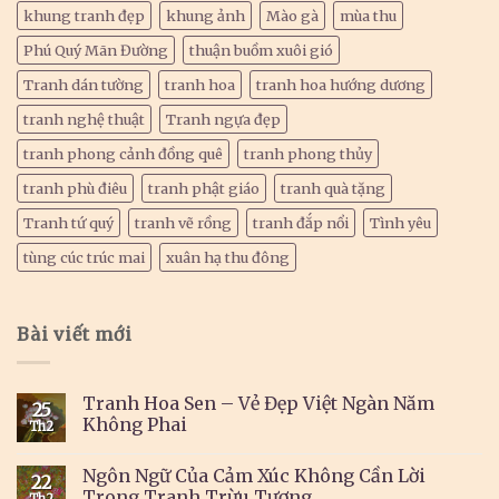
khung tranh đẹp
khung ảnh
Mào gà
mùa thu
Phú Quý Mãn Đường
thuận buồm xuôi gió
Tranh dán tường
tranh hoa
tranh hoa hướng dương
tranh nghệ thuật
Tranh ngựa đẹp
tranh phong cảnh đồng quê
tranh phong thủy
tranh phù điêu
tranh phật giáo
tranh quà tặng
Tranh tứ quý
tranh vẽ rồng
tranh đắp nổi
Tình yêu
tùng cúc trúc mai
xuân hạ thu đông
Bài viết mới
Tranh Hoa Sen – Vẻ Đẹp Việt Ngàn Năm
25
Không Phai
Th2
Ngôn Ngữ Của Cảm Xúc Không Cần Lời
22
Trong Tranh Trừu Tượng
Th2