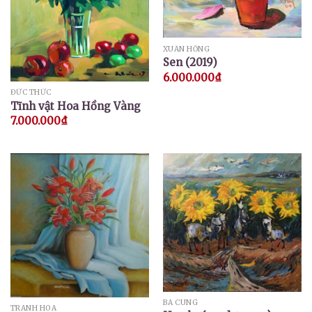
XUÂN HỒNG
Sen (2019)
6.000.000
₫
ĐỨC THỨC
Tĩnh vật Hoa Hồng Vàng
7.000.000
₫
BÁ CUNG
TRANH HOA