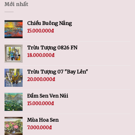
Mới nhất
Chiều Buông Nắng
15.000.000
₫
Trừu Tượng 0826 FN
18.000.000
₫
Trừu Tượng 07 "Bay Lên"
20.000.000
₫
Đầm Sen Ven Núi
15.000.000
₫
Mùa Hoa Sen
7.000.000
₫