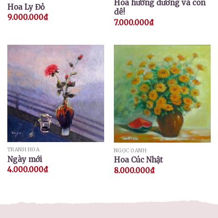
Hoa hướng dương và con
Hoa Ly Đỏ
dê!
9.000.000
₫
7.000.000
₫
TRANH HOA
NGỌC OANH
Ngày mới
Hoa Cúc Nhật
4.000.000
₫
8.000.000
₫