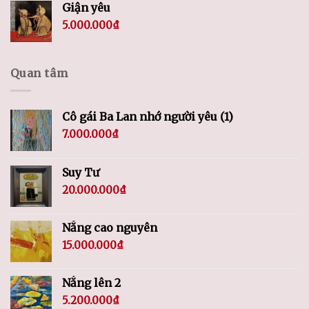
Giận yêu
5.000.000
₫
Quan tâm
Cô gái Ba Lan nhớ người yêu (1)
7.000.000
₫
Suy Tư
20.000.000
₫
Nắng cao nguyên
15.000.000
₫
Nắng lên 2
5.200.000
₫