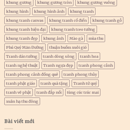
khung gương
khung gương tròn
khung gương vuông
khung hình
khung hình ảnh
khung tranh
khung tranh canvas
khung tranh cổ điển
khung tranh gỗ
khung tranh hiện đại
khung tranh treo tường
khung tranh đẹp
khung ảnh
Mào gà
mùa thu
Phú Quý Mãn Đường
thuận buồm xuôi gió
Tranh dán tường
tranh dòng sông
tranh hoa
tranh nghệ thuật
Tranh ngựa đẹp
tranh phong cảnh
tranh phong cảnh đồng quê
tranh phong thủy
tranh phật giáo
tranh quà tặng
Tranh tứ quý
tranh vẽ phật
tranh đắp nổi
tùng cúc trúc mai
xuân hạ thu đông
Bài viết mới