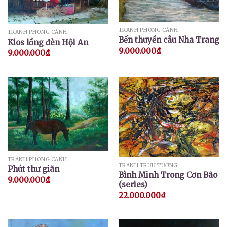
TRANH PHONG CẢNH
TRANH PHONG CẢNH
Bến thuyền câu Nha Trang
Kios lồng đèn Hội An
9.000.000
₫
9.000.000
₫
TRANH PHONG CẢNH
TRANH TRỪU TƯỢNG
Phút thư giãn
Bình Minh Trong Cơn Bão
9.000.000
₫
(series)
22.000.000
₫