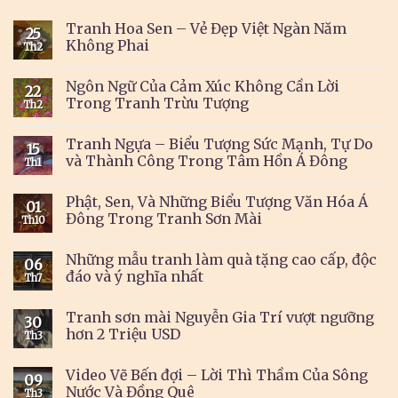
Tranh Hoa Sen – Vẻ Đẹp Việt Ngàn Năm
25
Không Phai
Th2
Ngôn Ngữ Của Cảm Xúc Không Cần Lời
22
Trong Tranh Trừu Tượng
Th2
Tranh Ngựa – Biểu Tượng Sức Mạnh, Tự Do
15
và Thành Công Trong Tâm Hồn Á Đông
Th1
Phật, Sen, Và Những Biểu Tượng Văn Hóa Á
01
Đông Trong Tranh Sơn Mài
Th10
Những mẫu tranh làm quà tặng cao cấp, độc
06
đáo và ý nghĩa nhất
Th7
Tranh sơn mài Nguyễn Gia Trí vượt ngưỡng
30
hơn 2 Triệu USD
Th3
Video Vẽ Bến đợi – Lời Thì Thầm Của Sông
09
Nước Và Đồng Quê
Th3