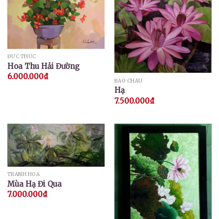
ĐỨC THỨC
Hoa Thu Hải Đường
6.000.000
₫
BẢO CHÂU
Hạ
7.500.000
₫
TRANH HOA
Mùa Hạ Đi Qua
7.000.000
₫