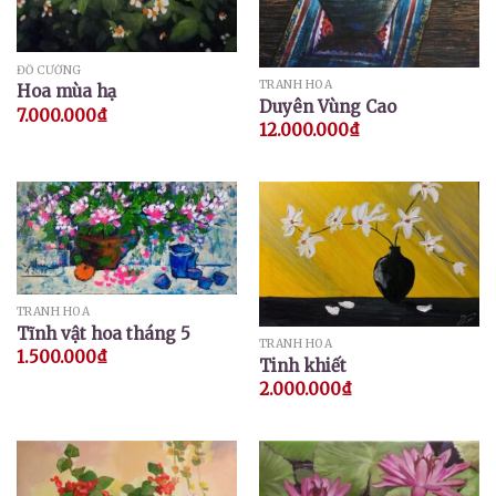
ĐỖ CƯỜNG
TRANH HOA
Hoa mùa hạ
Duyên Vùng Cao
7.000.000
₫
12.000.000
₫
TRANH HOA
Tĩnh vật hoa tháng 5
TRANH HOA
1.500.000
₫
Tinh khiết
2.000.000
₫