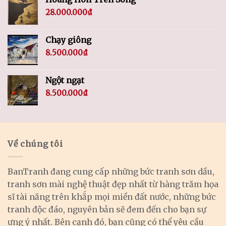
28.000.000
₫
Chạy giông
8.500.000
₫
Ngột ngạt
8.500.000
₫
Về chúng tôi
BanTranh đang cung cấp những bức tranh sơn dầu,
tranh sơn mài nghệ thuật đẹp nhất từ hàng trăm họa
sĩ tài năng trên khắp mọi miền đất nước, những bức
tranh độc đáo, nguyên bản sẽ đem đến cho bạn sự
ưng ý nhất. Bên cạnh đó, bạn cũng có thể yêu cầu