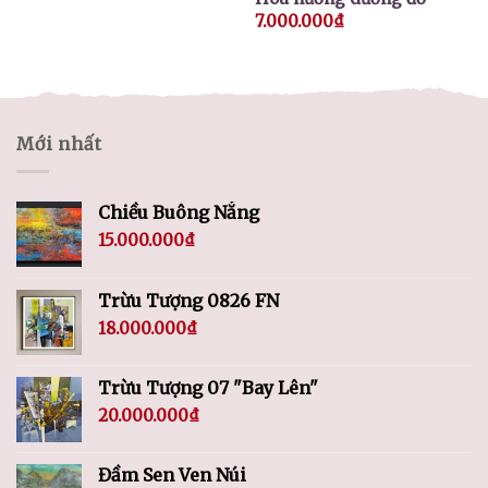
7.000.000
₫
Mới nhất
Chiều Buông Nắng
15.000.000
₫
Trừu Tượng 0826 FN
18.000.000
₫
Trừu Tượng 07 "Bay Lên"
20.000.000
₫
Đầm Sen Ven Núi