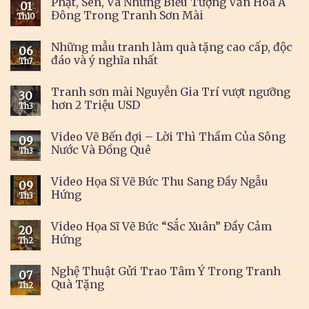
Phật, Sen, Và Những Biểu Tượng Văn Hóa Á
01
Đông Trong Tranh Sơn Mài
Th10
Những mẫu tranh làm quà tặng cao cấp, độc
06
đáo và ý nghĩa nhất
Th7
Tranh sơn mài Nguyễn Gia Trí vượt ngưỡng
30
hơn 2 Triệu USD
Th3
Video Vẽ Bến đợi – Lời Thì Thầm Của Sông
09
Nước Và Đồng Quê
Th3
Video Họa Sĩ Vẽ Bức Thu Sang Đầy Ngẫu
09
Hứng
Th3
Video Họa Sĩ Vẽ Bức “Sắc Xuân” Đầy Cảm
20
Hứng
Th2
Nghệ Thuật Gửi Trao Tâm Ý Trong Tranh
07
Quà Tặng
Th2