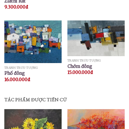
Zlatni Rat
9.300.000
₫
TRANH TRỪU TƯỢNG
Chớm đông
TRANH TRỪU TƯỢNG
15.000.000
₫
Phố đông
16.000.000
₫
TÁC PHẨM ĐƯỢC TIẾN CỬ