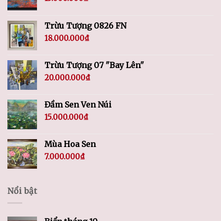
Trừu Tượng 0826 FN
18.000.000
₫
Trừu Tượng 07 "Bay Lên"
20.000.000
₫
Đầm Sen Ven Núi
15.000.000
₫
Mùa Hoa Sen
7.000.000
₫
Nổi bật