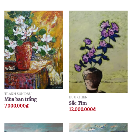
TRANH SƠN DẦU
HỮU CHIẾN
Mùa ban trắng
Sắc Tím
7.000.000
₫
12.000.000
₫