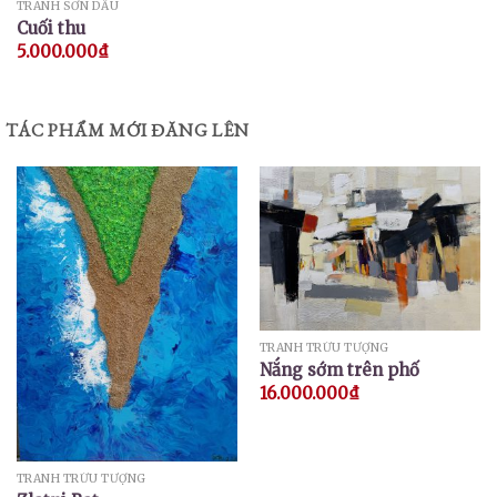
TRANH SƠN DẦU
Cuối thu
5.000.000
₫
TÁC PHẨM MỚI ĐĂNG LÊN
TRANH TRỪU TƯỢNG
Nắng sớm trên phố
16.000.000
₫
TRANH TRỪU TƯỢNG