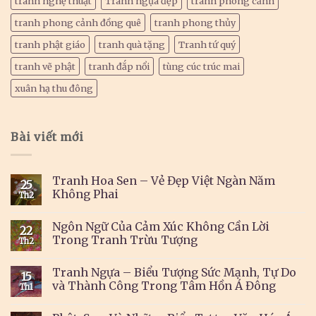
tranh nghệ thuật
Tranh ngựa đẹp
tranh phong cảnh
tranh phong cảnh đồng quê
tranh phong thủy
tranh phật giáo
tranh quà tặng
Tranh tứ quý
tranh vẽ phật
tranh đắp nổi
tùng cúc trúc mai
xuân hạ thu đông
Bài viết mới
Tranh Hoa Sen – Vẻ Đẹp Việt Ngàn Năm
25
Không Phai
Th2
Ngôn Ngữ Của Cảm Xúc Không Cần Lời
22
Trong Tranh Trừu Tượng
Th2
Tranh Ngựa – Biểu Tượng Sức Mạnh, Tự Do
15
và Thành Công Trong Tâm Hồn Á Đông
Th1