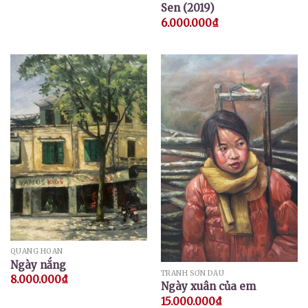
hạng
5.00
Sen (2019)
5 sao
6.000.000
₫
QUANG HOAN
Ngày nắng
TRANH SƠN DẦU
8.000.000
₫
Ngày xuân của em
15.000.000
₫