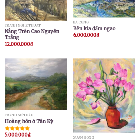
BÁ CUNG
TRANH NGHỆ THUẬT
Bên kia đầm ngao
Nắng Trên Cao Nguyên
6.000.000
₫
Trắng
12.000.000
₫
TRANH SƠN DẦU
Hoàng hôn ở Tân Kỳ
5.000.000
₫
Được xếp
XUÂN HỒNG