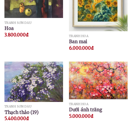
TRANH SƠN DẦU
Hoa
3.800.000
₫
TRANH HOA
Ban mai
6.000.000
₫
TRANH HOA
TRANH SƠN DẦU
Dưới ánh trăng
Thạch thảo (19)
5.000.000
₫
5.400.000
₫