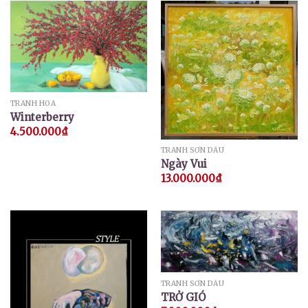
TRANH HOA
Winterberry
4.500.000
₫
TRANH SƠN DẦU
Ngày Vui
13.000.000
₫
TRANH SƠN DẦU
TRỞ GIÓ