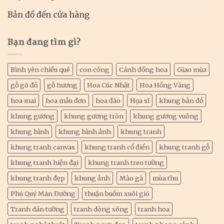
Bản đồ đến cửa hàng
Bạn đang tìm gì?
Bình yên chiều quê
con công
Cánh đồng hoa
Giao mùa
gỗ gõ đỏ
gỗ hương
Hoa Cúc Nhật
Hoa Hồng Vàng
hoa mai
hoa mẫu đơn
hoa đào
Họa sĩ
khung bản đồ
khung gương
khung gương tròn
khung gương vuông
khung hình
khung hình ảnh
khung tranh
khung tranh canvas
khung tranh cổ điển
khung tranh gỗ
khung tranh hiện đại
khung tranh treo tường
khung tranh đẹp
khung ảnh
Mào gà
mùa thu
Phú Quý Mãn Đường
thuận buồm xuôi gió
Tranh dán tường
tranh dòng sông
tranh hoa