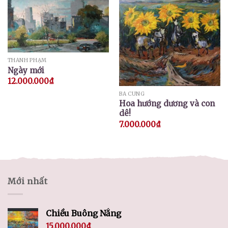
THÀNH PHẠM
Ngày mới
12.000.000
₫
BÁ CUNG
Hoa hướng dương và con
dê!
7.000.000
₫
Mới nhất
Chiều Buông Nắng
15.000.000
₫