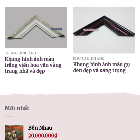
KHUNG HÌNH ẢNH
Khung hình ảnh màu
KHUNG HÌNH ẢNH
Khung hình ảnh màu gụ
trắng viền hoa văn vàng
đen đẹp và sang trọng
trang nhã và đẹp
Mới nhất
Bên Nhau
20.000.000
₫