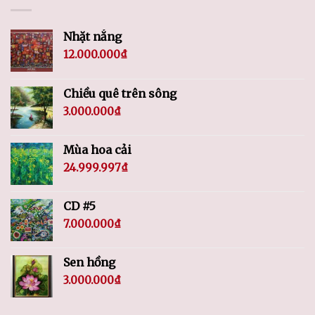
Nhặt nắng
12.000.000
₫
Chiều quê trên sông
3.000.000
₫
Mùa hoa cải
24.999.997
₫
CD #5
7.000.000
₫
Sen hồng
3.000.000
₫