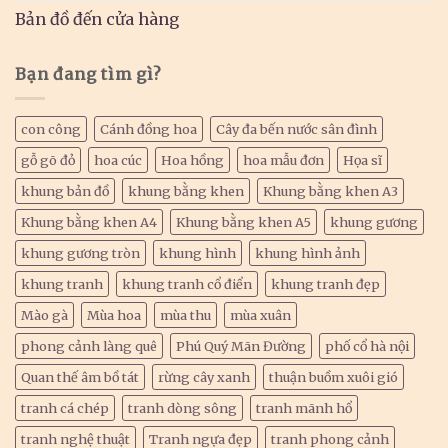
Bản đồ đến cửa hàng
Bạn đang tìm gì?
con công
Cánh đồng hoa
Cây đa bến nước sân đình
gỗ gõ đỏ
hoa cúc
Hoa hồng
hoa mẫu đơn
Họa sĩ
khung bản đồ
khung bằng khen
Khung bằng khen A3
Khung bằng khen A4
Khung bằng khen A5
khung gương
khung gương tròn
khung hình
khung hình ảnh
khung tranh
khung tranh cổ điển
khung tranh đẹp
Mào gà
Mùa hoa
mùa thu
mùa xuân
phong cảnh làng quê
Phú Quý Mãn Đường
phố cổ hà nội
Quan thế âm bồ tát
rừng cây xanh
thuận buồm xuôi gió
tranh cá chép
tranh dòng sông
tranh mãnh hổ
tranh nghệ thuật
Tranh ngựa đẹp
tranh phong cảnh