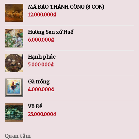
MÃ ĐÁO THÀNH CÔNG (8 CON)
12.000.000
₫
Hương Sen xứ Huế
6.000.000
₫
Hạnh phúc
5.000.000
₫
Gà trống
4.000.000
₫
Vô Đề
25.000.000
₫
Quan tâm