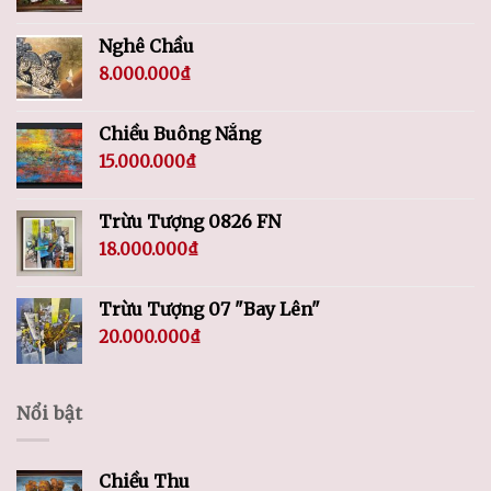
Nghê Chầu
8.000.000
₫
Chiều Buông Nắng
15.000.000
₫
Trừu Tượng 0826 FN
18.000.000
₫
Trừu Tượng 07 "Bay Lên"
20.000.000
₫
Nổi bật
Chiều Thu