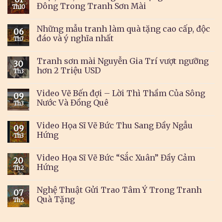
Đông Trong Tranh Sơn Mài
Th10
Những mẫu tranh làm quà tặng cao cấp, độc
06
đáo và ý nghĩa nhất
Th7
Tranh sơn mài Nguyễn Gia Trí vượt ngưỡng
30
hơn 2 Triệu USD
Th3
Video Vẽ Bến đợi – Lời Thì Thầm Của Sông
09
Nước Và Đồng Quê
Th3
Video Họa Sĩ Vẽ Bức Thu Sang Đầy Ngẫu
09
Hứng
Th3
Video Họa Sĩ Vẽ Bức “Sắc Xuân” Đầy Cảm
20
Hứng
Th2
Nghệ Thuật Gửi Trao Tâm Ý Trong Tranh
07
Quà Tặng
Th2