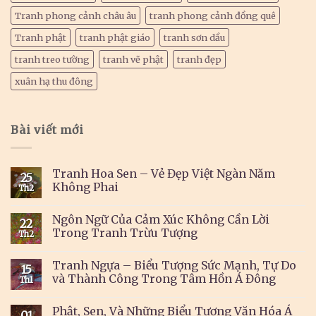
Tranh phong cảnh châu âu
tranh phong cảnh đồng quê
Tranh phật
tranh phật giáo
tranh sơn dầu
tranh treo tường
tranh vẽ phật
tranh đẹp
xuân hạ thu đông
Bài viết mới
Tranh Hoa Sen – Vẻ Đẹp Việt Ngàn Năm
25
Không Phai
Th2
Ngôn Ngữ Của Cảm Xúc Không Cần Lời
22
Trong Tranh Trừu Tượng
Th2
Tranh Ngựa – Biểu Tượng Sức Mạnh, Tự Do
15
và Thành Công Trong Tâm Hồn Á Đông
Th1
Phật, Sen, Và Những Biểu Tượng Văn Hóa Á
01