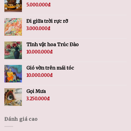
5.000.000
₫
Đi giữa trời rực rỡ
3.000.000
₫
Tĩnh vật hoa Trúc Đào
10.000.000
₫
Gió vờn trên mái tóc
10.000.000
₫
Gọi Mưa
3.250.000
₫
Đánh giá cao