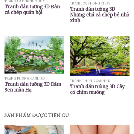
TRANH CÁ PHONG THỦY
TRANH CÁ PHONG THỦY
Tranh dán tường 3D Đàn
Tranh dán tường 3D
cá chép quần hội
Những chú cá chép bé nhỏ
xinh
TRANH PHONG CẢNH 3D
TRANH PHONG CẢNH 3D
Tranh dán tường 3D Đầm
Tranh dán tường 3D Cây
Sen mùa Hạ
cỏ chim muông
SẢN PHẨM ĐƯỢC TIẾN CỬ