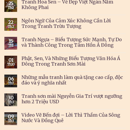
Tranh Hoa Sen – Vẻ Đẹp Việt Ngàn Năm
25
Không Phai
Th2
Ngôn Ngữ Của Cảm Xúc Không Cần Lời
22
Trong Tranh Trừu Tượng
Th2
Tranh Ngựa – Biểu Tượng Sức Mạnh, Tự Do
15
và Thành Công Trong Tâm Hồn Á Đông
Th1
Phật, Sen, Và Những Biểu Tượng Văn Hóa Á
01
Đông Trong Tranh Sơn Mài
Th10
Những mẫu tranh làm quà tặng cao cấp, độc
06
đáo và ý nghĩa nhất
Th7
Tranh sơn mài Nguyễn Gia Trí vượt ngưỡng
30
hơn 2 Triệu USD
Th3
Video Vẽ Bến đợi – Lời Thì Thầm Của Sông
09
Nước Và Đồng Quê
Th3