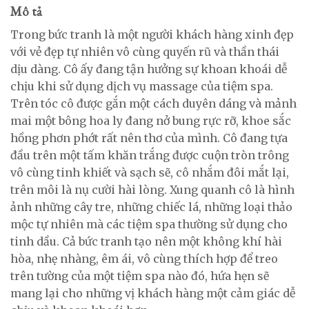
Mô tả
Trong bức tranh là một người khách hàng xinh đẹp
với vẻ đẹp tự nhiên vô cùng quyến rũ và thần thái
dịu dàng. Cô ấy đang tận hưởng sự khoan khoái dễ
chịu khi sử dụng dịch vụ massage của tiệm spa.
Trên tóc cô được gắn một cách duyên dáng và mảnh
mai một bông hoa ly đang nở bung rực rỡ, khoe sắc
hồng phơn phớt rất nên thơ của mình. Cô đang tựa
đầu trên một tấm khăn trắng được cuộn tròn trông
vô cùng tinh khiết và sạch sẽ, cô nhắm đôi mắt lại,
trên môi là nụ cười hài lòng. Xung quanh cô là hình
ảnh những cây tre, những chiếc lá, những loại thảo
mộc tự nhiên mà các tiệm spa thường sử dụng cho
tinh dầu. Cả bức tranh tạo nên một không khí hài
hòa, nhẹ nhàng, êm ái, vô cùng thích hợp để treo
trên tường của một tiệm spa nào đó, hứa hẹn sẽ
mang lại cho những vị khách hàng một cảm giác dễ