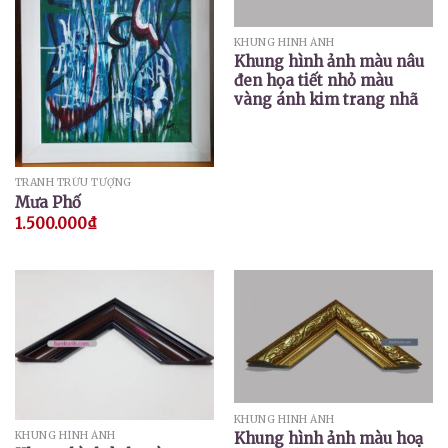
KHUNG HÌNH ẢNH
Khung hình ảnh màu nâu
đen họa tiết nhỏ màu
vàng ánh kim trang nhã
TRANH TRỪU TƯỢNG
Mưa Phố
1.500.000
₫
KHUNG HÌNH ẢNH
Khung hình ảnh màu hoạ
KHUNG HÌNH ẢNH