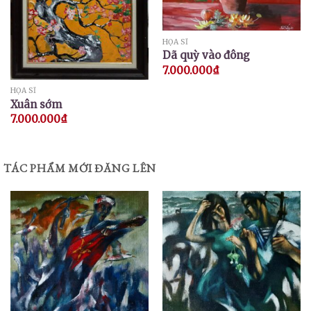
HỌA SĨ
Dã quỳ vào đông
7.000.000
₫
HỌA SĨ
Xuân sớm
7.000.000
₫
TÁC PHẨM MỚI ĐĂNG LÊN