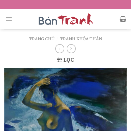
Skip
to
content
TRANG CHỦ
/
TRANH KHỎA THÂN
LỌC