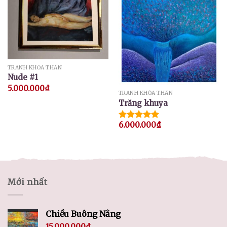
TRANH KHỎA THÂN
Nude #1
5.000.000
₫
TRANH KHỎA THÂN
Trăng khuya
6.000.000
₫
Được xếp
hạng
5.00
5 sao
Mới nhất
Chiều Buông Nắng
15.000.000
₫