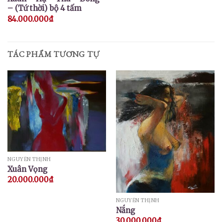
– (Tứ thời) bộ 4 tấm
84.000.000
₫
TÁC PHẨM TƯƠNG TỰ
NGUYỄN THỊNH
Xuân Vọng
20.000.000
₫
NGUYỄN THỊNH
Nắng
30.000.000
₫