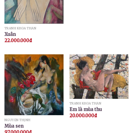
TRANH KHỎA THÂN
Xuân
22.000.000
₫
TRANH KHỎA THÂN
Em là mùa thu
20.000.000
₫
NGUYỄN THỊNH
Mùa sen
97.000.000
₫