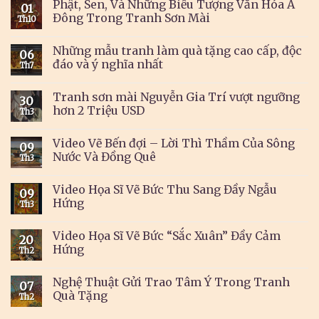
Phật, Sen, Và Những Biểu Tượng Văn Hóa Á
01
Đông Trong Tranh Sơn Mài
Th10
Những mẫu tranh làm quà tặng cao cấp, độc
06
đáo và ý nghĩa nhất
Th7
Tranh sơn mài Nguyễn Gia Trí vượt ngưỡng
30
hơn 2 Triệu USD
Th3
Video Vẽ Bến đợi – Lời Thì Thầm Của Sông
09
Nước Và Đồng Quê
Th3
Video Họa Sĩ Vẽ Bức Thu Sang Đầy Ngẫu
09
Hứng
Th3
Video Họa Sĩ Vẽ Bức “Sắc Xuân” Đầy Cảm
20
Hứng
Th2
Nghệ Thuật Gửi Trao Tâm Ý Trong Tranh
07
Quà Tặng
Th2