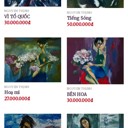
NGUYỄN THỊNH
NGUYỄN THỊNH
VÌ TỔ QUỐC
Tiếng Sóng
30.000.000
₫
50.000.000
₫
NGUYỄN THỊNH
NGUYỄN THỊNH
Hoạ mi
BÊN HOA
27.000.000
₫
30.000.000
₫