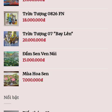
Trừu Tượng 0826 FN
18.000.000
₫
Trừu Tượng 07 "Bay Lên"
20.000.000
₫
Đầm Sen Ven Núi
15.000.000
₫
Mùa Hoa Sen
7.000.000
₫
Nổi bật