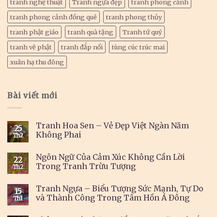
tranh nghệ thuật
Tranh ngựa đẹp
tranh phong cảnh
tranh phong cảnh đồng quê
tranh phong thủy
tranh phật giáo
tranh quà tặng
Tranh tứ quý
tranh vẽ phật
tranh đắp nổi
tùng cúc trúc mai
xuân hạ thu đông
Bài viết mới
Tranh Hoa Sen – Vẻ Đẹp Việt Ngàn Năm
25
Không Phai
Th2
Ngôn Ngữ Của Cảm Xúc Không Cần Lời
22
Trong Tranh Trừu Tượng
Th2
Tranh Ngựa – Biểu Tượng Sức Mạnh, Tự Do
15
và Thành Công Trong Tâm Hồn Á Đông
Th1