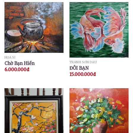
HỌA SĨ
TRANH SƠN DẦU
Chờ Bạn Hiền
ĐÔI BẠN
6.000.000
₫
15.000.000
₫