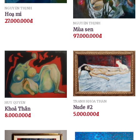
NGUYỄN THỊNH
Hoạ mi
27.000.000
₫
NGUYỄN THỊNH
Mùa sen
97.000.000
₫
TRANH KHỎA THÂN
HUY QUYỂN
Nude #2
Khoả Thân
5.000.000
₫
8.000.000
₫