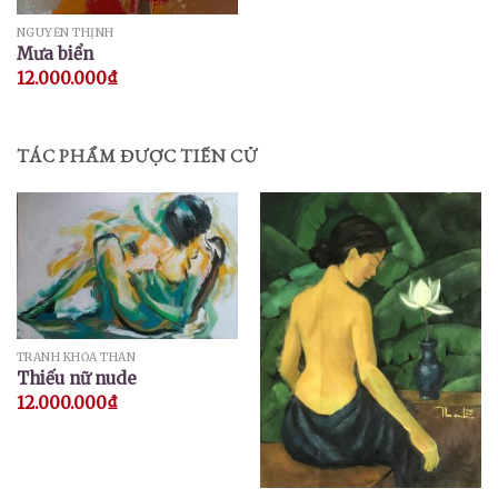
NGUYỄN THỊNH
Mưa biển
12.000.000
₫
TÁC PHẨM ĐƯỢC TIẾN CỬ
TRANH KHỎA THÂN
Thiếu nữ nude
12.000.000
₫