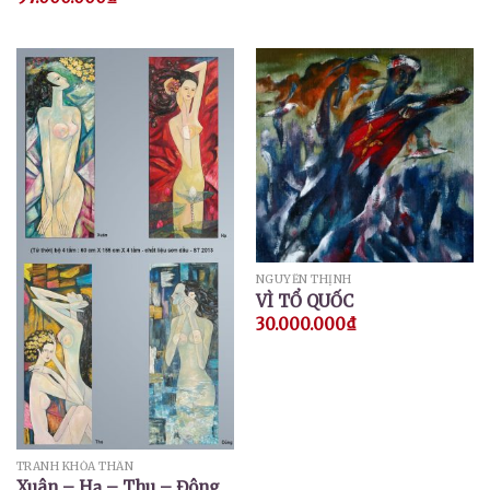
NGUYỄN THỊNH
VÌ TỔ QUỐC
30.000.000
₫
TRANH KHỎA THÂN
Xuân – Hạ – Thu – Đông