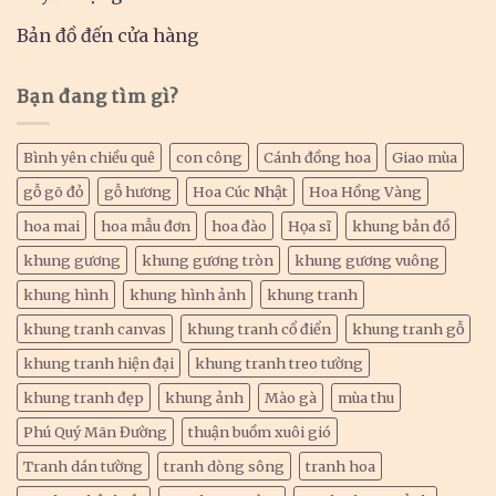
Bản đồ đến cửa hàng
Bạn đang tìm gì?
Bình yên chiều quê
con công
Cánh đồng hoa
Giao mùa
gỗ gõ đỏ
gỗ hương
Hoa Cúc Nhật
Hoa Hồng Vàng
hoa mai
hoa mẫu đơn
hoa đào
Họa sĩ
khung bản đồ
khung gương
khung gương tròn
khung gương vuông
khung hình
khung hình ảnh
khung tranh
khung tranh canvas
khung tranh cổ điển
khung tranh gỗ
khung tranh hiện đại
khung tranh treo tường
khung tranh đẹp
khung ảnh
Mào gà
mùa thu
Phú Quý Mãn Đường
thuận buồm xuôi gió
Tranh dán tường
tranh dòng sông
tranh hoa