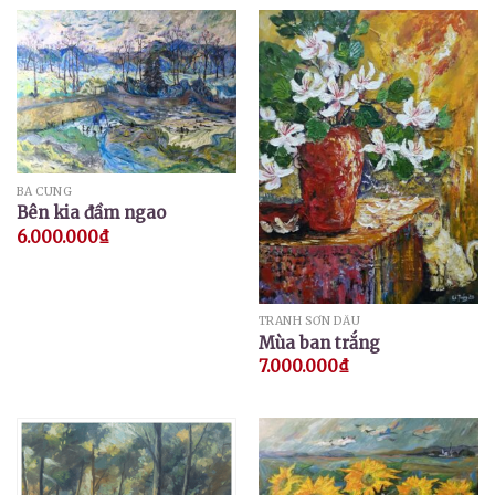
BÁ CUNG
Bên kia đầm ngao
6.000.000
₫
TRANH SƠN DẦU
Mùa ban trắng
7.000.000
₫