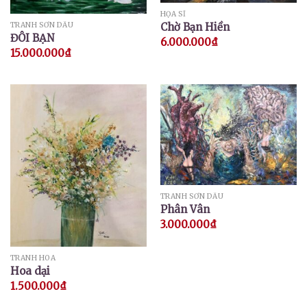
HỌA SĨ
TRANH SƠN DẦU
Chờ Bạn Hiền
ĐÔI BẠN
6.000.000
₫
15.000.000
₫
TRANH SƠN DẦU
Phân Vân
3.000.000
₫
TRANH HOA
Hoa dại
1.500.000
₫