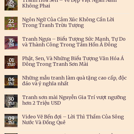
Tranh Hoa Sen – Vẻ Đẹp Việt Ngàn Năm
25
Không Phai
Th2
Ngôn Ngữ Của Cảm Xúc Không Cần Lời
22
Trong Tranh Trừu Tượng
Th2
Tranh Ngựa – Biểu Tượng Sức Mạnh, Tự Do
15
và Thành Công Trong Tâm Hồn Á Đông
Th1
Phật, Sen, Và Những Biểu Tượng Văn Hóa Á
01
Đông Trong Tranh Sơn Mài
Th10
Những mẫu tranh làm quà tặng cao cấp, độc
06
đáo và ý nghĩa nhất
Th7
Tranh sơn mài Nguyễn Gia Trí vượt ngưỡng
30
hơn 2 Triệu USD
Th3
Video Vẽ Bến đợi – Lời Thì Thầm Của Sông
09
Nước Và Đồng Quê
Th3