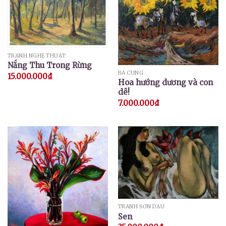
TRANH NGHỆ THUẬT
Nắng Thu Trong Rừng
BÁ CUNG
15.000.000
₫
Hoa hướng dương và con
dê!
7.000.000
₫
TRANH SƠN DẦU
Sen