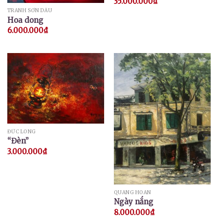
35.000.000
₫
TRANH SƠN DẦU
Hoa dong
6.000.000
₫
ĐỨC LONG
“Đèn”
3.000.000
₫
QUANG HOAN
Ngày nắng
8.000.000
₫