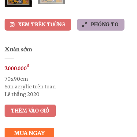
XEM TRÊN TƯỜNG
PHÓNG TO
Xuân sớm
₫
7.000.000
70x90cm
Sơn acrylic trên toan
Lê thắng 2020
THÊM VÀO GIỎ
MUA NGAY