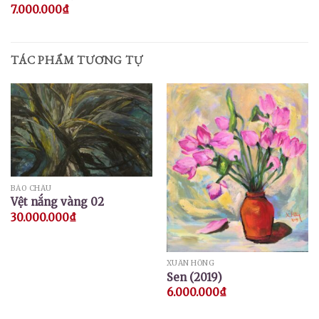
7.000.000
₫
TÁC PHẨM TƯƠNG TỰ
BẢO CHÂU
Vệt nắng vàng 02
30.000.000
₫
XUÂN HỒNG
Sen (2019)
6.000.000
₫