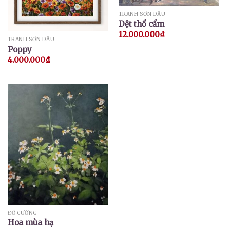
TRANH SƠN DẦU
Dệt thổ cẩm
12.000.000
₫
TRANH SƠN DẦU
Poppy
4.000.000
₫
ĐỖ CƯỜNG
Hoa mùa hạ