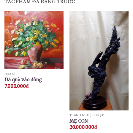
TÁC PHẨM ĐÃ ĐĂNG TRƯỚC
HỌA SĨ
Dã quỳ vào đông
7.000.000
₫
TRANH NGHỆ THUẬT
MẸ CON
20.000.000
₫