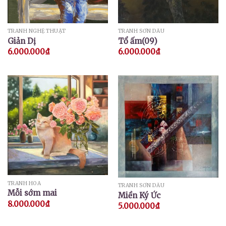
TRANH NGHỆ THUẬT
TRANH SƠN DẦU
Giản Dị
Tổ ấm(09)
6.000.000
₫
6.000.000
₫
TRANH HOA
TRANH SƠN DẦU
Mỗi sớm mai
Miền Ký Ức
8.000.000
₫
5.000.000
₫