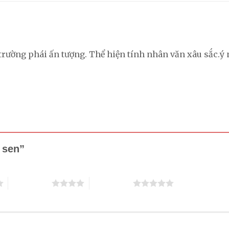
 trường phái ấn tượng. Thể hiện tính nhân văn xâu sắc.ý
h sen”
4 trên 5 sao
5 trên 5 sao