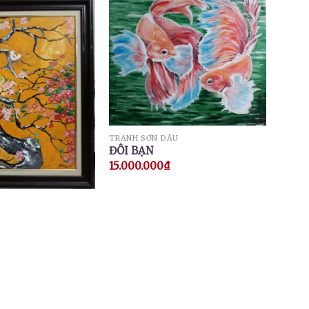
TRANH SƠN DẦU
ĐÔI BẠN
15.000.000
₫