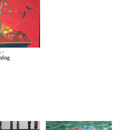
ẬT
 hồng