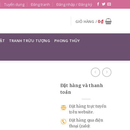
Tuyển dụng
Đăng tranh
Đăng nhập / Đăng ký
0
₫
GIỎ HÀNG /
ẬT
TRANH TRỪU TƯỢNG
PHONG THỦY
Đặt hàng và thanh
toán
Đặt hàng trực tuyến
trên website.
Đặt hàng qua điện
thoại (zalo):