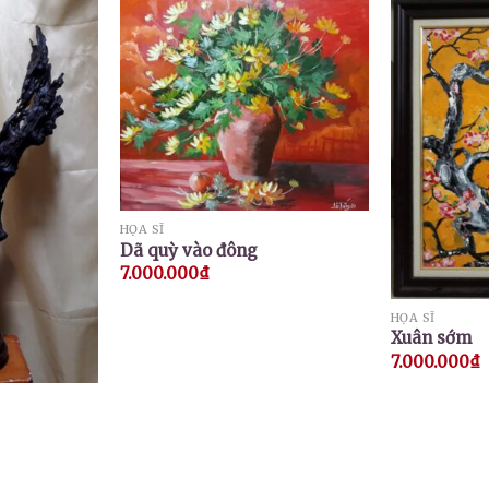
HỌA SĨ
Dã quỳ vào đông
7.000.000
₫
HỌA SĨ
Xuân sớm
7.000.000
₫