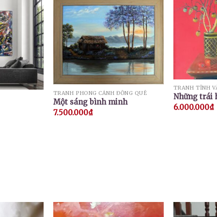
TRANH TĨNH V
TRANH PHONG CẢNH ĐỒNG QUÊ
Những trái
Một sáng bình minh
6.000.000
₫
7.500.000
₫