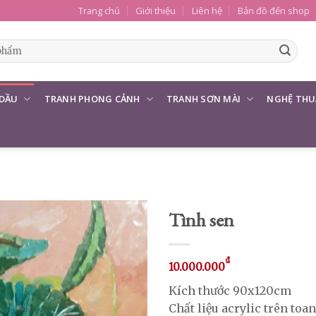
Trang chủ
Giới thiệu
Liên hệ
Bản đồ đến shop
 DẦU
TRANH PHONG CẢNH
TRANH SƠN MÀI
NGHỆ THU
Tình sen
₫
10.000.000
Kích thước 90x120cm
Chất liệu acrylic trên toan