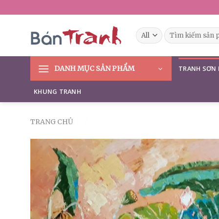
Skip
to
content
Tìm
kiếm:
DANH MỤC SẢN PHẨM
TRANH SƠN
KHUNG TRANH
TRANG CHỦ
/
/