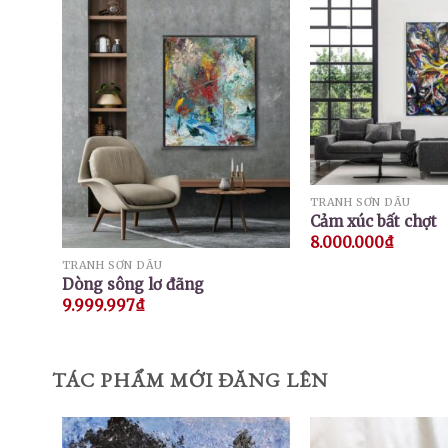
TRANH SƠN DẦU
Cảm xúc bất chợt
8.000.000
₫
TRANH SƠN DẦU
Dòng sông lơ đãng
9.999.997
₫
TÁC PHẨM MỚI ĐĂNG LÊN