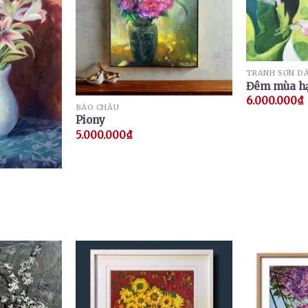
TRANH SƠN D
Đêm mùa h
6.000.000
₫
BẢO CHÂU
Piony
5.000.000
₫