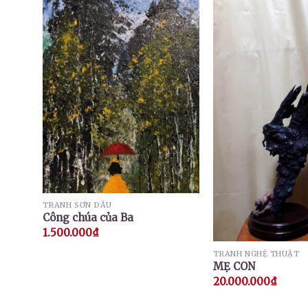
TRANH SƠN DẦU
Công chúa của Ba
1.500.000
₫
TRANH NGHỆ THUẬT
MẸ CON
20.000.000
₫