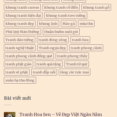
khung tranh canvas
khung tranh cổ điển
khung tranh gỗ
khung tranh hiện đại
khung tranh treo tường
khung tranh đẹp
khung ảnh
Mào gà
mùa thu
Phú Quý Mãn Đường
thuận buồm xuôi gió
Tranh dán tường
tranh dòng sông
tranh hoa
tranh nghệ thuật
Tranh ngựa đẹp
tranh phong cảnh
tranh phong cảnh đồng quê
tranh phong thủy
tranh phật giáo
tranh quà tặng
Tranh tứ quý
tranh vẽ phật
tranh đắp nổi
tùng cúc trúc mai
xuân hạ thu đông
Bài viết mới
Tranh Hoa Sen – Vẻ Đẹp Việt Ngàn Năm
25