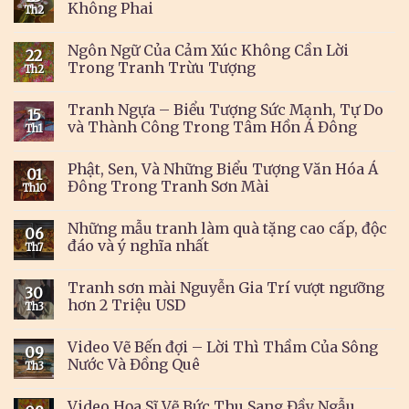
Không Phai
Th2
Ngôn Ngữ Của Cảm Xúc Không Cần Lời
22
Trong Tranh Trừu Tượng
Th2
Tranh Ngựa – Biểu Tượng Sức Mạnh, Tự Do
15
và Thành Công Trong Tâm Hồn Á Đông
Th1
Phật, Sen, Và Những Biểu Tượng Văn Hóa Á
01
Đông Trong Tranh Sơn Mài
Th10
Những mẫu tranh làm quà tặng cao cấp, độc
06
đáo và ý nghĩa nhất
Th7
Tranh sơn mài Nguyễn Gia Trí vượt ngưỡng
30
hơn 2 Triệu USD
Th3
Video Vẽ Bến đợi – Lời Thì Thầm Của Sông
09
Nước Và Đồng Quê
Th3
Video Họa Sĩ Vẽ Bức Thu Sang Đầy Ngẫu