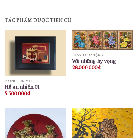
TÁC PHẨM ĐƯỢC TIẾN CỬ
TRANH QUÀ TẶNG
Với những hy vọng
28.000.000
₫
TRANH SƠN MÀI
Hổ an nhiên 01
5.500.000
₫