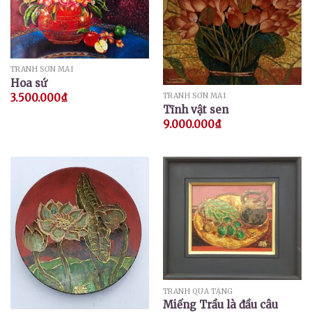
TRANH SƠN MÀI
Hoa sứ
TRANH SƠN MÀI
3.500.000
₫
Tĩnh vật sen
9.000.000
₫
TRANH QUÀ TẶNG
Miếng Trầu là đầu câu