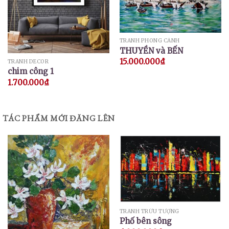
TRANH PHONG CẢNH
THUYỀN và BẾN
15.000.000
₫
TRANH DECOR
chim công 1
1.700.000
₫
TÁC PHẨM MỚI ĐĂNG LÊN
TRANH TRỪU TƯỢNG
Phố bên sông