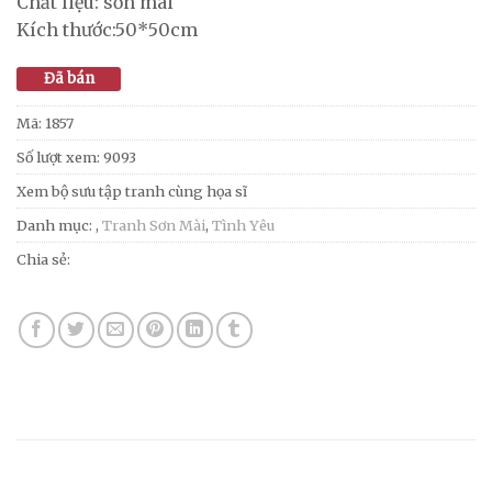
Chất liệu: sơn mài
Kích thước:50*50cm
Đã bán
Mã:
1857
Số lượt xem: 9093
Xem bộ sưu tập tranh cùng họa sĩ
Danh mục:
,
Tranh Sơn Mài
,
Tình Yêu
Chia sẻ: