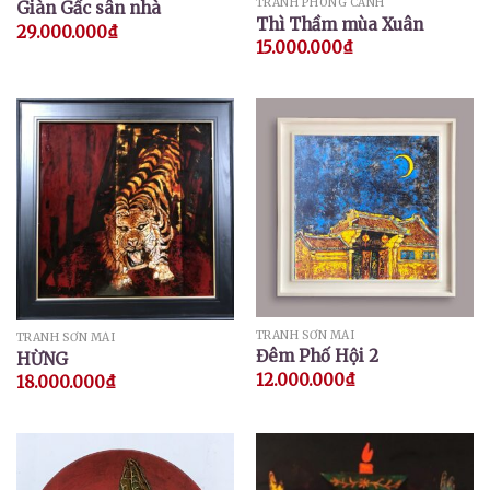
TRANH PHONG CẢNH
Giàn Gấc sân nhà
Thì Thầm mùa Xuân
29.000.000
₫
15.000.000
₫
TRANH SƠN MÀI
TRANH SƠN MÀI
Đêm Phố Hội 2
HỪNG
12.000.000
₫
18.000.000
₫