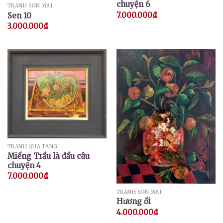
chuyện 6
TRANH SƠN MÀI
7.000.000
₫
Sen 10
3.000.000
₫
TRANH QUÀ TẶNG
Miếng Trầu là đầu câu
chuyện 4
7.000.000
₫
TRANH SƠN MÀI
Hương ổi
4.000.000
₫