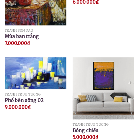
6.000.000
₫
TRANH SƠN DẦU
Mùa ban trắng
7.000.000
₫
TRANH TRỪU TƯỢNG
Phố bên sông 02
9.000.000
₫
TRANH TRỪU TƯỢNG
Bóng chiều
5.000.000
₫