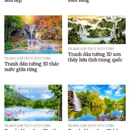
làm đẹp
buổi sáng
TRANH SƠN THỦY HỮU TÌNH
Tranh dán tường 3D sơn
TRANH SƠN THỦY HỮU TÌNH
thủy hữu tình trung quốc
Tranh dán tường 3D thác
nước giữa rừng
TRANH SƠN THỦY HỮU TÌNH
TRANH SƠN THỦY HỮU TÌNH