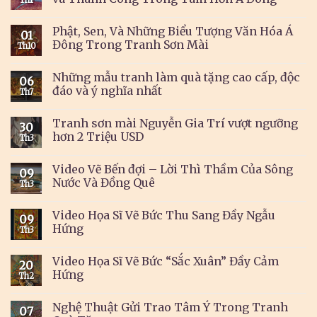
Phật, Sen, Và Những Biểu Tượng Văn Hóa Á
01
Đông Trong Tranh Sơn Mài
Th10
Những mẫu tranh làm quà tặng cao cấp, độc
06
đáo và ý nghĩa nhất
Th7
Tranh sơn mài Nguyễn Gia Trí vượt ngưỡng
30
hơn 2 Triệu USD
Th3
Video Vẽ Bến đợi – Lời Thì Thầm Của Sông
09
Nước Và Đồng Quê
Th3
Video Họa Sĩ Vẽ Bức Thu Sang Đầy Ngẫu
09
Hứng
Th3
Video Họa Sĩ Vẽ Bức “Sắc Xuân” Đầy Cảm
20
Hứng
Th2
Nghệ Thuật Gửi Trao Tâm Ý Trong Tranh
07