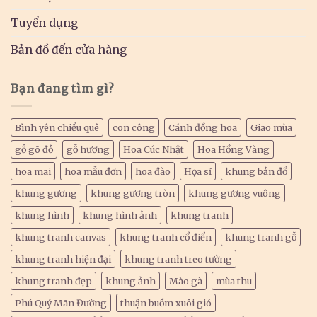
Tuyển dụng
Bản đồ đến cửa hàng
Bạn đang tìm gì?
Bình yên chiều quê
con công
Cánh đồng hoa
Giao mùa
gỗ gõ đỏ
gỗ hương
Hoa Cúc Nhật
Hoa Hồng Vàng
hoa mai
hoa mẫu đơn
hoa đào
Họa sĩ
khung bản đồ
khung gương
khung gương tròn
khung gương vuông
khung hình
khung hình ảnh
khung tranh
khung tranh canvas
khung tranh cổ điển
khung tranh gỗ
khung tranh hiện đại
khung tranh treo tường
khung tranh đẹp
khung ảnh
Mào gà
mùa thu
Phú Quý Mãn Đường
thuận buồm xuôi gió