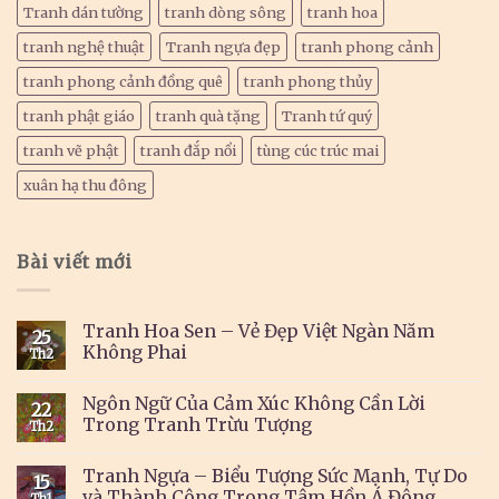
Tranh dán tường
tranh dòng sông
tranh hoa
tranh nghệ thuật
Tranh ngựa đẹp
tranh phong cảnh
tranh phong cảnh đồng quê
tranh phong thủy
tranh phật giáo
tranh quà tặng
Tranh tứ quý
tranh vẽ phật
tranh đắp nổi
tùng cúc trúc mai
xuân hạ thu đông
Bài viết mới
Tranh Hoa Sen – Vẻ Đẹp Việt Ngàn Năm
25
Không Phai
Th2
Ngôn Ngữ Của Cảm Xúc Không Cần Lời
22
Trong Tranh Trừu Tượng
Th2
Tranh Ngựa – Biểu Tượng Sức Mạnh, Tự Do
15
và Thành Công Trong Tâm Hồn Á Đông
Th1