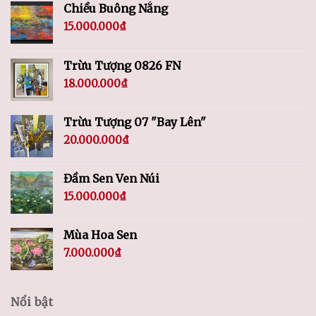
Chiều Buông Nắng
15.000.000
₫
Trừu Tượng 0826 FN
18.000.000
₫
Trừu Tượng 07 "Bay Lên"
20.000.000
₫
Đầm Sen Ven Núi
15.000.000
₫
Mùa Hoa Sen
7.000.000
₫
Nổi bật