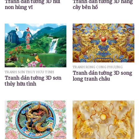
Tranh dán tường 3D núi
Tranh dán tường 3D hàng
non hùng vĩ
cây bên hồ
TRANH RỒNG CÔNG PHƯỢNG
TRANH SƠN THỦY HỮU TÌNH
Tranh dán tường 3D song
Tranh dán tường 3D sơn
long tranh châu
thủy hữu tình