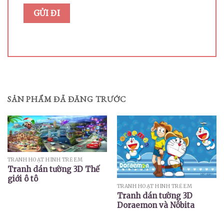
SẢN PHẨM ĐÃ ĐĂNG TRƯỚC
TRANH HOẠT HÌNH TRẺ EM
Tranh dán tường 3D Thế
giới ô tô
TRANH HOẠT HÌNH TRẺ EM
Tranh dán tường 3D
Doraemon và Nôbita