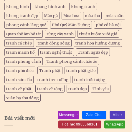
khung hình
khung hình ảnh
khung tranh
khung tranh đẹp
Mào gà
Mùa hoa
mùa thu
mùa xuân
phong cảnh làng quê
Phú Quý Mãn Đường
phố cổ hà nội
Quan thế âm bồ tát
rừng cây xanh
thuận buồm xuôi gió
tranh cá chép
tranh dòng sông
tranh hoa hướng dương
tranh mãnh hổ
tranh nghệ thuật
Tranh ngựa đẹp
tranh phong cảnh
Tranh phong cảnh châu âu
tranh phù điêu
Tranh phật
tranh phật giáo
tranh sơn dầu
tranh treo tường
tranh trừu tượng
tranh vẽ phật
tranh vẽ rồng
tranh đẹp
Tình yêu
xuân hạ thu đông
Messenger
Zalo Chat
Viber
Bài viết mới
Hotline: 0983568361
WhatsApp