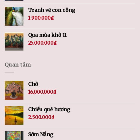
Tranh vẽ con công
1.900.000
₫
Qua mùa khô 11
25.000.000
₫
Quan tâm
Chờ
16.000.000
₫
Chiều quê hương
2.500.000
₫
Sớm Nắng