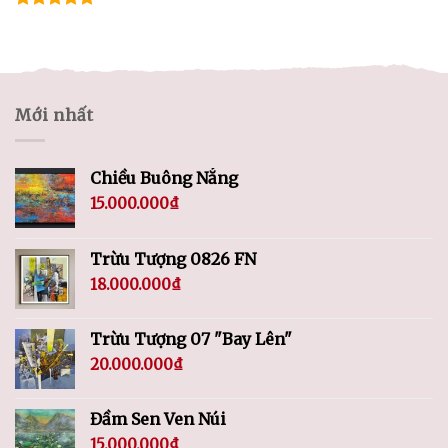
Được xếp
hạng
5.00
5 sao
Mới nhất
Chiều Buông Nắng
15.000.000
₫
Trừu Tượng 0826 FN
18.000.000
₫
Trừu Tượng 07 "Bay Lên"
20.000.000
₫
Đầm Sen Ven Núi
15.000.000
₫