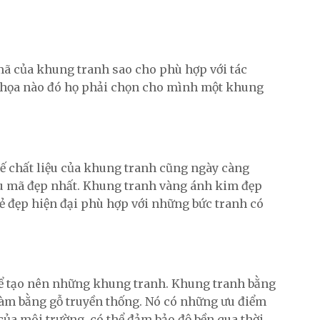
mã của khung tranh sao cho phù hợp với tác
ội họa nào đó họ phải chọn cho mình một khung
thế chất liệu của khung tranh cũng ngày càng
mẫu mã đẹp nhất. Khung tranh vàng ánh kim đẹp
vẻ đẹp hiện đại phù hợp với những bức tranh có
 để tạo nên những khung tranh. Khung tranh bằng
làm bằng gỗ truyền thống. Nó có những ưu điểm
của môi trường, có thể đảm bảo độ bền qua thời