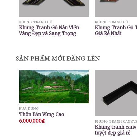
KHUNG TRANH GỖ
KHUNG TRANH GỖ
Khung Tranh Gỗ Nâu Viền
Khung Tranh Gỗ T
Vàng Đẹp và Sang Trọng
Giá Rẻ Nhất
SẢN PHẨM MỚI ĐĂNG LÊN
HỨA DŨNG
Thôn Bản Vùng Cao
6.000.000
₫
KHUNG TRANH CANVA
Khung tranh canv
tuyệt đẹp giá rẻ