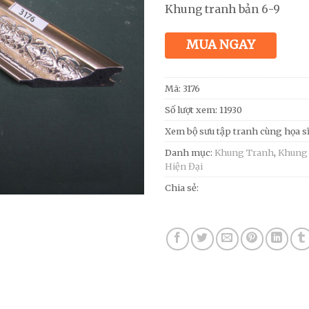
Khung tranh bản 6-9
MUA NGAY
Mã:
3176
Số lượt xem: 11930
Xem bộ sưu tập tranh cùng họa s
Danh mục:
Khung Tranh
,
Khung
Hiện Đại
Chia sẻ: