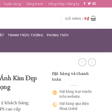
Tuyển dụng
Đăng tranh
Đăng nhập / Đăng ký
0
₫
GIỎ HÀNG /
ẬT
TRANH TRỪU TƯỢNG
PHONG THỦY
Đặt hàng và thanh
 Ánh Kim Đẹp
toán
rọng
Đặt hàng trực tuyến
trên website.
o ý khách hàng
Đặt hàng qua điện
thoại (zalo):
PS cao cấp