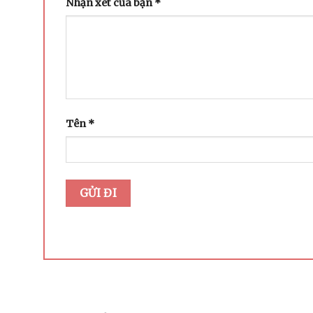
Nhận xét của bạn
*
Tên
*