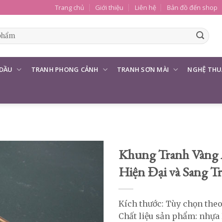
Trang chủ
Giới thiệu
Liên hệ
Bản đồ đến shop
 DẦU
TRANH PHONG CẢNH
TRANH SƠN MÀI
NGHỆ THU
Khung Tranh Vàng
Hiện Đại và Sang T
Kích thước: Tùy chọn the
Chất liệu sản phẩm: nhựa 