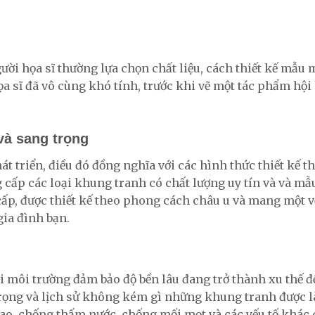
ời họa sĩ thường lựa chọn chất liệu, cách thiết kế mẫu 
a sĩ đã vô cùng khó tính, trước khi vẽ một tác phẩm h
và sang trọng
át triển, điều đó đồng nghĩa với các hình thức thiết kế 
 cấp các loại khung tranh có chất lượng uy tín và và 
cấp, được thiết kế theo phong cách châu u và mang một 
gia đình bạn.
i môi trường đảm bảo độ bền lâu đang trở thành xu thế
trọng và lịch sử không kém gì những khung tranh được 
cao, chống thấm nước, chống mối mọt và các yếu tố khác 