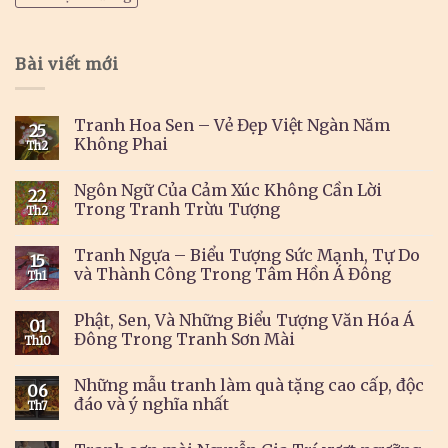
Bài viết mới
Tranh Hoa Sen – Vẻ Đẹp Việt Ngàn Năm
25
Không Phai
Th2
Ngôn Ngữ Của Cảm Xúc Không Cần Lời
22
Trong Tranh Trừu Tượng
Th2
Tranh Ngựa – Biểu Tượng Sức Mạnh, Tự Do
15
và Thành Công Trong Tâm Hồn Á Đông
Th1
Phật, Sen, Và Những Biểu Tượng Văn Hóa Á
01
Đông Trong Tranh Sơn Mài
Th10
Những mẫu tranh làm quà tặng cao cấp, độc
06
đáo và ý nghĩa nhất
Th7