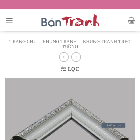
Skip
to
content
TRANG CHỦ
/
KHUNG TRANH
/
KHUNG TRANH TREO
TƯỜNG
LỌC