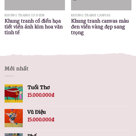
KHUNG TRANH CỔ ĐIỂN
KHUNG TRANH CANVAS
Khung tranh cổ điển họa
Khung tranh canvas màu
tiết viền ánh kim hoa văn
đen viền vàng đẹp sang
tinh tế
trọng
Mới nhất
Tuổi Thơ
15.000.000
₫
Vũ Điệu
15.000.000
₫