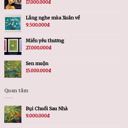
17.000.000
₫
Lắng nghe mùa Xuân về
9.500.000
₫
Miền yêu thương
27.000.000
₫
Sen muộn
15.000.000
₫
Quan tâm
Bụi Chuối Sau Nhà
9.000.000
₫