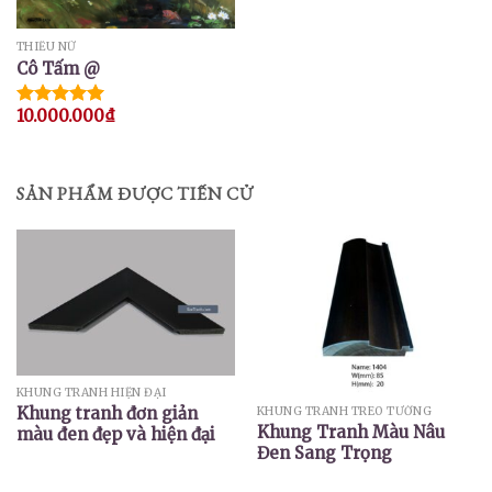
THIẾU NỮ
Cô Tấm @
10.000.000
₫
Được xếp
hạng
5.00
5 sao
SẢN PHẨM ĐƯỢC TIẾN CỬ
KHUNG TRANH HIỆN ĐẠI
Khung tranh đơn giản
KHUNG TRANH TREO TƯỜNG
Khung Tranh Màu Nâu
màu đen đẹp và hiện đại
Đen Sang Trọng