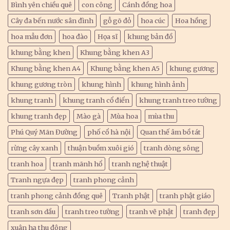
Bình yên chiều quê
con công
Cánh đồng hoa
Cây đa bến nước sân đình
gỗ gõ đỏ
hoa cúc
Hoa hồng
hoa mẫu đơn
hoa đào
Họa sĩ
khung bản đồ
khung bằng khen
Khung bằng khen A3
Khung bằng khen A4
Khung bằng khen A5
khung gương
khung gương tròn
khung hình
khung hình ảnh
khung tranh
khung tranh cổ điển
khung tranh treo tường
khung tranh đẹp
Mào gà
Mùa hoa
mùa thu
Phú Quý Mãn Đường
phố cổ hà nội
Quan thế âm bồ tát
rừng cây xanh
thuận buồm xuôi gió
tranh dòng sông
tranh hoa
tranh mãnh hổ
tranh nghệ thuật
Tranh ngựa đẹp
tranh phong cảnh
tranh phong cảnh đồng quê
Tranh phật
tranh phật giáo
tranh sơn dầu
tranh treo tường
tranh vẽ phật
tranh đẹp
xuân hạ thu đông