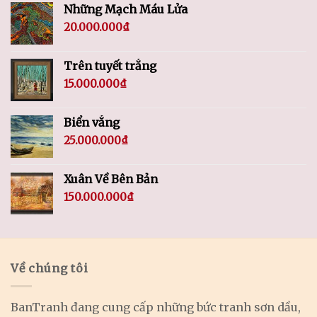
Những Mạch Máu Lửa
20.000.000
₫
Trên tuyết trắng
15.000.000
₫
Biển vắng
25.000.000
₫
Xuân Về Bên Bản
150.000.000
₫
Về chúng tôi
BanTranh đang cung cấp những bức tranh sơn dầu,