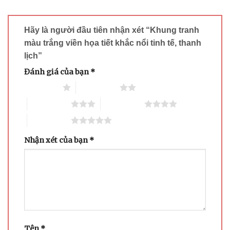
Hãy là người đầu tiên nhận xét “Khung tranh
màu trắng viền họa tiết khắc nổi tinh tế, thanh
lịch”
Đánh giá của bạn
*
1 trên 5 sao
2 trên 5 sao
3 trên 5 sao
4 trên 5 sao
5 trên 5 sao
Nhận xét của bạn
*
Tên
*