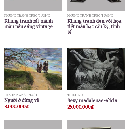
KHUNG TRANH TREO TƯỜNG
KHUNG TRANH TREO TƯỜNG
Khung tranh rất mảnh
Khung tranh đen với họa
màu nâu sáng vintage
tiết màu bạc cầu kỳ, tinh
tế
TRANH NGHỆ THUẬT
THIẾU NỮ
Người ở đừng về
Sexy madalenae-alicia
8.000.000
₫
25.000.000
₫