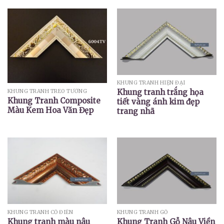
KHUNG TRANH HIỆN ĐẠI
Khung tranh trắng họa
KHUNG TRANH TREO TƯỜNG
Khung Tranh Composite
tiết vàng ánh kim đẹp
Màu Kem Hoa Văn Đẹp
trang nhã
KHUNG TRANH CỔ ĐIỂN
KHUNG TRANH GỖ
Khung tranh màu nâu
Khung Tranh Gỗ Nâu Viền