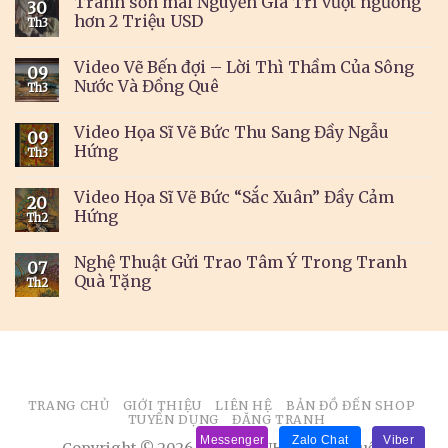
Tranh sơn mài Nguyễn Gia Trí vượt ngưỡng
30
hơn 2 Triệu USD
Th3
Video Vẽ Bến đợi – Lời Thì Thầm Của Sông
09
Nước Và Đồng Quê
Th3
Video Họa Sĩ Vẽ Bức Thu Sang Đầy Ngẫu
09
Hứng
Th3
Video Họa Sĩ Vẽ Bức “Sắc Xuân” Đầy Cảm
20
Hứng
Th2
Nghệ Thuật Gửi Trao Tâm Ý Trong Tranh
07
Quà Tặng
Th2
TRANG CHỦ
GIỚI THIỆU
LIÊN HỆ
BẢN ĐỒ ĐẾN SHOP
TUYỂN DỤNG
ĐĂNG TRANH
Messenger
Zalo Chat
Viber