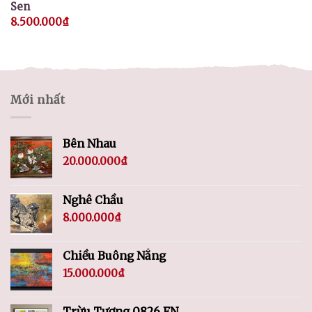
Sen
8.500.000
₫
Mới nhất
Bên Nhau
20.000.000
₫
Nghê Chầu
8.000.000
₫
Chiều Buông Nắng
15.000.000
₫
Trừu Tượng 0826 FN