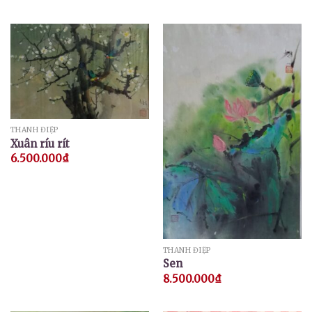
THANH ĐIỆP
Xuân ríu rít
6.500.000
₫
THANH ĐIỆP
Sen
8.500.000
₫