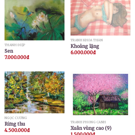
TRANH KHỎA THÂN
THANH ĐIỆP
Khoảng lặng
Sen
6.000.000
₫
7.000.000
₫
NGỌC CƯỜNG
TRANH PHONG CẢNH
Rừng thu
Xuân vùng cao (9)
4.500.000
₫
1.500.000
₫