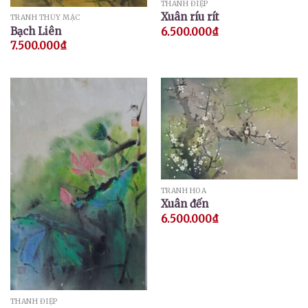
THANH ĐIỆP
Xuân ríu rít
TRANH THỦY MẶC
Bạch Liên
6.500.000
₫
7.500.000
₫
TRANH HOA
Xuân đến
6.500.000
₫
THANH ĐIỆP