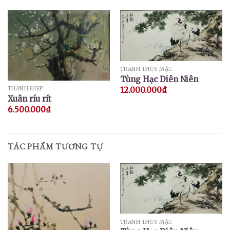
TRANH THỦY MẶC
Tùng Hạc Diên Niên
THANH ĐIỆP
12.000.000
₫
Xuân ríu rít
6.500.000
₫
TÁC PHẨM TƯƠNG TỰ
TRANH THỦY MẶC