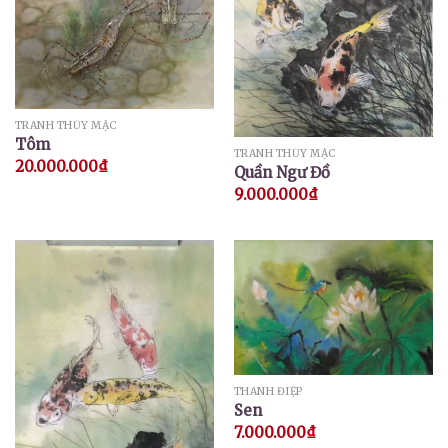
TRANH THỦY MẶC
Tôm
TRANH THỦY MẶC
20.000.000
₫
Quần Ngư Đồ
9.000.000
₫
THANH ĐIỆP
Sen
7.000.000
₫