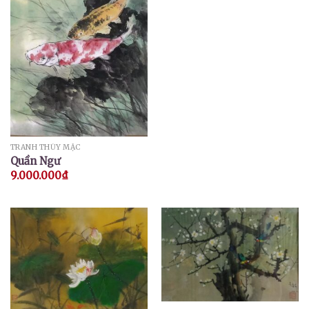
TRANH THỦY MẶC
Quần Ngư
9.000.000
₫