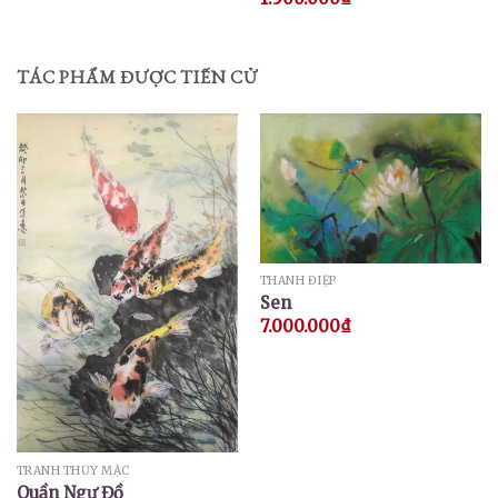
TÁC PHẨM ĐƯỢC TIẾN CỬ
THANH ĐIỆP
Sen
7.000.000
₫
TRANH THỦY MẶC
Quần Ngư Đồ