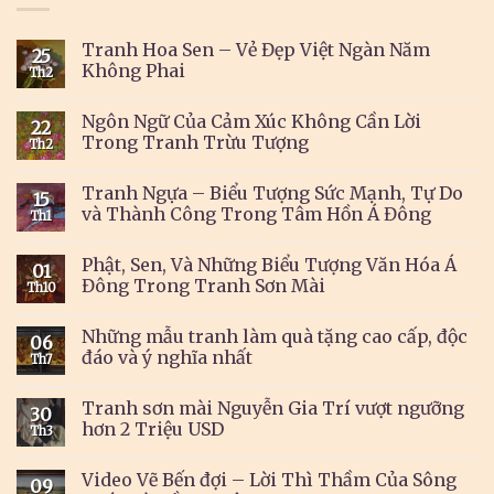
Tranh Hoa Sen – Vẻ Đẹp Việt Ngàn Năm
25
Không Phai
Th2
Ngôn Ngữ Của Cảm Xúc Không Cần Lời
22
Trong Tranh Trừu Tượng
Th2
Tranh Ngựa – Biểu Tượng Sức Mạnh, Tự Do
15
và Thành Công Trong Tâm Hồn Á Đông
Th1
Phật, Sen, Và Những Biểu Tượng Văn Hóa Á
01
Đông Trong Tranh Sơn Mài
Th10
Những mẫu tranh làm quà tặng cao cấp, độc
06
đáo và ý nghĩa nhất
Th7
Tranh sơn mài Nguyễn Gia Trí vượt ngưỡng
30
hơn 2 Triệu USD
Th3
Video Vẽ Bến đợi – Lời Thì Thầm Của Sông
09