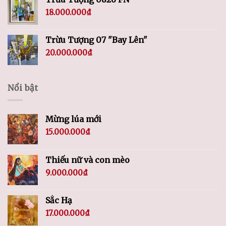
18.000.000
₫
Trừu Tượng 07 "Bay Lên"
20.000.000
₫
Nổi bật
Mừng lúa mới
15.000.000
₫
Thiếu nữ và con mèo
9.000.000
₫
Sắc Hạ
17.000.000
₫