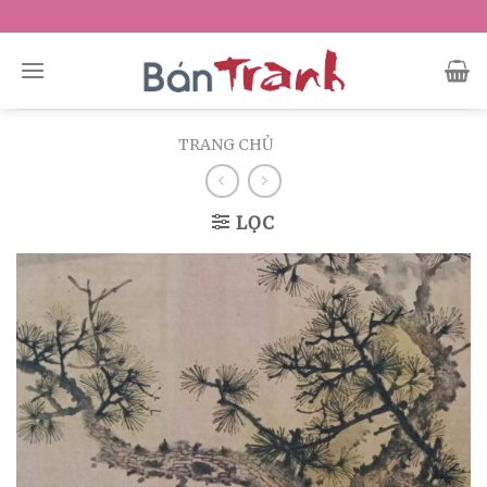
Skip
to
content
TRANG CHỦ
/
/
LỌC