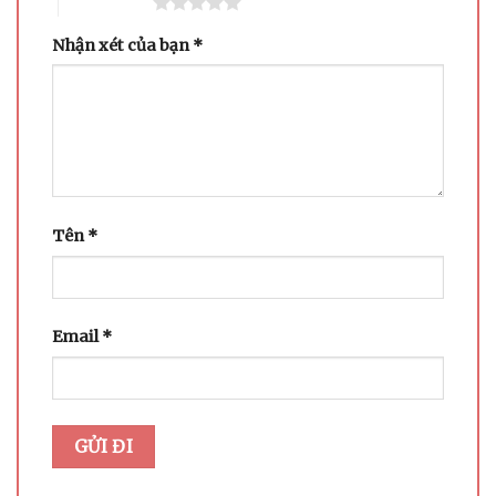
5 trên 5 sao
Nhận xét của bạn
*
Tên
*
Email
*