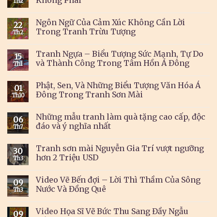
Không Phai
Th2
Ngôn Ngữ Của Cảm Xúc Không Cần Lời
22
Trong Tranh Trừu Tượng
Th2
Tranh Ngựa – Biểu Tượng Sức Mạnh, Tự Do
15
và Thành Công Trong Tâm Hồn Á Đông
Th1
Phật, Sen, Và Những Biểu Tượng Văn Hóa Á
01
Đông Trong Tranh Sơn Mài
Th10
Những mẫu tranh làm quà tặng cao cấp, độc
06
đáo và ý nghĩa nhất
Th7
Tranh sơn mài Nguyễn Gia Trí vượt ngưỡng
30
hơn 2 Triệu USD
Th3
Video Vẽ Bến đợi – Lời Thì Thầm Của Sông
09
Nước Và Đồng Quê
Th3
Video Họa Sĩ Vẽ Bức Thu Sang Đầy Ngẫu
09