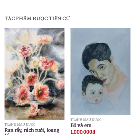
TÁC PHẨM ĐƯỢC TIẾN CỬ
TRANH MÀU NƯỚC
TRANH MÀU NƯỚC
Bố và em
Run rẩy, rách rưới, loang
1.000.000
₫