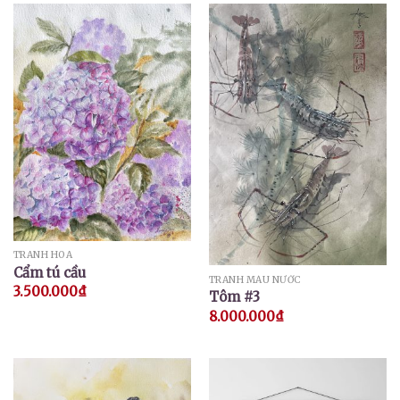
TRANH HOA
Cẩm tú cầu
TRANH MÀU NƯỚC
3.500.000
₫
Tôm #3
8.000.000
₫