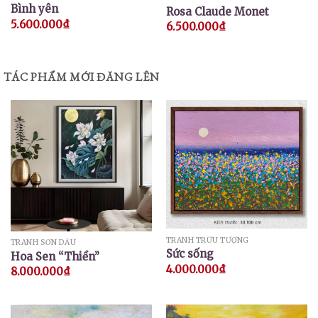
Bình yên
Rosa Claude Monet
5.600.000
₫
6.500.000
₫
TÁC PHẨM MỚI ĐĂNG LÊN
TRANH TRỪU TƯỢNG
TRANH SƠN DẦU
Sức sống
Hoa Sen “Thiền”
4.000.000
₫
8.000.000
₫