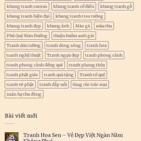
khung tranh canvas
khung tranh cổ điển
khung tranh gỗ
khung tranh hiện đại
khung tranh treo tường
khung tranh đẹp
khung ảnh
Mào gà
mùa thu
Phú Quý Mãn Đường
thuận buồm xuôi gió
Tranh dán tường
tranh dòng sông
tranh hoa
tranh nghệ thuật
Tranh ngựa đẹp
tranh phong cảnh
tranh phong cảnh đồng quê
tranh phong thủy
tranh phật giáo
tranh quà tặng
Tranh tứ quý
tranh vẽ phật
tranh đắp nổi
tùng cúc trúc mai
xuân hạ thu đông
Bài viết mới
Tranh Hoa Sen – Vẻ Đẹp Việt Ngàn Năm
25