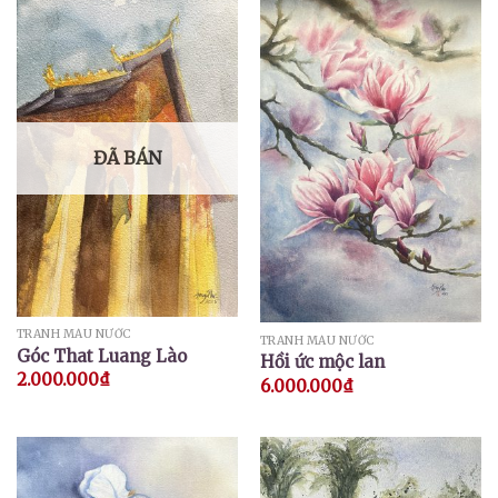
ĐÃ BÁN
TRANH MÀU NƯỚC
TRANH MÀU NƯỚC
Góc That Luang Lào
Hồi ức mộc lan
2.000.000
₫
6.000.000
₫