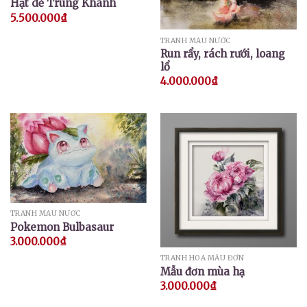
Hạt dẻ Trùng Khánh
5.500.000
₫
TRANH MÀU NƯỚC
Run rẩy, rách rưới, loang
lổ
4.000.000
₫
TRANH MÀU NƯỚC
Pokemon Bulbasaur
3.000.000
₫
TRANH HOA MẪU ĐƠN
Mẫu đơn mùa hạ
3.000.000
₫