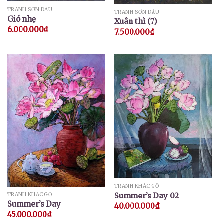
TRANH SƠN DẦU
TRANH SƠN DẦU
Gió nhẹ
Xuân thì (7)
6.000.000
₫
7.500.000
₫
TRANH KHẮC GỖ
Summer’s Day 02
TRANH KHẮC GỖ
Summer’s Day
40.000.000
₫
45.000.000
₫