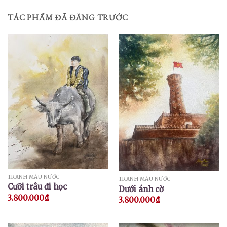
TÁC PHẨM ĐÃ ĐĂNG TRƯỚC
TRANH MÀU NƯỚC
TRANH MÀU NƯỚC
Cưỡi trâu đi học
Dưới ánh cờ
3.800.000
₫
3.800.000
₫