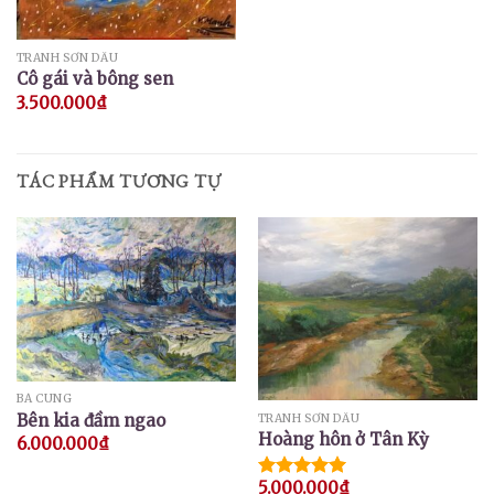
TRANH SƠN DẦU
Cô gái và bông sen
3.500.000
₫
TÁC PHẨM TƯƠNG TỰ
BÁ CUNG
Bên kia đầm ngao
TRANH SƠN DẦU
Hoàng hôn ở Tân Kỳ
6.000.000
₫
5.000.000
₫
Được xếp