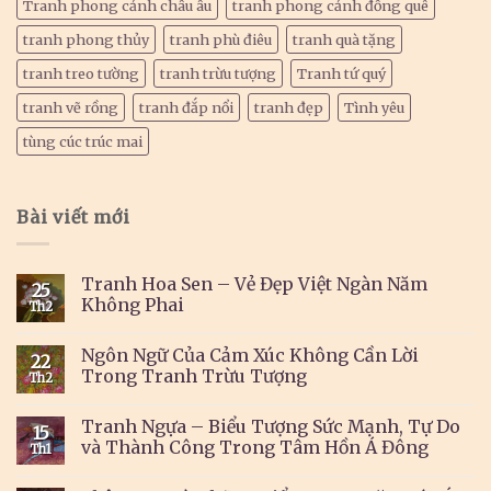
Tranh phong cảnh châu âu
tranh phong cảnh đồng quê
tranh phong thủy
tranh phù điêu
tranh quà tặng
tranh treo tường
tranh trừu tượng
Tranh tứ quý
tranh vẽ rồng
tranh đắp nổi
tranh đẹp
Tình yêu
tùng cúc trúc mai
Bài viết mới
Tranh Hoa Sen – Vẻ Đẹp Việt Ngàn Năm
25
Không Phai
Th2
Ngôn Ngữ Của Cảm Xúc Không Cần Lời
22
Trong Tranh Trừu Tượng
Th2
Tranh Ngựa – Biểu Tượng Sức Mạnh, Tự Do
15
và Thành Công Trong Tâm Hồn Á Đông
Th1