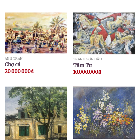
ÁNH TRẦN
TRANH SƠN DẦU
Chợ cá
Tâm Tư
20.000.000
₫
10.000.000
₫