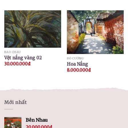
BẢO CHÂU
Vệt nắng vàng 02
ĐỖ CƯỜNG
30.000.000
₫
Hoa Nắng
8.000.000
₫
Mới nhất
Bên Nhau
20.000.000
₫