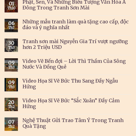
Phật, Sen, Và Những Biểu Tượng Văn Hóa Á
01
Đông Trong Tranh Sơn Mài
Th10
Những mẫu tranh làm quà tặng cao cấp, độc
06
đáo và ý nghĩa nhất
Th7
Tranh sơn mài Nguyễn Gia Trí vượt ngưỡng
30
hơn 2 Triệu USD
Th3
Video Vẽ Bến đợi – Lời Thì Thầm Của Sông
09
Nước Và Đồng Quê
Th3
Video Họa Sĩ Vẽ Bức Thu Sang Đầy Ngẫu
09
Hứng
Th3
Video Họa Sĩ Vẽ Bức “Sắc Xuân” Đầy Cảm
20
Hứng
Th2
Nghệ Thuật Gửi Trao Tâm Ý Trong Tranh
07
Quà Tặng
Th2