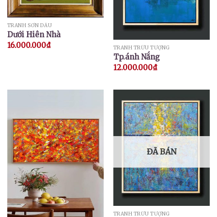
TRANH SƠN DẦU
Dưới Hiên Nhà
16.000.000
₫
TRANH TRỪU TƯỢNG
Tp.ánh Nắng
12.000.000
₫
ĐÃ BÁN
TRANH TRỪU TƯỢNG