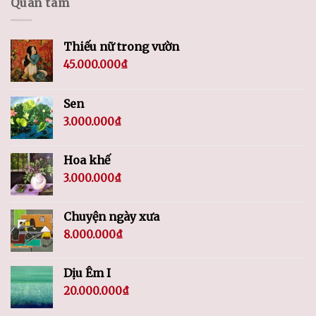
Quan tâm
Thiếu nữ trong vườn
45.000.000
₫
Sen
3.000.000
₫
Hoa khế
3.000.000
₫
Chuyện ngày xưa
8.000.000
₫
Dịu Êm I
20.000.000
₫