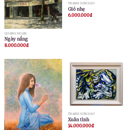
TRANH SƠN DẦU
Gió nhẹ
6.000.000
₫
QUANG HOAN
Ngày nắng
8.000.000
₫
TRANH SƠN DẦU
Xuân tình
14.000.000
₫