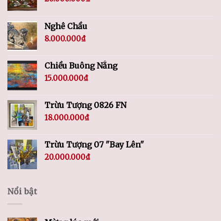
Nghê Chầu
8.000.000
₫
Chiều Buông Nắng
15.000.000
₫
Trừu Tượng 0826 FN
18.000.000
₫
Trừu Tượng 07 "Bay Lên"
20.000.000
₫
Nổi bật