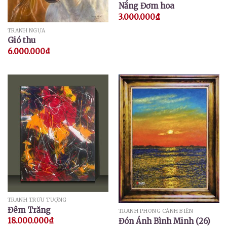
Nắng Đơm hoa
3.000.000
₫
TRANH NGỰA
Gió thu
6.000.000
₫
TRANH TRỪU TƯỢNG
Đêm Trăng
TRANH PHONG CẢNH BIỂN
18.000.000
₫
Đón Ánh Bình Minh (26)