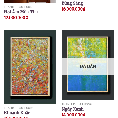
Bừng Sáng
TRANH TRỪU TƯỢNG
16.000.000
₫
Hơi Ấm Mùa Thu
12.000.000
₫
ĐÃ BÁN
TRANH TRỪU TƯỢNG
TRANH TRỪU TƯỢNG
Ngày Xanh
Khoảnh Khắc
14.000.000
₫