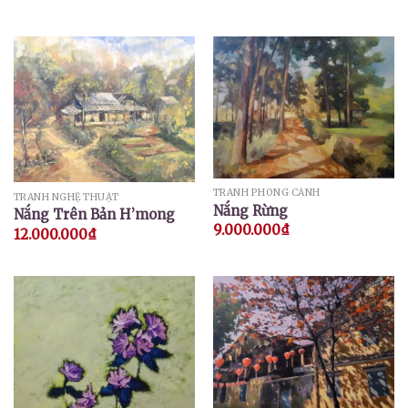
hạng
5.00
5 sao
TRANH PHONG CẢNH
TRANH NGHỆ THUẬT
Nắng Rừng
Nắng Trên Bản H’mong
9.000.000
₫
12.000.000
₫