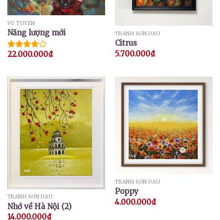
VŨ TUYÊN
Năng lượng mới
TRANH SƠN DẦU
Citrus
5.700.000
₫
22.000.000
₫
Được
xếp hạng
4.00
5
sao
TRANH SƠN DẦU
Poppy
TRANH SƠN DẦU
4.000.000
₫
Nhớ về Hà Nội (2)
14.000.000
₫