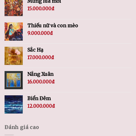
Mừng lúa mới
15.000.000
₫
Thiếu nữ và con mèo
9.000.000
₫
Sắc Hạ
17.000.000
₫
Nắng Xuân
16.000.000
₫
Biển Đêm
12.000.000
₫
Đánh giá cao