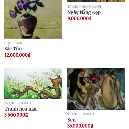
TRANH PHONG CẢNH
Ngày Nắng Đẹp
9.000.000
₫
HỮU CHIẾN
Sắc Tím
12.000.000
₫
TRANH SƠN DẦU
Tranh hoa mai
TRANH SƠN DẦU
3.500.000
₫
Sen
35.000.000
₫