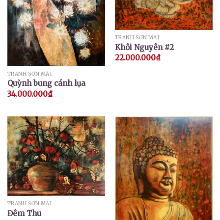
TRANH SƠN MÀI
Khôi Nguyên #2
22.000.000
₫
TRANH SƠN MÀI
Quỳnh bung cánh lụa
34.000.000
₫
TRANH SƠN MÀI
Đêm Thu