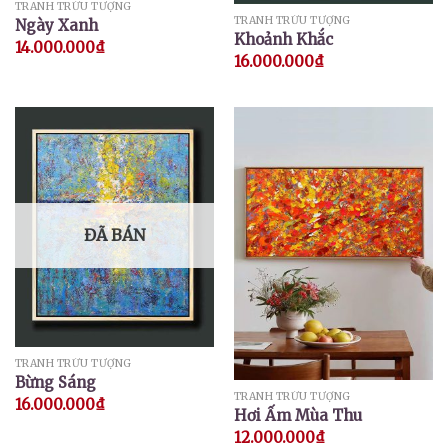
TRANH TRỪU TƯỢNG
TRANH TRỪU TƯỢNG
Ngày Xanh
Khoảnh Khắc
14.000.000
₫
16.000.000
₫
ĐÃ BÁN
TRANH TRỪU TƯỢNG
Bừng Sáng
TRANH TRỪU TƯỢNG
16.000.000
₫
Hơi Ấm Mùa Thu
12.000.000
₫