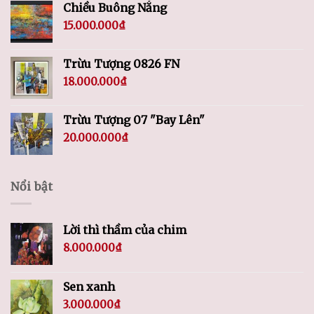
Chiều Buông Nắng
15.000.000
₫
Trừu Tượng 0826 FN
18.000.000
₫
Trừu Tượng 07 "Bay Lên"
20.000.000
₫
Nổi bật
Lời thì thầm của chim
8.000.000
₫
Sen xanh
3.000.000
₫