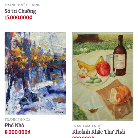
TRANH TRỪU TƯỢNG
Sở tri Chướng
15.000.000
₫
TRANH PHỐ CỔ
Phố Nhỏ
TRANH MÀU NƯỚC
Khoảnh Khắc Thư Thái
8.000.000
₫