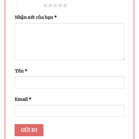
5 trên 5 sao
Nhận xét của bạn
*
Tên
*
Email
*