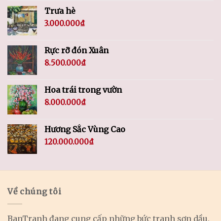
Trưa hè
3.000.000
₫
Rực rỡ đón Xuân
8.500.000
₫
Hoa trái trong vườn
8.000.000
₫
Hương Sắc Vùng Cao
120.000.000
₫
Về chúng tôi
BanTranh đang cung cấp những bức tranh sơn dầu,