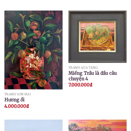
TRANH QUÀ TẶNG
Miếng Trầu là đầu câu
chuyện 4
7.000.000
₫
TRANH SƠN MÀI
Hương ổi
4.000.000
₫