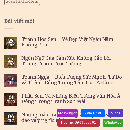
xuân hạ thu đông
Bài viết mới
Tranh Hoa Sen – Vẻ Đẹp Việt Ngàn Năm
25
Không Phai
Th2
Ngôn Ngữ Của Cảm Xúc Không Cần Lời
22
Trong Tranh Trừu Tượng
Th2
Tranh Ngựa – Biểu Tượng Sức Mạnh, Tự Do
15
và Thành Công Trong Tâm Hồn Á Đông
Th1
Phật, Sen, Và Những Biểu Tượng Văn Hóa Á
01
Đông Trong Tranh Sơn Mài
Th10
Messenger
Zalo Chat
Viber
Những mẫu tranh làm quà tặng cao cấp, độc
06
đáo và ý nghĩa nhất
Th7
Hotline: 0983568361
WhatsApp