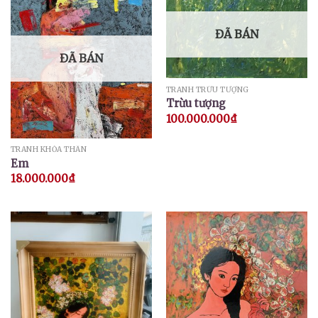
ĐÃ BÁN
ĐÃ BÁN
TRANH TRỪU TƯỢNG
Trừu tượng
100.000.000
₫
TRANH KHỎA THÂN
Em
18.000.000
₫