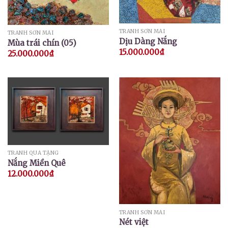
TRANH SƠN MÀI
TRANH SƠN MÀI
Dịu Dàng Nắng
Mùa trái chín (05)
15.000.000
₫
25.000.000
₫
TRANH QUÀ TẶNG
Nắng Miền Quê
12.000.000
₫
TRANH SƠN MÀI
Nét việt