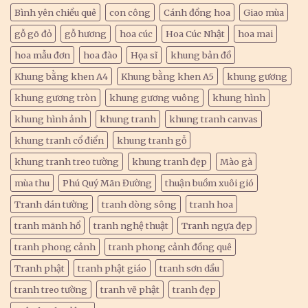
Bình yên chiều quê
con công
Cánh đồng hoa
Giao mùa
gỗ gõ đỏ
gỗ hương
hoa cúc
Hoa Cúc Nhật
hoa mai
hoa mẫu đơn
hoa đào
Họa sĩ
khung bản đồ
Khung bằng khen A4
Khung bằng khen A5
khung gương
khung gương tròn
khung gương vuông
khung hình
khung hình ảnh
khung tranh
khung tranh canvas
khung tranh cổ điển
khung tranh gỗ
khung tranh treo tường
khung tranh đẹp
Mào gà
mùa thu
Phú Quý Mãn Đường
thuận buồm xuôi gió
Tranh dán tường
tranh dòng sông
tranh hoa
tranh mãnh hổ
tranh nghệ thuật
Tranh ngựa đẹp
tranh phong cảnh
tranh phong cảnh đồng quê
Tranh phật
tranh phật giáo
tranh sơn dầu
tranh treo tường
tranh vẽ phật
tranh đẹp