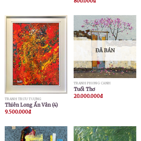
800.000
₫
ĐÃ BÁN
TRANH PHONG CẢNH
Tuổi Thơ
20.000.000
₫
TRANH TRỪU TƯỢNG
Thiên Long Ẩn Vân (4)
9.500.000
₫