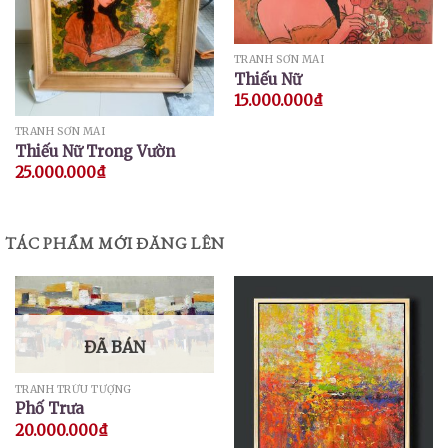
TRANH SƠN MÀI
Thiếu Nữ
15.000.000
₫
TRANH SƠN MÀI
Thiếu Nữ Trong Vườn
25.000.000
₫
TÁC PHẨM MỚI ĐĂNG LÊN
ĐÃ BÁN
TRANH TRỪU TƯỢNG
Phố Trưa
20.000.000
₫