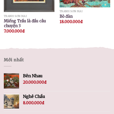
TRANH SƠN MÀI
Bò đàn
TRANH SƠN MÀI
Miếng Trầu là đầu câu
18.000.000
₫
chuyện 3
7.000.000
₫
Mới nhất
Bên Nhau
20.000.000
₫
Nghê Chầu
8.000.000
₫