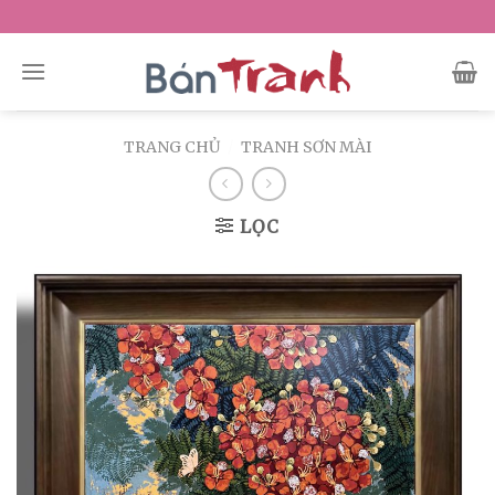
Skip
to
content
TRANG CHỦ
/
TRANH SƠN MÀI
LỌC