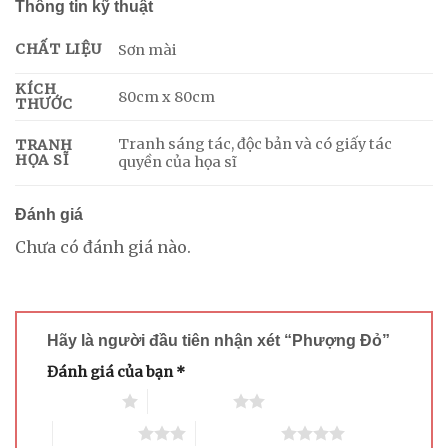
Thông tin kỹ thuật
CHẤT LIỆU
Sơn mài
KÍCH
80cm x 80cm
THƯỚC
Tranh sáng tác, độc bản và có giấy tác
TRANH
HỌA SĨ
quyền của họa sĩ
Đánh giá
Chưa có đánh giá nào.
Hãy là người đầu tiên nhận xét “Phượng Đỏ”
Đánh giá của bạn
*
1 trên 5 sao
2 trên 5 sao
3 trên 5 sao
4 trên 5 sao