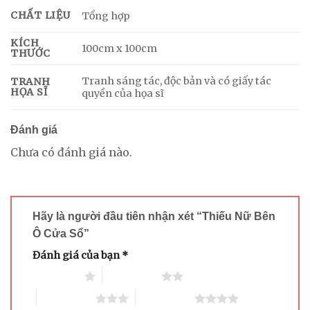
CHẤT LIỆU
Tổng hợp
KÍCH
100cm x 100cm
THƯỚC
Tranh sáng tác, độc bản và có giấy tác
TRANH
HỌA SĨ
quyền của họa sĩ
Đánh giá
Chưa có đánh giá nào.
Hãy là người đầu tiên nhận xét “Thiếu Nữ Bên
Ô Cửa Sổ”
Đánh giá của bạn
*
1 trên 5 sao
2 trên 5 sao
3 trên 5 sao
4 trên 5 sao