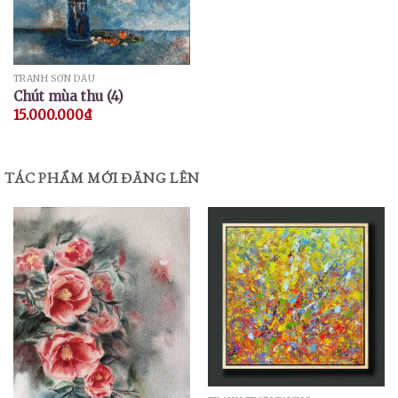
TRANH SƠN DẦU
Chút mùa thu (4)
15.000.000
₫
TÁC PHẨM MỚI ĐĂNG LÊN