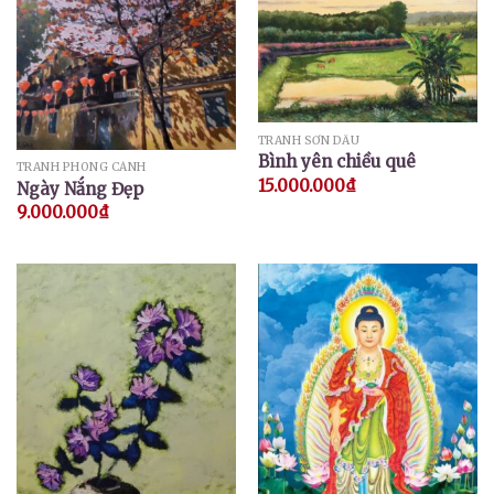
TRANH SƠN DẦU
Bình yên chiều quê
TRANH PHONG CẢNH
15.000.000
₫
Ngày Nắng Đẹp
9.000.000
₫