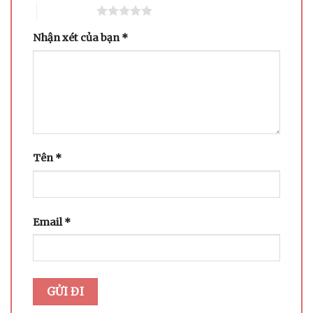
5 trên 5 sao
Nhận xét của bạn
*
Tên
*
Email
*